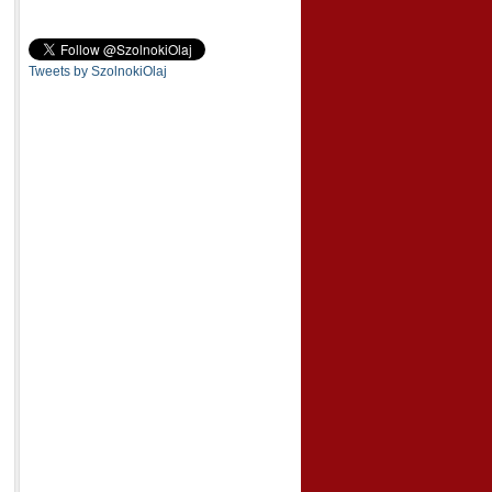
Tweets by SzolnokiOlaj