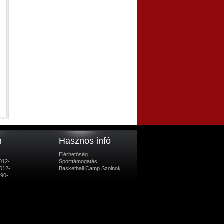
m
Hasznos infó
Elérhetőség
012-
Sporttámogatás
012-
Basketball Camp Szolnok
990-