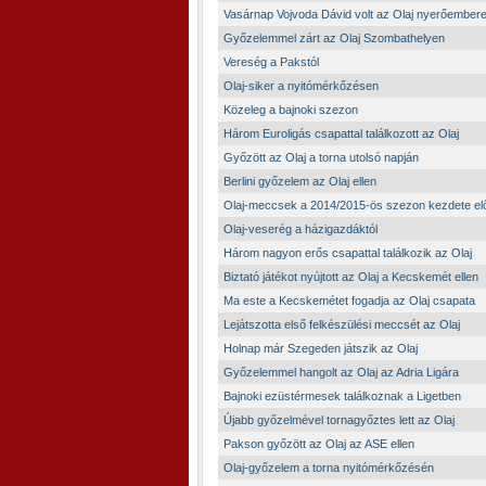
Vasárnap Vojvoda Dávid volt az Olaj nyerőember
Győzelemmel zárt az Olaj Szombathelyen
Vereség a Pakstól
Olaj-siker a nyitómérkőzésen
Közeleg a bajnoki szezon
Három Euroligás csapattal találkozott az Olaj
Győzött az Olaj a torna utolsó napján
Berlini győzelem az Olaj ellen
Olaj-meccsek a 2014/2015-ös szezon kezdete elő
Olaj-veserég a házigazdáktól
Három nagyon erős csapattal találkozik az Olaj
Biztató játékot nyújtott az Olaj a Kecskemét ellen
Ma este a Kecskemétet fogadja az Olaj csapata
Lejátszotta első felkészülési meccsét az Olaj
Holnap már Szegeden játszik az Olaj
Győzelemmel hangolt az Olaj az Adria Ligára
Bajnoki ezüstérmesek találkoznak a Ligetben
Újabb győzelmével tornagyőztes lett az Olaj
Pakson győzött az Olaj az ASE ellen
Olaj-győzelem a torna nyitómérkőzésén