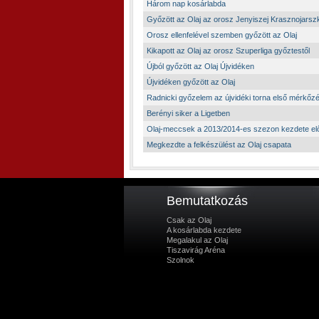
Három nap kosárlabda
Győzött az Olaj az orosz Jenyiszej Krasznojarszk
Orosz ellenfelével szemben győzött az Olaj
Kikapott az Olaj az orosz Szuperliga győztestől
Újból győzött az Olaj Újvidéken
Újvidéken győzött az Olaj
Radnicki győzelem az újvidéki torna első mérkőz
Berényi siker a Ligetben
Olaj-meccsek a 2013/2014-es szezon kezdete elő
Megkezdte a felkészülést az Olaj csapata
Bemutatkozás
Csak az Olaj
A kosárlabda kezdete
Megalakul az Olaj
Tiszavirág Aréna
Szolnok