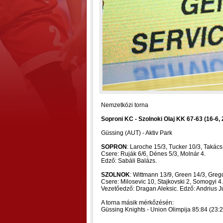
Nemzetközi torna
Soproni KC - Szolnoki Olaj KK 67-63 (16-6, 
Güssing (AUT) - Aktiv Park
SOPRON
: Laroche 15/3, Tucker 10/3, Takács
Csere: Ruják 6/6, Dénes 5/3, Molnár 4.
Edző: Sabáli Balázs.
SZOLNOK
: Wittmann 13/9, Green 14/3, Gregor
Csere: Milosevic 10, Stajkovski 2, Somogyi 4.
Vezetőedző: Dragan Aleksic. Edző: Andrius J
A torna másik mérkőzésén:
Güssing Knights - Union Olimpija 85:84 (23:2