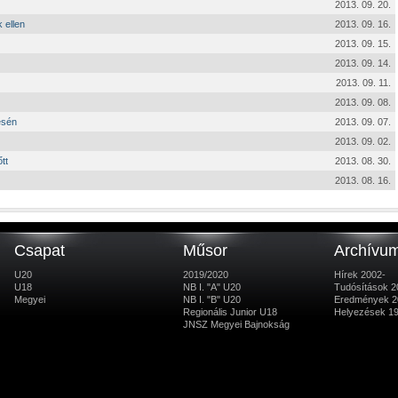
2013. 09. 20.
 ellen
2013. 09. 16.
2013. 09. 15.
2013. 09. 14.
2013. 09. 11.
2013. 09. 08.
ésén
2013. 09. 07.
2013. 09. 02.
tt
2013. 08. 30.
2013. 08. 16.
Csapat
Műsor
Archívu
U20
2019/2020
Hírek 2002-
U18
NB I. "A" U20
Tudósítások 2
Megyei
NB I. "B" U20
Eredmények 2
Regionális Junior U18
Helyezések 1
JNSZ Megyei Bajnokság