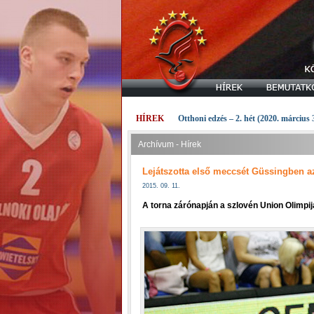
HÍREK
Otthoni edzés – 2. hét (2020. március 
Archívum - Hírek
Lejátszotta első meccsét Güssingben a
2015. 09. 11.
A torna zárónapján a szlovén Union Olimpij