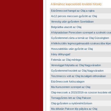
A témához kapcsolódó további hír(ek):
Edzőmeccsel hangol az Olaj a rajtra
4x12 perces meccsen győzött az Olaj
Vereség után győzelem Szerbiában
Belgrádba utazott az Olaj
A folytatásban Porecsben szerepel a szolnoki csa
Győzelemmel zárta a tornát az Olaj Güssingben
A felkészülés legmozgalmasabb szakaszába lépet
Hosszabbítás után győzött az Olaj
Irány délnyugat!
Felemás az Olaj mérlege
Vereséggel folytatta az Olaj Nagyváradon
Győzelemmel kezdett az Olaj Nagyváradon
Tesztmeccs volt az Olaj tiszaligeti otthonában
Edzőmeccsek futószalagon
Ma Kunszenten szerepel az Olaj
Olaj-meccsek a 2015/2016-os szezon kezdete elő
Tornagyőztes lett az Olaj Pakson
Olaj-győzelem a nyitómérkőzésen
Ma délután Pakson lép pályára az Olaj