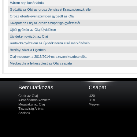
Három nap kosárlabda
Győzött az Olaj az orosz Jenyiszej Krasznojarszk ellen
Orosz ellenfelével szemben győzött az Olaj
Kikapott az Olaj az orosz Szuperliga győztestől
Újból győzött az Olaj Újvidéken
Újvidéken győzött az Olaj
Radnicki győzelem az újvidéki torna első mérkőzésén
Berényi siker a Ligetben
Olaj-meccsek a 2013/2014-es szezon kezdete előtt
Megkezdte a felkészülést az Olaj csapata
Bemutatkozás
Csapat
Csak az Olaj
U20
A kosárlabda kezdete
U18
Megalakul az Olaj
Megyei
Tiszavirág Aréna
Szolnok