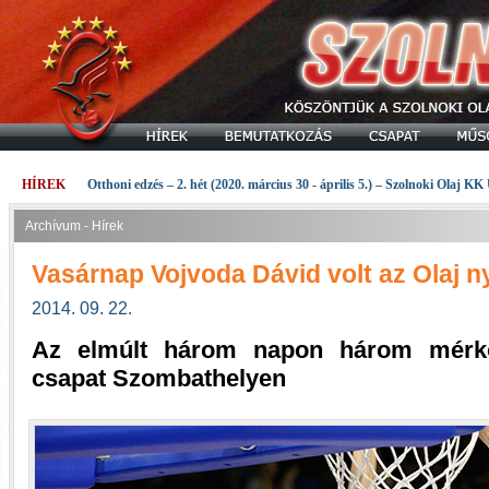
HÍREK
Otthoni edzés – 2. hét (2020. március 30 - április 5.) – Szolnoki Olaj KK
Archívum - Hírek
Vasárnap Vojvoda Dávid volt az Olaj 
2014. 09. 22.
Az elmúlt három napon három mérkőz
csapat Szombathelyen