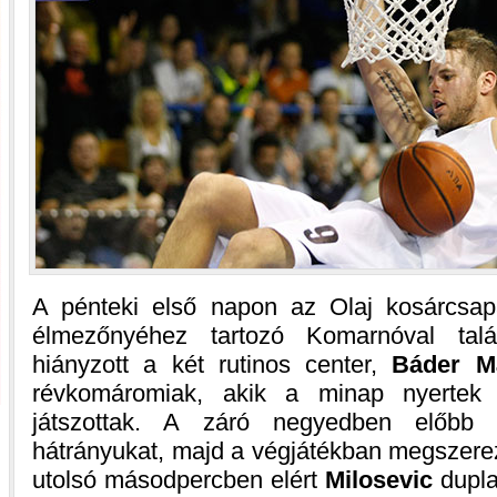
A pénteki első napon az Olaj kosárcsap
élmezőnyéhez tartozó Komarnóval talál
hiányzott a két rutinos center,
Báder M
révkomáromiak, akik a minap nyertek S
játszottak. A záró negyedben előbb k
hátrányukat, majd a végjátékban megszerez
utolsó másodpercben elért
Milosevic
dupla 