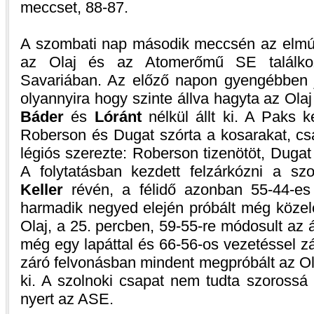
meccset, 88-87.
A szombati nap második meccsén az elmúlt
az Olaj és az Atomerőmű SE találko
Savariában. Az előző napon gyengébben 
olyannyira hogy szinte állva hagyta az Olaj
Báder
és
Lóránt
nélkül állt ki. A Paks 
Roberson és Dugat szórta a kosarakat, csa
légiós szerezte: Roberson tizenötöt, Dugat 
A folytatásban kezdett felzárkózni a sz
Keller
révén, a félidő azonban 55-44-es 
harmadik negyed elején próbált még közele
Olaj, a 25. percben, 59-55-re módosult az 
még egy lapáttal és 66-56-os vezetéssel zá
záró felvonásban mindent megpróbált az Ola
ki. A szolnoki csapat nem tudta szorossá 
nyert az ASE.