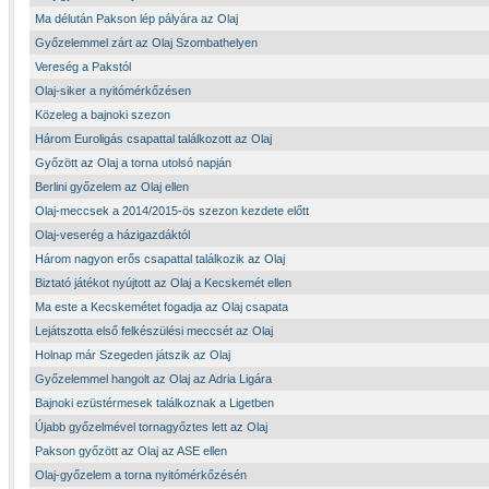
Ma délután Pakson lép pályára az Olaj
Győzelemmel zárt az Olaj Szombathelyen
Vereség a Pakstól
Olaj-siker a nyitómérkőzésen
Közeleg a bajnoki szezon
Három Euroligás csapattal találkozott az Olaj
Győzött az Olaj a torna utolsó napján
Berlini győzelem az Olaj ellen
Olaj-meccsek a 2014/2015-ös szezon kezdete előtt
Olaj-veserég a házigazdáktól
Három nagyon erős csapattal találkozik az Olaj
Biztató játékot nyújtott az Olaj a Kecskemét ellen
Ma este a Kecskemétet fogadja az Olaj csapata
Lejátszotta első felkészülési meccsét az Olaj
Holnap már Szegeden játszik az Olaj
Győzelemmel hangolt az Olaj az Adria Ligára
Bajnoki ezüstérmesek találkoznak a Ligetben
Újabb győzelmével tornagyőztes lett az Olaj
Pakson győzött az Olaj az ASE ellen
Olaj-győzelem a torna nyitómérkőzésén