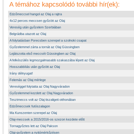
A témához kapcsolódó további hír(ek):
Edzőmeccsel hangol az Olaj a rajtra
4x12 perces meccsen győzött az Olaj
Vereség után győzelem Szerbiában
Belgrádba utazott az Olaj
A folytatásban Porecsben szerepel a szolnoki csapat
Győzelemmel zárta a tornát az Olaj Güssingben
Lejátszotta első meccsét Güssingben az Olaj
A felkészülés legmozgalmasabb szakaszába lépett az Olaj
Hosszabbítás után győzött az Olaj
Irány délnyugat!
Felemás az Olaj mérlege
Vereséggel folytatta az Olaj Nagyváradon
Győzelemmel kezdett az Olaj Nagyváradon
Tesztmeccs volt az Olaj tiszaligeti otthonában
Edzőmeccsek futószalagon
Ma Kunszenten szerepel az Olaj
Olaj-meccsek a 2015/2016-os szezon kezdete előtt
Tornagyőztes lett az Olaj Pakson
Olaj-győzelem a nyitómérkőzésen