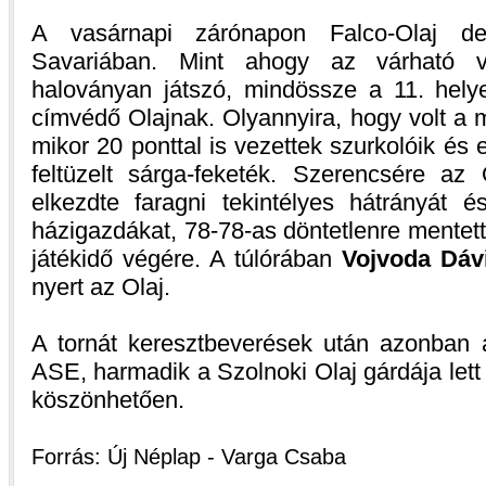
A vasárnapi zárónapon Falco-Olaj de
Savariában. Mint ahogy az várható v
haloványan játszó, mindössze a 11. hely
címvédő Olajnak. Olyannyira, hogy volt a
mikor 20 ponttal is vezettek szurkolóik és 
feltüzelt sárga-feketék. Szerencsére a
elkezdte faragni tekintélyes hátrányát é
házigazdákat, 78-78-as döntetlenre mentet
játékidő végére. A túlórában
Vojvoda Dáv
nyert az Olaj.
A tornát keresztbeverések után azonban 
ASE, harmadik a Szolnoki Olaj gárdája let
köszönhetően.
Forrás: Új Néplap - Varga Csaba