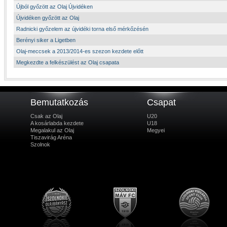
Újból győzött az Olaj Újvidéken
Újvidéken győzött az Olaj
Radnicki győzelem az újvidéki torna első mérkőzésén
Berényi siker a Ligetben
Olaj-meccsek a 2013/2014-es szezon kezdete előtt
Megkezdte a felkészülést az Olaj csapata
Bemutatkozás
Csapat
Csak az Olaj
U20
A kosárlabda kezdete
U18
Megalakul az Olaj
Megyei
Tiszavirág Aréna
Szolnok