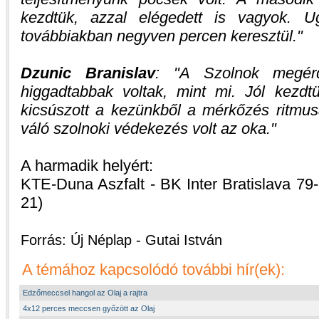
kezdtük, azzal elégedett is vagyok. U
továbbiakban negyven percen keresztül.
Dzunic Branislav
:
A Szolnok megérd
higgadtabbak voltak, mint mi. Jól kezdt
kicsúszott a kezünkből a mérkőzés ritmu
váló szolnoki védekezés volt az oka.
A harmadik helyért:
KTE-Duna Aszfalt - BK Inter Bratislava 79-
21)
Forrás: Új Néplap - Gutai István
A témához kapcsolódó további hír(ek):
Edzőmeccsel hangol az Olaj a rajtra
4x12 perces meccsen győzött az Olaj