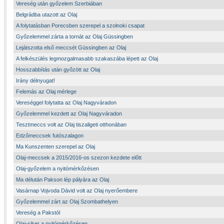
Vereség után győzelem Szerbiában
Belgrádba utazott az Olaj
A folytatásban Porecsben szerepel a szolnoki csapat
Győzelemmel zárta a tornát az Olaj Güssingben
Lejátszotta első meccsét Güssingben az Olaj
A felkészülés legmozgalmasabb szakaszába lépett az Olaj
Hosszabbítás után győzött az Olaj
Irány délnyugat!
Felemás az Olaj mérlege
Vereséggel folytatta az Olaj Nagyváradon
Győzelemmel kezdett az Olaj Nagyváradon
Tesztmeccs volt az Olaj tiszaligeti otthonában
Edzőmeccsek futószalagon
Ma Kunszenten szerepel az Olaj
Olaj-meccsek a 2015/2016-os szezon kezdete előtt
Olaj-győzelem a nyitómérkőzésen
Ma délután Pakson lép pályára az Olaj
Vasárnap Vojvoda Dávid volt az Olaj nyerőembere
Győzelemmel zárt az Olaj Szombathelyen
Vereség a Pakstól
Olaj-siker a nyitómérkőzésen