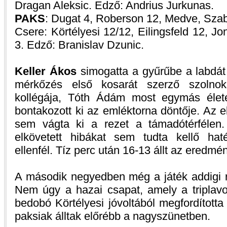
Dragan Aleksic. Edző: Andrius Jurkunas.
PAKS
: Dugat 4, Roberson 12, Medve, Szab
Csere: Körtélyesi 12/12, Eilingsfeld 12, J
3. Edző: Branislav Dzunic.
Keller Ákos
simogatta a gyűrűbe a labdát 
mérkőzés első kosarát szerző szolnoki
kollégája, Tóth Ádám most egymás életé
bontakozott ki az emléktorna döntője. Az 
sem vágta ki a rezet a támadótérfélen
elkövetett hibákat sem tudta kellő hat
ellenfél. Tíz perc után 16-13 állt az eredmé
A második negyedben még a játék addigi ri
Nem úgy a hazai csapat, amely a triplavo
bedobó Körtélyesi jóvoltából megfordította
paksiak álltak előrébb a nagyszünetben.