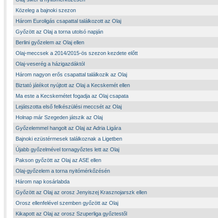
Közeleg a bajnoki szezon
Három Euroligás csapattal találkozott az Olaj
Győzött az Olaj a torna utolsó napján
Berlini győzelem az Olaj ellen
Olaj-meccsek a 2014/2015-ös szezon kezdete előtt
Olaj-veserég a házigazdáktól
Három nagyon erős csapattal találkozik az Olaj
Biztató játékot nyújtott az Olaj a Kecskemét ellen
Ma este a Kecskemétet fogadja az Olaj csapata
Lejátszotta első felkészülési meccsét az Olaj
Holnap már Szegeden játszik az Olaj
Győzelemmel hangolt az Olaj az Adria Ligára
Bajnoki ezüstérmesek találkoznak a Ligetben
Újabb győzelmével tornagyőztes lett az Olaj
Pakson győzött az Olaj az ASE ellen
Olaj-győzelem a torna nyitómérkőzésén
Három nap kosárlabda
Győzött az Olaj az orosz Jenyiszej Krasznojarszk ellen
Orosz ellenfelével szemben győzött az Olaj
Kikapott az Olaj az orosz Szuperliga győztestől