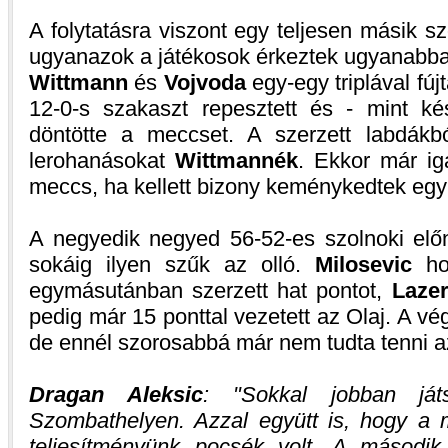
A folytatásra viszont egy teljesen másik szo
ugyanazok a játékosok érkeztek ugyanabban
Wittmann
és
Vojvoda
egy-egy triplával fúj
12-0-s szakaszt repesztett és - mint kés
döntötte a meccset. A szerzett labdákb
lerohanásokat
Wittmannék
. Ekkor már iga
meccs, ha kellett bizony keménykedtek egy
A negyedik negyed 56-52-es szolnoki előn
sokáig ilyen szűk az olló.
Milosevic
hos
egymásutánban szerzett hat pontot,
Lazer
pedig már 15 ponttal vezetett az Olaj. A vég
de ennél szorosabbá már nem tudta tenni az
Dragan Aleksic
:
Sokkal jobban ját
Szombathelyen. Azzal együtt is, hogy a 
teljesítményünk pocsék volt. A második 