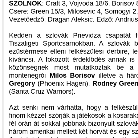
SZOLNOK
: Craft 3, Vojvoda 18/6, Borisov 
Csere: Green 15/3, Milosevic 4, Somogyi 2
Vezetőedző: Dragan Aleksic. Edző: Andrius
Kedden a szlovák Prievidza csapatát f
Tiszaligeti Sportcsarnokban. A szlovák 
ezüstérmese elleni felkészülési derbire, 
kíváncsi. A fokozott érdeklődés annak is
közönségnek most mutatkoztak be a 
montenegrói
Milos Borisov
illetve a há
Gregory
(Phoenix Hagen),
Rodney Gree
(Santa Cruz Warriors).
Azt senki nem várhatta, hogy a felkészül
finom kézzel szórják a játékosok a kosarakat
fél órán át sokkal jobbnak bizonyult szlová
három amerikai mellett két horvát és egy sz