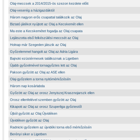
Olaj-meccsek a 2014/2015-ös szezon kezdete előtt
Olaj-veserég a házigazdáktól
Három nagyon erős csapattal találkozik az Olaj
Biztató játékot nyújtott az Olaj a Kecskemét ellen
Ma este a Kecskemétet fogadja az Olaj csapata
Lejátszotta első felkészülési meccsét az Olaj
Holnap már Szegeden játszik az Olaj
Győzelemmel hangolt az Olaj az Adria Ligára
Bajnoki ezüstérmesek találkoznak a Ligetben
Újabb győzelmével tornagyőztes lett az Olaj
Pakson győzött az Olaj az ASE ellen
Olaj-győzelem a torna nyitómérkőzésén
Három nap kosárlabda
Győzött az Olaj az orosz Jenyiszej Krasznojarszk ellen
Orosz ellenfelével szemben győzött az Olaj
Kikapott az Olaj az orosz Szuperliga győztestől
Újból győzött az Olaj Újvidéken
Újvidéken győzött az Olaj
Radnicki győzelem az újvidéki torna első mérkőzésén
Berényi siker a Ligetben