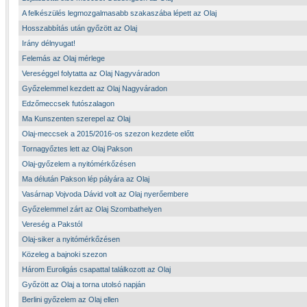
A felkészülés legmozgalmasabb szakaszába lépett az Olaj
Hosszabbítás után győzött az Olaj
Irány délnyugat!
Felemás az Olaj mérlege
Vereséggel folytatta az Olaj Nagyváradon
Győzelemmel kezdett az Olaj Nagyváradon
Edzőmeccsek futószalagon
Ma Kunszenten szerepel az Olaj
Olaj-meccsek a 2015/2016-os szezon kezdete előtt
Tornagyőztes lett az Olaj Pakson
Olaj-győzelem a nyitómérkőzésen
Ma délután Pakson lép pályára az Olaj
Vasárnap Vojvoda Dávid volt az Olaj nyerőembere
Győzelemmel zárt az Olaj Szombathelyen
Vereség a Pakstól
Olaj-siker a nyitómérkőzésen
Közeleg a bajnoki szezon
Három Euroligás csapattal találkozott az Olaj
Győzött az Olaj a torna utolsó napján
Berlini győzelem az Olaj ellen