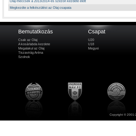
Olaj-meccsek a 2013/2014-es szezon kezdete előtt
Megkezdte a felkészülést az Olaj csapata
Bemutatkozás
Csapat
Csak az Olaj
U20
A kosárlabda kezdete
U18
Megalakul az Olaj
Megyei
Tiszavirág Aréna
Szolnok
Copyright © 2001-2