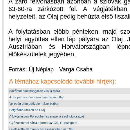
A záró felvonásban azonban a szlovák gá
63-60-ra zárkózott fel. A végjátékban
helyzeteit, az Olaj pedig behúzta első tiszal
A folytatásban előbb pénteken, majd sz
helyi együttes ellen lép pályára az Olaj.
Ausztriában és Horvátországban lépn
előkészületek jegyében.
Forrás: Új Néplap - Varga Csaba
A témához kapcsolódó további hír(ek):
Edzőmeccsel hangol az Olaj a rajtra
4x12 perces meccsen győzött az Olaj
Vereség után győzelem Szerbiában
Belgrádba utazott az Olaj
A folytatásban Porecsben szerepel a szolnoki csapat
Győzelemmel zárta a tornát az Olaj Güssingben
Lejátszotta első meccsét Güssingben az Olaj