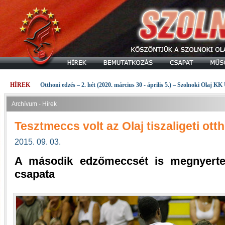
HÍREK
Otthoni edzés – 2. hét (2020. március 30 - április 5.) – Szolnoki Olaj KK
Archívum - Hírek
Tesztmeccs volt az Olaj tiszaligeti ot
2015. 09. 03.
A második edzőmeccsét is megnyerte
csapata