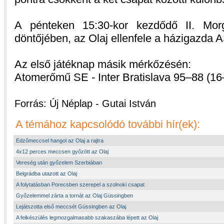
A pénteken 15:30-kor kezdődő II. Mor
döntőjében, az Olaj ellenfele a házigazda 
Az első játéknap másik mérkőzésén:
Atomerőmű SE - Inter Bratislava 95–88 (16
Forrás: Új Néplap - Gutai István
A témához kapcsolódó további hír(ek):
Edzőmeccsel hangol az Olaj a rajtra
4x12 perces meccsen győzött az Olaj
Vereség után győzelem Szerbiában
Belgrádba utazott az Olaj
A folytatásban Porecsben szerepel a szolnoki csapat
Győzelemmel zárta a tornát az Olaj Güssingben
Lejátszotta első meccsét Güssingben az Olaj
A felkészülés legmozgalmasabb szakaszába lépett az Olaj