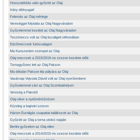
Hosszabbítás után győzött az Olaj
Irány délnyugat!
Felemás az Olaj mérlege
Vereséggel folytatta az Olaj Nagyváradon
Győzelemmel kezdett az Olaj Nagyváradon
Tesztmeccs volt az Olaj tiszaligeti otthonában
Edzőmeccsek futószalagon
Ma Kunszenten szerepel az Olaj
Olaj-meccsek a 2015/2016-os szezon kezdete előtt
Tornagyőztes lett az Olaj Pakson
Ma délután Pakson lép pályára az Olaj
Vasárnap Vojvoda Dávid volt az Olaj nyerőembere
Győzelemmel zárt az Olaj Szombathelyen
Vereség a Pakstól
Olaj-siker a nyitómérkőzésen
Közeleg a bajnoki szezon
Három Euroligás csapattal találkozott az Olaj
Győzött az Olaj a torna utolsó napján
Berlini győzelem az Olaj ellen
Olaj-meccsek a 2014/2015-ös szezon kezdete előtt