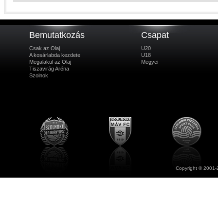
Bemutatkozás
Csapat
Csak az Olaj
U20
A kosárlabda kezdete
U18
Megalakul az Olaj
Megyei
Tiszavirág Aréna
Szolnok
Copyright © 2001-2