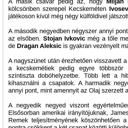
A másik csavar pedig az, hogy
Miljan
kölcsönben szerepel Kecskeméten
Ivosev
játékoson kívül még négy külföldivel játszot
A második negyedben négyszer annyi ponto
az elsőben.
Stojan Ivkovic
még a tőle meg
de
Dragan Aleksic
is gyakran vezényelt má
A nagyszünet után érezhetően visszavett a
a kecskemétiek pedig egyre többször 
színtiszta dobóhelyzetbe. Több lett a 
kihasználni a csapatok. A harmadik neg
annyi pont, mint amennyit az Olaj szerzett a
A negyedik negyed viszont egyértelműen
Elsősorban amerikai irányítójuknak, Jame
Remek teljesítményének köszönhetően a
pontra csökkent a két csapat közötti különb