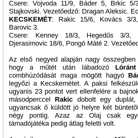
Csere: Vojvoda 11/9, Báder 5, Brkic 5/3,
Stajkovski. Vezetőedző: Dragan Aleksic. E
KECSKEMÉT
: Rakic 15/6, Kovács 3/3
Barovic 3.
Csere: Kenney 18/3, Hegedűs 3/3, K
Djerasimovic 18/6, Pongó Máté 2. Vezetőed
Az első negyed alapján nagy összegben le
hogy a műtét után lábadozó
Lóránt
combhúzódását maga mögött hagyó
Bá
legyőzi a Kecskemétet. A paksi felkészül
ugyanis 23 pontot vert ellenfelére a bajn
másodperccel
Rakic
dobott egy duplát
ugyancsak ő küldött jó helyre két büntető
négy pontig. Azaz az Olaj csak egyet
támadójátéka pedig átlag feletti volt.