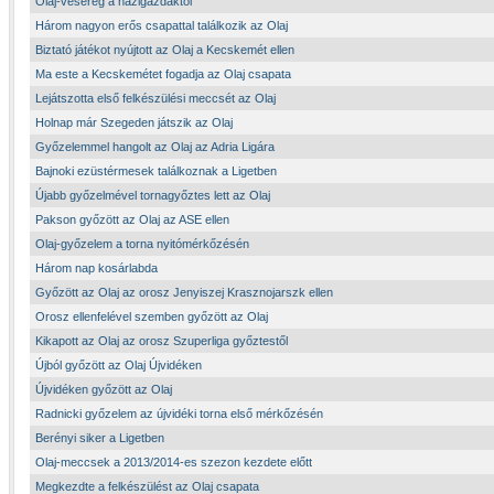
Olaj-veserég a házigazdáktól
Három nagyon erős csapattal találkozik az Olaj
Biztató játékot nyújtott az Olaj a Kecskemét ellen
Ma este a Kecskemétet fogadja az Olaj csapata
Lejátszotta első felkészülési meccsét az Olaj
Holnap már Szegeden játszik az Olaj
Győzelemmel hangolt az Olaj az Adria Ligára
Bajnoki ezüstérmesek találkoznak a Ligetben
Újabb győzelmével tornagyőztes lett az Olaj
Pakson győzött az Olaj az ASE ellen
Olaj-győzelem a torna nyitómérkőzésén
Három nap kosárlabda
Győzött az Olaj az orosz Jenyiszej Krasznojarszk ellen
Orosz ellenfelével szemben győzött az Olaj
Kikapott az Olaj az orosz Szuperliga győztestől
Újból győzött az Olaj Újvidéken
Újvidéken győzött az Olaj
Radnicki győzelem az újvidéki torna első mérkőzésén
Berényi siker a Ligetben
Olaj-meccsek a 2013/2014-es szezon kezdete előtt
Megkezdte a felkészülést az Olaj csapata