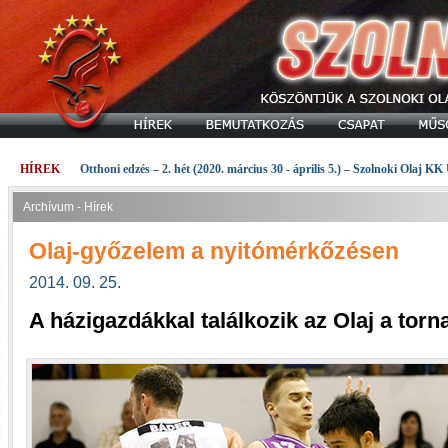
HÍREK
Otthoni edzés – 2. hét (2020. március 30 - április 5.) – Szolnoki Olaj KK
Archívum - Hírek
Olaj-győzelem a nyitómérkőzésen
2014. 09. 25.
A házigazdákkal találkozik az Olaj a tor