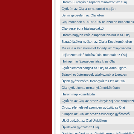
Három Euroligás csapattal találkozott az Olaj
Győzött az Olaj a torna utolsó napján
Berlini győzelem az Olaj ellen
Olaj-meccsek a 2014/2015-ös szezon kezdete elő
Olaj-veserég a házigazdáktól
Három nagyon erős csapattal találkozik az Olaj
Biztató játékot nyújtott az Olaj a Kecskemét ellen
Ma este a Kecskemétet fogadja az Olaj csapata
Lejátszotta első felkészülési meccsét az Olaj
Holnap már Szegeden játszik az Olaj
Győzelemmel hangolt az Olaj az Adria Ligára
Bajnoki ezüstérmesek találkoznak a Ligetben
Újabb győzelmével tornagyőztes lett az Olaj
Olaj-győzelem a torna nyitómérkőzésén
Három nap kosárlabda
Győzött az Olaj az orosz Jenyiszej Krasznojarszk
Orosz ellenfelével szemben győzött az Olaj
Kikapott az Olaj az orosz Szuperliga győztestől
Újból győzött az Olaj Újvidéken
Újvidéken győzött az Olaj
Radnicki győzelem az újvidéki torna első mérkőz