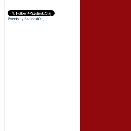
Tweets by SzolnokiOlaj