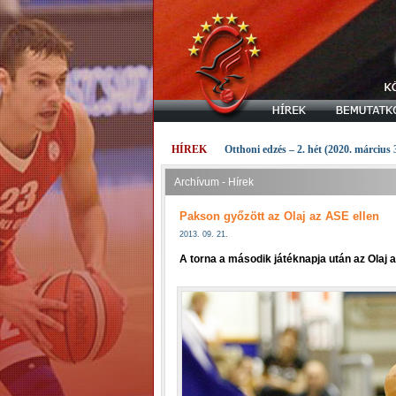
HÍREK
Otthoni edzés – 2. hét (2020. március 
Archívum - Hírek
Pakson győzött az Olaj az ASE ellen
2013. 09. 21.
A torna a második játéknapja után az Olaj a