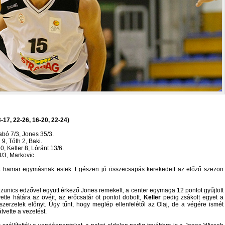
17, 22-26, 16-20, 22-24)
abó 7/3, Jones 35/3.
9, Tóth 2, Baki.
0, Keller 8, Lóránt 13/6.
3/3, Markovic.
ok hamar egymásnak estek. Egészen jó összecsapás kerekedett az előző szezon
zunics edzővel együtt érkező Jones remekelt, a center egymaga 12 pontot gyűjtött
ette hátára az övéit, az erőcsatár öt pontot dobott,
Keller
pedig zsákolt egyet a
erzetek előnyt. Úgy tűnt, hogy meglép ellenfelétől az Olaj, de a végére ismét
tvette a vezetést.