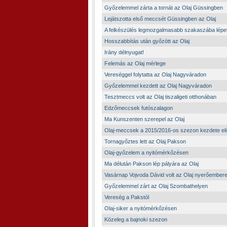
Győzelemmel zárta a tornát az Olaj Güssingben
Lejátszotta első meccsét Güssingben az Olaj
A felkészülés legmozgalmasabb szakaszába lépet
Hosszabbítás után győzött az Olaj
Irány délnyugat!
Felemás az Olaj mérlege
Vereséggel folytatta az Olaj Nagyváradon
Győzelemmel kezdett az Olaj Nagyváradon
Tesztmeccs volt az Olaj tiszaligeti otthonában
Edzőmeccsek futószalagon
Ma Kunszenten szerepel az Olaj
Olaj-meccsek a 2015/2016-os szezon kezdete elő
Tornagyőztes lett az Olaj Pakson
Olaj-győzelem a nyitómérkőzésen
Ma délután Pakson lép pályára az Olaj
Vasárnap Vojvoda Dávid volt az Olaj nyerőember
Győzelemmel zárt az Olaj Szombathelyen
Vereség a Pakstól
Olaj-siker a nyitómérkőzésen
Közeleg a bajnoki szezon