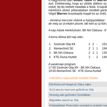
A nagyszünet után
Ivosev
,
Oliver
és
Warre
duó. Érdekesség, hogy az utóbbi játékos az
indult, fej-fej mellett haladtak a felek. A haj
mérkőzés utolsó pillanataiban mindkét gárda 
Végül
Warren
összekapta magát és az övéit,
-
Kemény meccset vívtunk a házigazdákkal
-
de még az út elején járunk. Idő kell az új fiú
A nap másik mérkőzésén: BK NH Ostrava - K
A torna állása két nap után:
1.
Szolnoki Olaj KK
2
2
-
161
2.
Atomerőmű SE
2
1
1
184
3.
BK NH Ostrava
2
1
1
135
4.
KTE-Duna Aszfalt
2
-
2
140
A vasárnapi program:
17:00 Szolnoki Olaj KK - BK NH Ostrava
19:00 Atomerőmű SE - KTE-Duna Aszfalt
A témához kapcsolódó további hír(ek):
Edzőmeccsel hangol az Olaj a rajtra
4x12 perces meccsen győzött az Olaj
Vereség után győzelem Szerbiában
Belgrádba utazott az Olaj
A folytatásban Porecsben szerepel a szolnoki csa