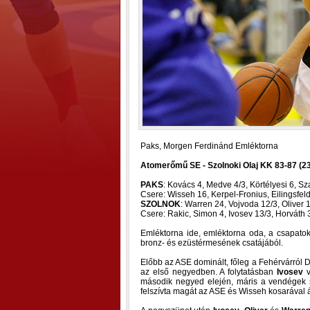
Paks, Morgen Ferdinánd Emléktorna
Atomerőmű SE - Szolnoki Olaj KK 83-87 (23-
PAKS
: Kovács 4, Medve 4/3, Körtélyesi 6, Sz
Csere: Wisseh 16, Kerpel-Fronius, Eilingsfeld 
SZOLNOK
: Warren 24, Vojvoda 12/3, Oliver 1
Csere: Rakic, Simon 4, Ivosev 13/3, Horváth 
Emléktorna ide, emléktorna oda, a csapat
bronz- és ezüstérmesének csatájából.
Előbb az ASE dominált, főleg a Fehérvárról D
az első negyedben. A folytatásban
Ivosev
v
második negyed elején, máris a vendégek sz
felszívta magát az ASE és Wisseh kosarával á