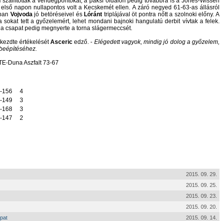
n
szállították a vendégpontokat, a paksi oldalon pedig továbbra is a Jones-Wisseh
 első napon nullapontos volt a Kecskemét ellen. A záró negyed 61-63-as állásról
rában
Vojvoda
jó betöréseivel és
Lóránt
triplájával öt pontra nőtt a szolnoki előny. A
sokat tett a győzelemért, lehet mondani bajnoki hangulatú derbit vívtak a felek.
 a csapat pedig megnyerte a torna slágermeccsét.
 kezdte értékelését
Asceric
edző.
- Elégedett vagyok, mindig jó dolog a győzelem,
k beépítéséhez.
TE-Duna Aszfalt 73-67
-156
4
-149
3
-168
3
-147
2
2015. 09. 29.
2015. 09. 25.
2015. 09. 23.
2015. 09. 20.
pat
2015. 09. 14.