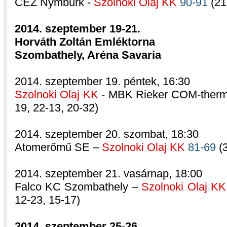
CEZ Nymburk -
Szolnoki Olaj KK
90-91
(21
2014. szeptember 19-21.
Horváth Zoltán Emléktorna
Szombathely, Aréna Savaria
2014. szeptember 19. péntek, 16:30
Szolnoki Olaj KK
- MBK Rieker COM-ther
19, 22-13, 20-32)
2014. szeptember 20. szombat, 18:30
Atomerőmű SE –
Szolnoki Olaj KK
81-69
(3
2014. szeptember 21. vasárnap, 18:00
Falco KC Szombathely –
Szolnoki Olaj KK
12-23, 15-17)
2014. szeptember 25-26.