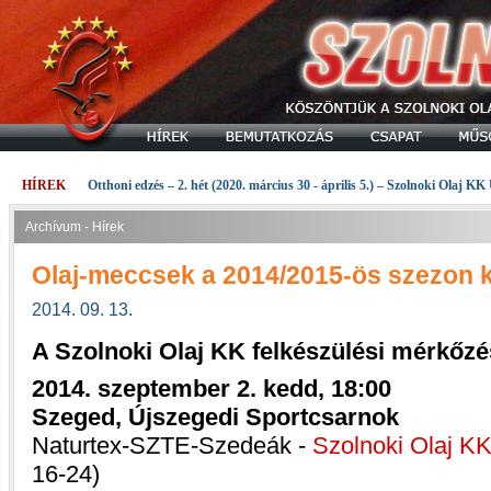
HÍREK
Otthoni edzés – 2. hét (2020. március 30 - április 5.) – Szolnoki Olaj KK
Archívum - Hírek
Olaj-meccsek a 2014/2015-ös szezon k
2014. 09. 13.
A Szolnoki Olaj KK felkészülési mérkőzé
2014. szeptember 2. kedd, 18:00
Szeged, Újszegedi Sportcsarnok
Naturtex-SZTE-Szedeák -
Szolnoki Olaj K
16-24)