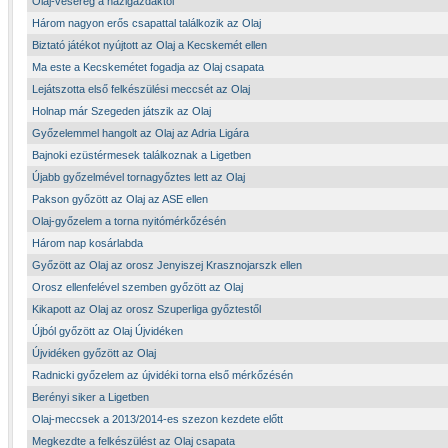
Olaj-veserég a házigazdáktól
Három nagyon erős csapattal találkozik az Olaj
Biztató játékot nyújtott az Olaj a Kecskemét ellen
Ma este a Kecskemétet fogadja az Olaj csapata
Lejátszotta első felkészülési meccsét az Olaj
Holnap már Szegeden játszik az Olaj
Győzelemmel hangolt az Olaj az Adria Ligára
Bajnoki ezüstérmesek találkoznak a Ligetben
Újabb győzelmével tornagyőztes lett az Olaj
Pakson győzött az Olaj az ASE ellen
Olaj-győzelem a torna nyitómérkőzésén
Három nap kosárlabda
Győzött az Olaj az orosz Jenyiszej Krasznojarszk ellen
Orosz ellenfelével szemben győzött az Olaj
Kikapott az Olaj az orosz Szuperliga győztestől
Újból győzött az Olaj Újvidéken
Újvidéken győzött az Olaj
Radnicki győzelem az újvidéki torna első mérkőzésén
Berényi siker a Ligetben
Olaj-meccsek a 2013/2014-es szezon kezdete előtt
Megkezdte a felkészülést az Olaj csapata