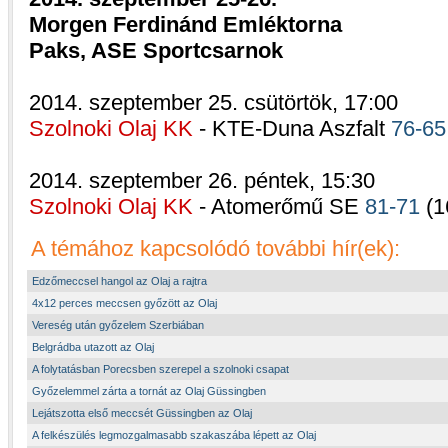
Morgen Ferdinánd Emléktorna
Paks, ASE Sportcsarnok
2014. szeptember 25. csütörtök, 17:00
Szolnoki Olaj KK
- KTE-Duna Aszfalt
76-65
2014. szeptember 26. péntek, 15:30
Szolnoki Olaj KK
- Atomerőmű SE
81-71
(1
A témához kapcsolódó további hír(ek):
Edzőmeccsel hangol az Olaj a rajtra
4x12 perces meccsen győzött az Olaj
Vereség után győzelem Szerbiában
Belgrádba utazott az Olaj
A folytatásban Porecsben szerepel a szolnoki csapat
Győzelemmel zárta a tornát az Olaj Güssingben
Lejátszotta első meccsét Güssingben az Olaj
A felkészülés legmozgalmasabb szakaszába lépett az Olaj