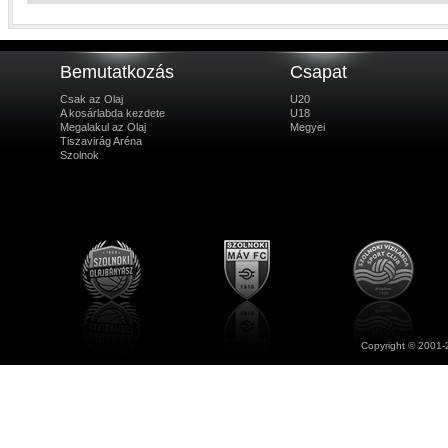
Bemutatkozás
Csapat
Csak az Olaj
U20
A kosárlabda kezdete
U18
Megalakul az Olaj
Megyei
Tiszavirág Aréna
Szolnok
Copyright © 2001-2