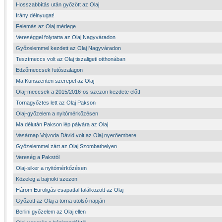
Hosszabbítás után győzött az Olaj
Irány délnyugat!
Felemás az Olaj mérlege
Vereséggel folytatta az Olaj Nagyváradon
Győzelemmel kezdett az Olaj Nagyváradon
Tesztmeccs volt az Olaj tiszaligeti otthonában
Edzőmeccsek futószalagon
Ma Kunszenten szerepel az Olaj
Olaj-meccsek a 2015/2016-os szezon kezdete előtt
Tornagyőztes lett az Olaj Pakson
Olaj-győzelem a nyitómérkőzésen
Ma délután Pakson lép pályára az Olaj
Vasárnap Vojvoda Dávid volt az Olaj nyerőembere
Győzelemmel zárt az Olaj Szombathelyen
Vereség a Pakstól
Olaj-siker a nyitómérkőzésen
Közeleg a bajnoki szezon
Három Euroligás csapattal találkozott az Olaj
Győzött az Olaj a torna utolsó napján
Berlini győzelem az Olaj ellen