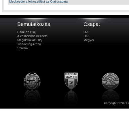
Megkezdte a felkészülést az Olaj csapata
Bemutatkozás
Csapat
Csak az Olaj
U20
A kosárlabda kezdete
U18
Megalakul az Olaj
Megyei
Tiszavirág Aréna
Szolnok
Copyright © 2001-2