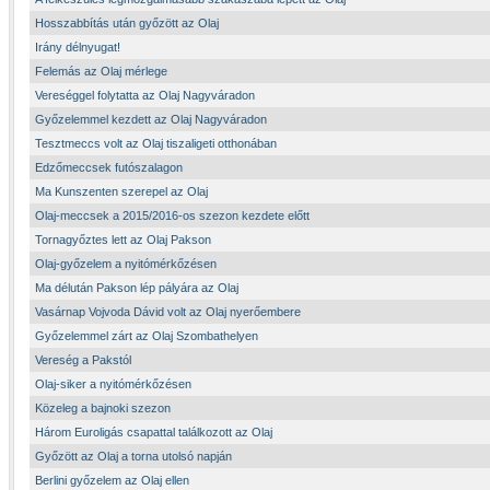
Hosszabbítás után győzött az Olaj
Irány délnyugat!
Felemás az Olaj mérlege
Vereséggel folytatta az Olaj Nagyváradon
Győzelemmel kezdett az Olaj Nagyváradon
Tesztmeccs volt az Olaj tiszaligeti otthonában
Edzőmeccsek futószalagon
Ma Kunszenten szerepel az Olaj
Olaj-meccsek a 2015/2016-os szezon kezdete előtt
Tornagyőztes lett az Olaj Pakson
Olaj-győzelem a nyitómérkőzésen
Ma délután Pakson lép pályára az Olaj
Vasárnap Vojvoda Dávid volt az Olaj nyerőembere
Győzelemmel zárt az Olaj Szombathelyen
Vereség a Pakstól
Olaj-siker a nyitómérkőzésen
Közeleg a bajnoki szezon
Három Euroligás csapattal találkozott az Olaj
Győzött az Olaj a torna utolsó napján
Berlini győzelem az Olaj ellen