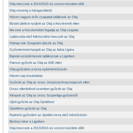
Olaj-meccsek a 2014/2015-ös szezon kezdete előtt
Olaj-veserég a házigazdáktól
Három nagyon erős csapattal találkozik az Olaj
Biztató játékot nyújtott az Olaj a Kecskemét ellen
Ma este a Kecskemétet fogadja az Olaj csapata
Lejátszotta első felkészülési meccsét az Olaj
Holnap már Szegeden játszik az Olaj
Győzelemmel hangolt az Olaj az Adria Ligára
Bajnoki ezüstérmesek találkoznak a Ligetben
Pakson győzött az Olaj az ASE ellen
Olaj-győzelem a torna nyitómérkőzésén
Három nap kosárlabda
Győzött az Olaj az orosz Jenyiszej Krasznojarszk ellen
Orosz ellenfelével szemben győzött az Olaj
Kikapott az Olaj az orosz Szuperliga győztestől
Újból győzött az Olaj Újvidéken
Újvidéken győzött az Olaj
Radnicki győzelem az újvidéki torna első mérkőzésén
Berényi siker a Ligetben
Olaj-meccsek a 2013/2014-es szezon kezdete előtt