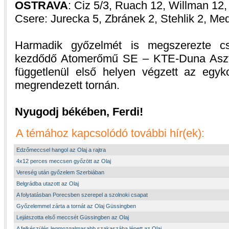
OSTRAVA
: Ciz 5/3, Ruach 12, Willman 12, 
Csere: Jurecka 5, Zbránek 2, Stehlik 2, Me
Harmadik győzelmét is megszerezte cs
kezdődő Atomerőmű SE – KTE-Duna Aszfa
függetlenül első helyen végzett az egyko
megrendezett tornán.
Nyugodj békében, Ferdi!
A témához kapcsolódó további hír(ek):
Edzőmeccsel hangol az Olaj a rajtra
4x12 perces meccsen győzött az Olaj
Vereség után győzelem Szerbiában
Belgrádba utazott az Olaj
A folytatásban Porecsben szerepel a szolnoki csapat
Győzelemmel zárta a tornát az Olaj Güssingben
Lejátszotta első meccsét Güssingben az Olaj
A felkészülés legmozgalmasabb szakaszába lépett az Olaj