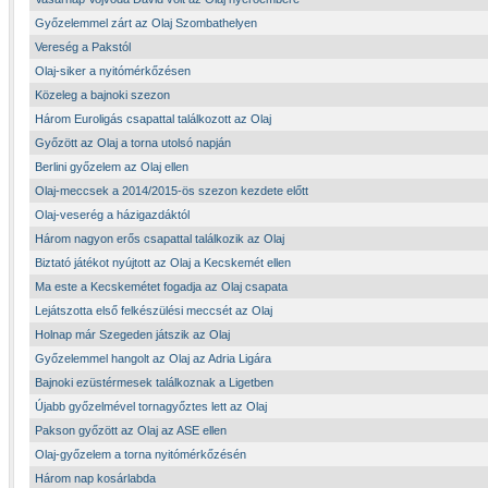
Győzelemmel zárt az Olaj Szombathelyen
Vereség a Pakstól
Olaj-siker a nyitómérkőzésen
Közeleg a bajnoki szezon
Három Euroligás csapattal találkozott az Olaj
Győzött az Olaj a torna utolsó napján
Berlini győzelem az Olaj ellen
Olaj-meccsek a 2014/2015-ös szezon kezdete előtt
Olaj-veserég a házigazdáktól
Három nagyon erős csapattal találkozik az Olaj
Biztató játékot nyújtott az Olaj a Kecskemét ellen
Ma este a Kecskemétet fogadja az Olaj csapata
Lejátszotta első felkészülési meccsét az Olaj
Holnap már Szegeden játszik az Olaj
Győzelemmel hangolt az Olaj az Adria Ligára
Bajnoki ezüstérmesek találkoznak a Ligetben
Újabb győzelmével tornagyőztes lett az Olaj
Pakson győzött az Olaj az ASE ellen
Olaj-győzelem a torna nyitómérkőzésén
Három nap kosárlabda