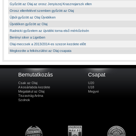
Győzött az Olaj az orosz Jenyiszej Krasznojarszk ellen
Orosz ellenfelével szemben győzött az Olaj
Újból győzött az Olaj Újvidéken
Újvidéken győzött az Olaj
Radnicki győzelem az újvidéki torna első mérkőzésén
Berényi siker a Ligetben
Olaj-meccsek a 2013/2014-es szezon kezdete előtt
Megkezdte a felkészülést az Olaj csapata
Bemutatkozás
Csapat
Csak az Olaj
U20
A kosárlabda kezdete
U18
Megalakul az Olaj
Megyei
Tiszavirág Aréna
Szolnok