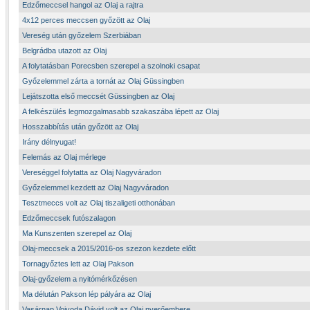
Edzőmeccsel hangol az Olaj a rajtra
4x12 perces meccsen győzött az Olaj
Vereség után győzelem Szerbiában
Belgrádba utazott az Olaj
A folytatásban Porecsben szerepel a szolnoki csapat
Győzelemmel zárta a tornát az Olaj Güssingben
Lejátszotta első meccsét Güssingben az Olaj
A felkészülés legmozgalmasabb szakaszába lépett az Olaj
Hosszabbítás után győzött az Olaj
Irány délnyugat!
Felemás az Olaj mérlege
Vereséggel folytatta az Olaj Nagyváradon
Győzelemmel kezdett az Olaj Nagyváradon
Tesztmeccs volt az Olaj tiszaligeti otthonában
Edzőmeccsek futószalagon
Ma Kunszenten szerepel az Olaj
Olaj-meccsek a 2015/2016-os szezon kezdete előtt
Tornagyőztes lett az Olaj Pakson
Olaj-győzelem a nyitómérkőzésen
Ma délután Pakson lép pályára az Olaj
Vasárnap Vojvoda Dávid volt az Olaj nyerőembere