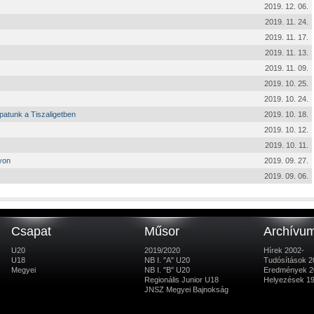
2019. 12. 06.
2019. 11. 24.
2019. 11. 17.
2019. 11. 13.
2019. 11. 09.
2019. 10. 25.
2019. 10. 24.
atunk a Tiszaligetben
2019. 10. 18.
2019. 10. 12.
2019. 10. 11.
yon
2019. 09. 27.
2019. 09. 06.
Csapat
Műsor
Archívu
U20
2019/2020
Hírek 2002-
U18
NB I. "A" U20
Tudósítások 2
Megyei
NB I. "B" U20
Eredmények 2
Regionális Junior U18
Helyezések 1
JNSZ Megyei Bajnokság