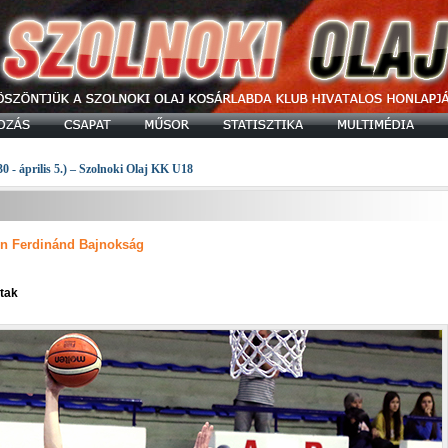
30 - április 5.) – Szolnoki Olaj KK U18
en Ferdinánd Bajnokság
ttak