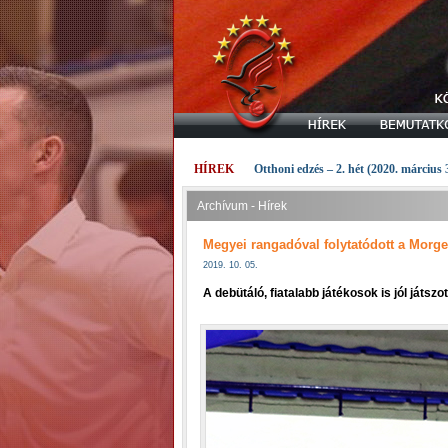
HÍREK
Otthoni edzés – 2. hét (2020. március 
Archívum - Hírek
Megyei rangadóval folytatódott a Morg
2019. 10. 05.
A debütáló, fiatalabb játékosok is jól játszo