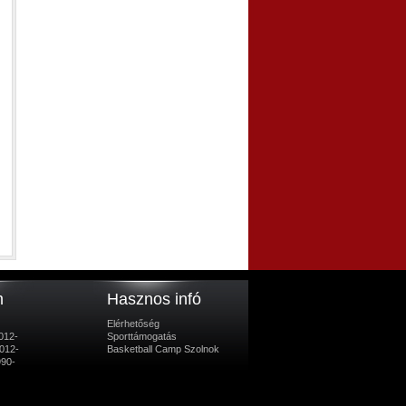
m
Hasznos infó
Elérhetőség
012-
Sporttámogatás
012-
Basketball Camp Szolnok
990-