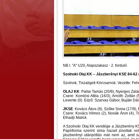
NB I. "A" U20, Alapszakasz - 2. forduló
Szolnoki Olaj KK – Jászberényi KSE 84-62 (
Szolnok, Tiszaligeti Körcsarnok. Vezette: Fe
OLAJ KK
: Pallai Tamás (20/9), Nyerges Zalán
Csere: Komlósi Attila (16/3), Arnóth Zoltán
Levente (0). Edző: Szarvas Gábor, Bujáki Dán
JKSE
: Kovács Ákos (9), Szőke Soma (17/9), 
Csere: Kovács Vilmos (2), Novák Áron (4), Tó
Elhadji Malick.
A Szolnoki Olaj KK vendége a Jászberény KS
Papírforma szerint sima hazait jósoltak 
jászberényi utánpótlás már nem az, amit s