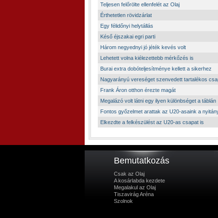
Teljesen felőrölte ellenfelét az Olaj
Érthetetlen rövidzárlat
Egy félidőnyi helytállás
Késő éjszakai egri parti
Három negyednyi jó jéték kevés volt
Lehetett volna kiélezettebb mérkőzés is
Burai extra dobóteljesítménye kellett a sikerhez
Nagyarányú vereséget szenvedett tartalékos csap
Frank Áron otthon érezte magát
Megalázó volt látni egy ilyen különbséget a táblán
Fontos győzelmet arattak az U20-asaink a nyitán
Elkezdte a felkészülést az U20-as csapat is
Bemutatkozás
Csak az Olaj
A kosárlabda kezdete
Megalakul az Olaj
Tiszavirág Aréna
Szolnok