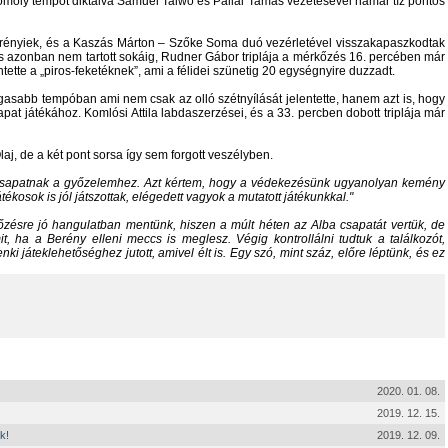
omoly tempót diktálva Samuel Taiwo és Pallai Tamás vezetésével hamar tíz pontos
erényiek, és a Kaszás Márton – Szőke Soma duó vezérletével visszakapaszkodtak
dás azonban nem tartott sokáig, Rudner Gábor triplája a mérkőzés 16. percében már
entette a „piros-feketéknek”, ami a félidei szünetig 20 egységnyire duzzadt.
gasabb tempóban ami nem csak az olló szétnyílását jelentette, hanem azt is, hogy
apat játékához. Komlósi Attila labdaszerzései, és a 33. percben dobott triplája már
aj, de a két pont sorsa így sem forgott veszélyben.
 csapatnak a győzelemhez. Azt kértem, hogy a védekezésünk ugyanolyan kemény
tékosok is jól játszottak, elégedett vagyok a mutatott játékunkkal.
zésre jó hangulatban mentünk, hiszen a múlt héten az Alba csapatát vertük, de
t, ha a Berény elleni meccs is meglesz. Végig kontrollálni tudtuk a találkozót,
ki játeklehetőséghez jutott, amivel élt is. Egy szó, mint száz, előre léptünk, és ez
2020. 01. 08.
2019. 12. 15.
k!
2019. 12. 09.