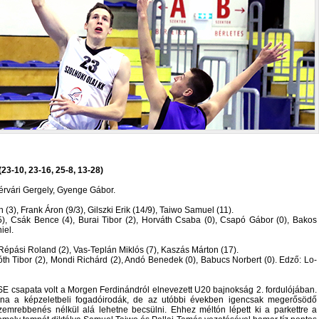
23-10, 23-16, 25-8, 13-28)
hérvári Gergely, Gyenge Gábor.
 (3), Frank Áron (9/3), Gilszki Erik (14/9), Taiwo Samuel (11).
 (5), Csák Bence (4), Burai Tibor (2), Horváth Csaba (0), Csapó Gábor (0), Bakos
iel.
Répási Roland (2), Vas-Teplán Miklós (7), Kaszás Márton (17).
th Tibor (2), Mondi Richárd (2), Andó Benedek (0), Babucs Norbert (0). Edző: Lo-
E csapata volt a Morgen Ferdinándról elnevezett U20 bajnokság 2. fordulójában.
volna a képzeletbeli fogadóirodák, de az utóbbi években igencsak megerősödő
zemrebbenés nélkül alá lehetne becsülni. Ehhez méltón lépett ki a parkettre a