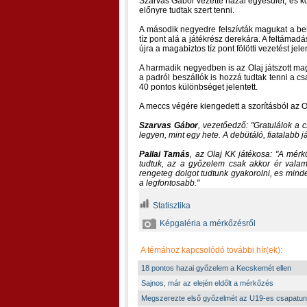
Szarvas Gábor vezette hazai egyesület, és k
előnyre tudtak szert tenni.
A második negyedre felszívták magukat a b
tíz pont alá a játékrész derekára. A feltáma
újra a magabiztos tíz pont fölötti vezetést jel
A harmadik negyedben is az Olaj játszott ma
a padról beszállók is hozzá tudtak tenni a cs
40 pontos különbséget jelentett.
A meccs végére kiengedett a szorításból az Ol
Szarvas Gábor
, vezetőedző:
Gratulálok a
legyen, mint egy hete. A debütáló, fiatalabb já
Pallai Tamás
, az Olaj KK játékosa:
A mérkő
tudtuk, az a győzelem csak akkor ér valami
rengeteg dolgot tudtunk gyakorolni, es minden
a legfontosabb.
Statisztika
Képgaléria a mérkőzésről
A témához kapcsolódó további hír(ek):
18 pontos hazai győzelem a Kecskemét ellen
Sajnos, már az elején eldőlt a mérkőzés
Megszerezte első győzelmét az U19-es csapatun