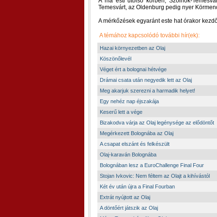
A ma esti utolsó körben, Szolnok-Temesvár
Temesvárt, az Oldenburg pedig nyer Körmen
A mérkőzések egyaránt este hat órakor kezdőd
A témához kapcsolódó további hír(ek):
Hazai környezetben az Olaj
Köszönőlevél
Véget ért a bolognai hétvége
Drámai csata után negyedik lett az Olaj
Meg akarjuk szerezni a harmadik helyet!
Egy nehéz nap éjszakája
Keserű lett a vége
Bizakodva várja az Olaj legénysége az elődöntőt
Megérkezett Bolognába az Olaj
A csapat elszánt és felkészült
Olaj-karaván Bolognába
Bolognában lesz a EuroChallenge Final Four
Stojan Ivkovic: Nem féltem az Olajt a kihívástól
Két év után újra a Final Fourban
Extrát nyújtott az Olaj
A döntőért játszik az Olaj