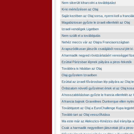
Nem sikerült kiharcolni a továbbjutást
Ki-ki mérkőzésen az Olaj
Saját kezében az Olaj sorsa, nyerni kell a franciák
Magabiztosan győzte le izraeli ellenfelét az Olaj
Izraeli vendégek Ligetben
Nem szállt el a továbbjutás
Nehéz meccs vár az Olajra Franciaországban
A rapszódikusan játszók csatájából rosszul jött ki
A harmadik negyed rövidzárlatáért vereséggel fizet
Ezúttal Párizsban lépnek pályára a piros-feketék
Továbbra is hibátlan az Olaj
Olaj-győzelem Izraelben
Ezúttal az izraeli fővárosban lép pályára az Olaj 
Önbizalom növelő győzelmet értek el az Olaj kosa
A hosszabbításban győzte le francia ellenfelét az 
A francia bajnok Gravelines Dunkerque ellen nyitn
Továbbjutott az Olaj a EuroChallenge Kupa legjo
Tovább tart az Olaj vesszőfutása
Ma este már az Alekszics-Kmézics duó irányítja a
Csak a harmadik negyedben játszottak jól a piros