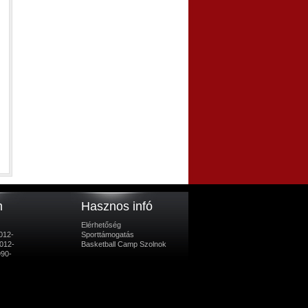
m
Hasznos infó
Elérhetőség
012-
Sporttámogatás
012-
Basketball Camp Szolnok
990-