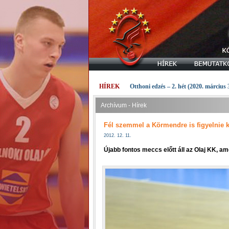
HÍREK
Otthoni edzés – 2. hét (2020. március 
Archívum - Hírek
Fél szemmel a Körmendre is figyelnie k
2012. 12. 11.
Újabb fontos meccs előtt áll az Olaj KK, a