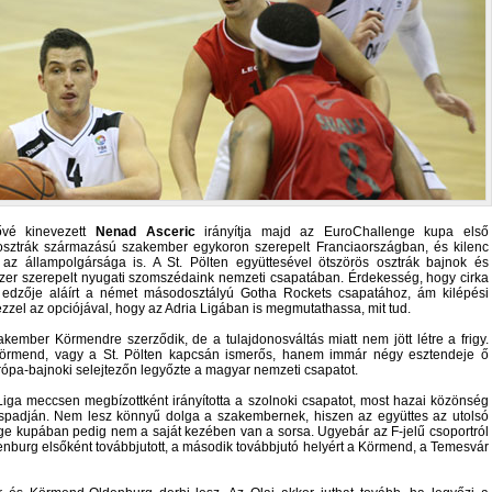
ővé kinevezett
Nenad Asceric
irányítja majd az EuroChallenge kupa első
-osztrák származású szakember egykoron szerepelt Franciaországban, és kilenc
 az állampolgársága is. A St. Pölten együttesével ötszörös osztrák bajnok és
szer szerepelt nyugati szomszédaink nemzeti csapatában. Érdekesség, hogy cirka
j edzője aláírt a német másodosztályú Gotha Rockets csapatához, ám kilépési
 ezzel az opciójával, hogy az Adria Ligában is megmutathassa, mit tud.
kember Körmendre szerződik, de a tulajdonosváltás miatt nem jött létre a frigy.
rmend, vagy a St. Pölten kapcsán ismerős, hanem immár négy esztendeje ő
urópa-bajnoki selejtezőn legyőzte a magyar nemzeti csapatot.
iga meccsen megbízottként irányította a szolnoki csapatot, most hazai közönség
kispadján. Nem lesz könnyű dolga a szakembernek, hiszen az együttes az utolsó
nge kupában pedig nem a saját kezében van a sorsa. Ugyebár az F-jelű csoportról
enburg elsőként továbbjutott, a második továbbjutó helyért a Körmend, a Temesvár