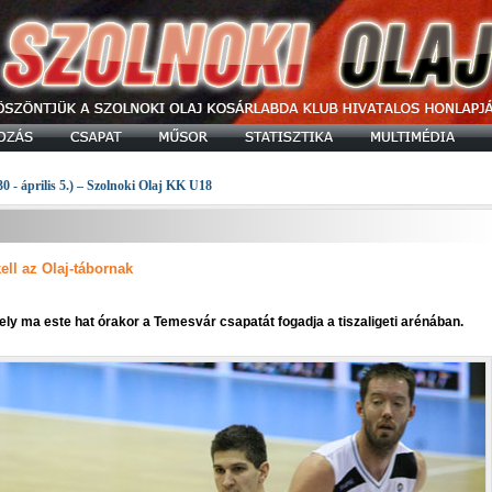
30 - április 5.) – Szolnoki Olaj KK U18
ell az Olaj-tábornak
mely ma este hat órakor a Temesvár csapatát fogadja a tiszaligeti arénában.