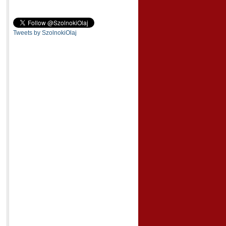
Tweets by SzolnokiOlaj