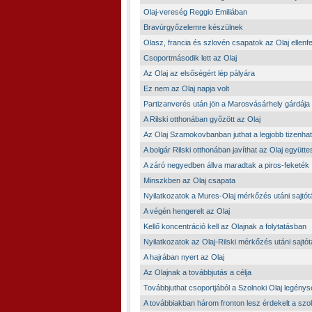
Olaj-vereség Reggio Emiliában
Bravúrgyőzelemre készülnek
Olasz, francia és szlovén csapatok az Olaj ellenfe
Csoportmásodik lett az Olaj
Az Olaj az elsőségért lép pályára
Ez nem az Olaj napja volt
Partizanverés után jön a Marosvásárhely gárdája
A Rilski otthonában győzött az Olaj
Az Olaj Szamokovbanban juthat a legjobb tizenha
A bolgár Rilski otthonában javíthat az Olaj együtte
A záró negyedben állva maradtak a piros-feketék
Minszkben az Olaj csapata
Nyilatkozatok a Mures-Olaj mérkőzés utáni sajtót
A végén hengerelt az Olaj
Kellő koncentráció kell az Olajnak a folytatásban
Nyilatkozatok az Olaj-Rilski mérkőzés utáni sajtó
A hajrában nyert az Olaj
Az Olajnak a továbbjutás a célja
Továbbjuthat csoportjából a Szolnoki Olaj legény
A továbbiakban három fronton lesz érdekelt a szo