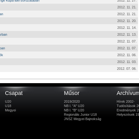
enge Kupa idei sorozatában
2012. 11. 27.
2012. 11. 21.
an
2012. 11. 21.
2012. 11. 20.
2012. 11. 14.
árban
2012. 11. 13.
2012. 11. 07.
ában
2012. 11. 07.
ték
2012. 11. 06.
2012. 11. 03.
2012. 07. 06.
Csapat
Műsor
Archívu
U20
2019/2020
Hírek 2002-
U18
NB I. "A" U20
Tudósítások 2
Megyei
NB I. "B" U20
Eredmények 2
Regionális Junior U18
Helyezések 1
JNSZ Megyei Bajnokság