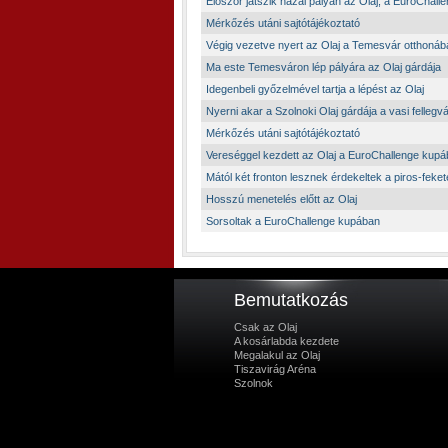
Először játszik hazai pályán az Olaj, a EuroChall
Mérkőzés utáni sajtótájékoztató
Végig vezetve nyert az Olaj a Temesvár otthonáb
Ma este Temesváron lép pályára az Olaj gárdája
Idegenbeli győzelmével tartja a lépést az Olaj
Nyerni akar a Szolnoki Olaj gárdája a vasi fellegv
Mérkőzés utáni sajtótájékoztató
Vereséggel kezdett az Olaj a EuroChallenge kup
Mától két fronton lesznek érdekeltek a piros-feke
Hosszú menetelés előtt az Olaj
Sorsoltak a EuroChallenge kupában
Bemutatkozás
Csak az Olaj
A kosárlabda kezdete
Megalakul az Olaj
Tiszavirág Aréna
Szolnok