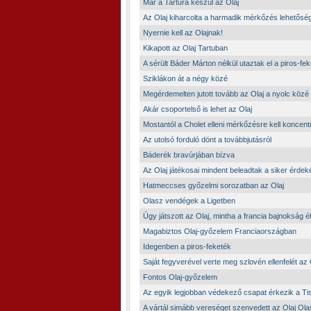
Már a Tartura készül az Olaj
Az Olaj kiharcolta a harmadik mérkőzés lehetősé
Nyernie kell az Olajnak!
Kikapott az Olaj Tartuban
A sérült Báder Márton nélkül utaztak el a piros-fe
Sziklákon át a négy közé
Megérdemelten jutott tovább az Olaj a nyolc közé
Akár csoportelső is lehet az Olaj
Mostantól a Cholet elleni mérkőzésre kell koncent
Az utolsó forduló dönt a továbbjutásról
Báderék bravúrjában bízva
Az Olaj játékosai mindent beleadtak a siker érde
Hatmeccses győzelmi sorozatban az Olaj
Olasz vendégek a Ligetben
Úgy játszott az Olaj, mintha a francia bajnokság 
Magabiztos Olaj-győzelem Franciaországban
Idegenben a piros-feketék
Saját fegyverével verte meg szlovén ellenfelét az 
Fontos Olaj-győzelem
Az egyik legjobban védekező csapat érkezik a Tis
A vártál simább vereséget szenvedett az Olaj O