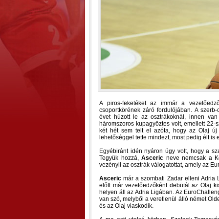
A piros-feketéket az immár a vezetőedz
csoportkörének záró fordulójában. A szerb
évet húzott le az osztrákoknál, innen van
háromszoros kupagyőztes volt, emellett 22-
két hét sem telt el azóta, hogy az Olaj ú
lehetőséggel tette mindezt, most pedig élt is
Egyébiránt idén nyáron úgy volt, hogy a sza
Tegyük hozzá,
Asceric
neve nemcsak a Kö
vezényli az osztrák válogatottat, amely az E
Asceric
már a szombati Zadar elleni Adria L
előtt már vezetőedzőként debütál az Olaj 
helyen áll az Adria Ligában. Az EuroChalle
van szó, melyből a veretlenül álló német Old
és az Olaj viaskodik.