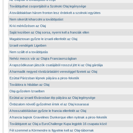
Továbbjuthat csoportjából a Szolnoki Olaj legénysége
A továbbiakban három fronton lesz érdekelt a szolnoki együttes
Nem sikerült kiharcolni a továbbjutást
Ki-ki mérkőzésen az Olaj
Saját kezében az Olaj sorsa, nyerni kell a franciák ellen
Magabiztosan győzte le izraeli ellenfelét az Olaj
Izraeli vendégek Ligetben
Nem szállt el a továbbjutás
Nehéz meccs vár az Olajra Franciaországban
A rapszódikusan játszók csatájából rosszul jött ki az Olaj gárdája
A harmadik negyed rövidzárlatáért vereséggel fizetett az Olaj
Ezúttal Párizsban lépnek pályára a piros-feketék
Továbbra is hibátlan az Olaj
Olaj-győzelem Izraelben
Ezúttal az izraeli fővárosban lép pályára az Olaj legénysége
Önbizalom növelő győzelmet értek el az Olaj kosarasai
A hosszabbításban győzte le francia ellenfelét az Olaj
A francia bajnok Gravelines Dunkerque ellen nyitnak a piros-feketék
Továbbjutott az Olaj a EuroChallenge Kupa legjobb 16 csapata közé
Fél szemmel a Körmendre is figyelnie kell az Olaj-tábornak