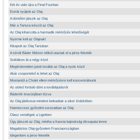
Két év után újra a Final Fourban
Extrát nyújtott az Olaj
A döntőért játszik az Olaj
Már a Tartura készül az Olaj
Az Olaj kiharcolta a harmadik mérkőzés lehetőségét
Nyernie kell az Olajnak!
Kikapott az Olaj Tartuban
A sérült Báder Márton nélkül utaztak el a piros-feketék
Sziklákon át a négy közé
Megérdemelten jutott tovább az Olaj a nyolc közé
Akár csoportelső is lehet az Olaj
Mostantól a Cholet elleni mérkőzésre kell koncentrálnunk
Az utolsó forduló dönt a továbbjutásról
Báderék bravúrjában bízva
Az Olaj játékosai mindent beleadtak a siker érdekében
Hatmeccses győzelmi sorozatban az Olaj
Olasz vendégek a Ligetben
Úgy játszott az Olaj, mintha a francia bajnokság élcsapata lenne
Magabiztos Olaj-győzelem Franciaországban
Idegenben a piros-feketék