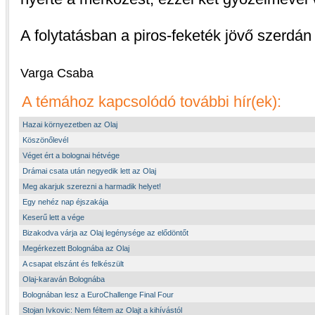
A folytatásban a piros-feketék jövő szerdá
Varga Csaba
A témához kapcsolódó további hír(ek):
Hazai környezetben az Olaj
Köszönőlevél
Véget ért a bolognai hétvége
Drámai csata után negyedik lett az Olaj
Meg akarjuk szerezni a harmadik helyet!
Egy nehéz nap éjszakája
Keserű lett a vége
Bizakodva várja az Olaj legénysége az elődöntőt
Megérkezett Bolognába az Olaj
A csapat elszánt és felkészült
Olaj-karaván Bolognába
Bolognában lesz a EuroChallenge Final Four
Stojan Ivkovic: Nem féltem az Olajt a kihívástól