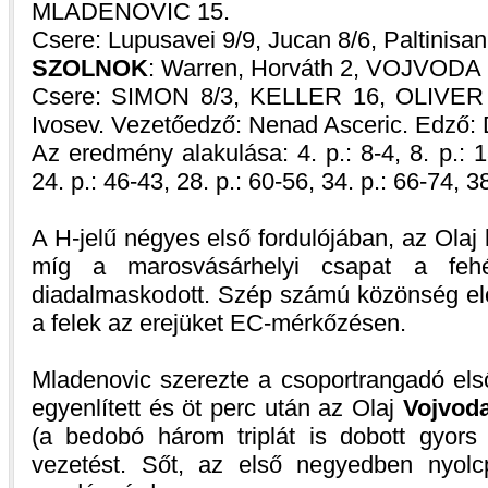
MLADENOVIC 15.
Csere: Lupusavei 9/9, Jucan 8/6, Paltinisa
SZOLNOK
: Warren, Horváth 2, VOJVODA 2
Csere: SIMON 8/3, KELLER 16, OLIVER 1
Ivosev. Vezetőedző: Nenad Asceric. Edző: 
Az eredmény alakulása: 4. p.: 8-4, 8. p.: 13
24. p.: 46-43, 28. p.: 60-56, 34. p.: 66-74, 3
A H-jelű négyes első fordulójában, az Olaj 
míg a marosvásárhelyi csapat a fehé
diadalmaskodott. Szép számú közönség elő
a felek az erejüket EC-mérkőzésen.
Mladenovic szerezte a csoportrangadó el
egyenlített és öt perc után az Olaj
Vojvod
(a bedobó három triplát is dobott gyors
vezetést. Sőt, az első negyedben nyolc