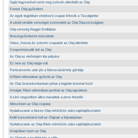
Saját fegyverével verte meg szlovén ellenfelét az Olaj
Fontos Olaj-győzelem
Az egyik legjobban védekező csapat érkezik a Tiszaligetbe
A vártál simább vereséget szenvedett az Olaj Olaszországban
Olaj-vereség Reggio Emiliában
Bravúrgyőzelemre készülnek
Olasz, francia és szlovén csapatok az Olaj ellenfelei
Csoportmásodik lett az Olaj
Az Olaj az elsőségért lép pályára
Ez nem az Olaj napja volt
Partizanverés után jön a Marosvásárhely gárdája
A Rilski otthonában győzött az Olaj
Az Olaj Szamokovbanban juthat a legjobb tizenhat közé
A bolgár Rilski otthonában javíthat az Olaj együttese
A záró negyedben állva maradtak a piros-feketék
Minszkben az Olaj csapata
Nyilatkozatok a Mures-Olaj mérkőzés utáni sajtótájékoztatón
Kellő koncentráció kell az Olajnak a folytatásban
Nyilatkozatok az Olaj-Rilski mérkőzés utáni sajtótájékoztatón
A hajrában nyert az Olaj
Az Olajnak a továbbjutás a célja