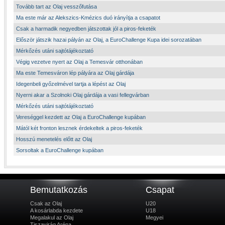
Tovább tart az Olaj vesszőfutása
Ma este már az Alekszics-Kmézics duó irányítja a csapatot
Csak a harmadik negyedben játszottak jól a piros-feketék
Először játszik hazai pályán az Olaj, a EuroChallenge Kupa idei sorozatában
Mérkőzés utáni sajtótájékoztató
Végig vezetve nyert az Olaj a Temesvár otthonában
Ma este Temesváron lép pályára az Olaj gárdája
Idegenbeli győzelmével tartja a lépést az Olaj
Nyerni akar a Szolnoki Olaj gárdája a vasi fellegvárban
Mérkőzés utáni sajtótájékoztató
Vereséggel kezdett az Olaj a EuroChallenge kupában
Mától két fronton lesznek érdekeltek a piros-feketék
Hosszú menetelés előtt az Olaj
Sorsoltak a EuroChallenge kupában
Bemutatkozás
Csapat
Csak az Olaj
U20
A kosárlabda kezdete
U18
Megalakul az Olaj
Megyei
Tiszavirág Aréna