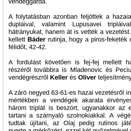
vendéggárda.
A folytatásban azonban feljöttek a hazaia
dupláival, valamint Lupusavei tripláiv
hátrányukat, hanem át is vették a vezetés
kellett
Báder
rutinja, hogy a piros-feketék
félidőt, 42-42.
A fordulást követően is fej-fej mellett 
részéről továbbra is Mladenovic és Peciu
vendégrészről
Keller
és
Oliver
teljesítménye
A záró negyed 63-61-es hazai vezetésről ind
mértékben a vendégek akarata érvénye
három triplát is beszórt, ugyanakkor az 
tartani a szárnyaló szolnokiakkal. A vé
tudtak újítani, az Olaj pedig rutinos já
nyerte a mérkőzést, ezzel két győzelmével v