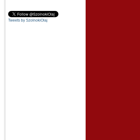
Tweets by SzolnokiOlaj