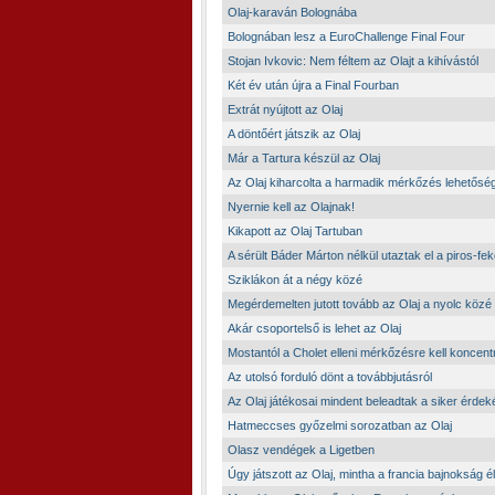
Olaj-karaván Bolognába
Bolognában lesz a EuroChallenge Final Four
Stojan Ivkovic: Nem féltem az Olajt a kihívástól
Két év után újra a Final Fourban
Extrát nyújtott az Olaj
A döntőért játszik az Olaj
Már a Tartura készül az Olaj
Az Olaj kiharcolta a harmadik mérkőzés lehetősé
Nyernie kell az Olajnak!
Kikapott az Olaj Tartuban
A sérült Báder Márton nélkül utaztak el a piros-fe
Sziklákon át a négy közé
Megérdemelten jutott tovább az Olaj a nyolc közé
Akár csoportelső is lehet az Olaj
Mostantól a Cholet elleni mérkőzésre kell koncent
Az utolsó forduló dönt a továbbjutásról
Az Olaj játékosai mindent beleadtak a siker érde
Hatmeccses győzelmi sorozatban az Olaj
Olasz vendégek a Ligetben
Úgy játszott az Olaj, mintha a francia bajnokság 