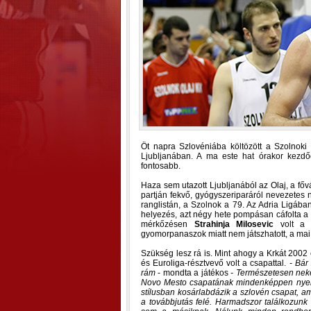
Öt napra Szlovéniába költözött a Szolnoki 
Ljubljanában. A ma este hat órakor kezdő
fontosabb.
Haza sem utazott Ljubljanából az Olaj, a főv
partján fekvő, gyógyszeriparáról nevezetes 
ranglistán, a Szolnok a 79. Az Adria Ligában 
helyezés, azt négy hete pompásan cáfolta a
mérkőzésen
Strahinja Milosevic
volt a m
gyomorpanaszok miatt nem játszhatott, a mai 
Szükség lesz rá is. Mint ahogy a Krkát 2002
és Euroliga-résztvevő volt a csapattal.
- Bár
rám
- mondta a játékos
- Természetesen nek
Novo Mesto csapatának mindenképpen nyerni
stílusban kosárlabdázik a szlovén csapat, a
a továbbjutás felé. Harmadszor találkozun