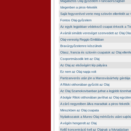
Magabiztos Olaj-győzelem Franciaországban
Idegenben a piros-feketék
Saját fegyverével verte meg szlovén ellenfelét az 
Fontos Olaj-győzelem
Az egyik legjobban védekező csapat érkezik a Tis
A vártál simább vereséget szenvedett az Olaj O
Olaj-vereség Reggio Emiliában
Bravúrgyőzelemre készülnek
Olasz, francia és szlovén csapatok az Olaj ellenfe
Csoportmásodik lett az Olaj
Az Olaj az elsőségért lép pályára
Ez nem az Olaj napja volt
Partizanverés után jön a Marosvásárhely gárdája
A Rilski otthonában győzött az Olaj
Az Olaj Szamokovbanban juthat a legjobb tizenha
A bolgár Rilski otthonában javíthat az Olaj együtte
A záró negyedben állva maradtak a piros-feketék
Minszkben az Olaj csapata
Nyilatkozatok a Mures-Olaj mérkőzés utáni sajtót
A végén hengerelt az Olaj
Kellő koncentráció kell az Olajnak a folytatásban