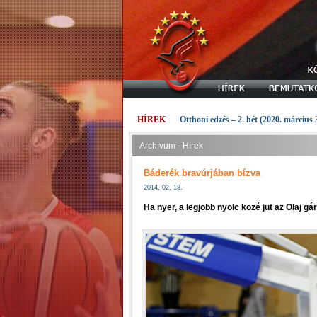
HÍREK
Otthoni edzés – 2. hét (2020. március 
Archívum - Hírek
Báderék bravúrjában bízva
2014. 02. 18.
Ha nyer, a legjobb nyolc közé jut az Olaj gá