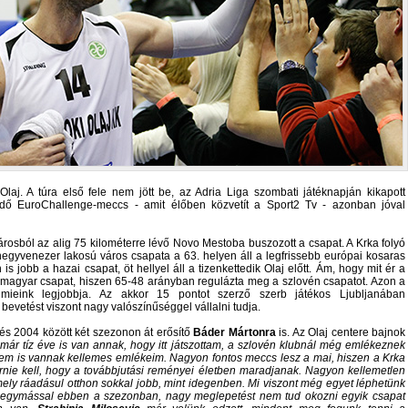
Olaj. A túra első fele nem jött be, az Adria Liga szombati játéknapján kikapott
dő EuroChallenge-meccs - amit élőben közvetít a Sport2 Tv - azonban jóval
árosból az alig 75 kilométerre lévő Novo Mestoba buszozott a csapat. A Krka folyó
negyvenezer lakosú város csapata a 63. helyen áll a legfrissebb európai kosaras
is jobb a hazai csapat, öt hellyel áll a tizenkettedik Olaj előtt. Ám, hogy mit ér a
 magyar csapat, hiszen 65-48 arányban regulázta meg a szlovén csapatot. Azon a
ieink legjobbja. Az akkor 15 pontot szerző szerb játékos Ljubljanában
bevetést viszont nagy valószínűséggel vállalni tudja.
 és 2004 között két szezonon át erősítő
Báder Mártonra
is. Az Olaj centere bajnok
 már tíz éve is van annak, hogy itt játszottam, a szlovén klubnál még emlékeznek
em is vannak kellemes emlékeim. Nagyon fontos meccs lesz a mai, hiszen a Krka
e kell, hogy a továbbjutási reményei életben maradjanak. Nagyon kellemetlen
mely ráadásul otthon sokkal jobb, mint idegenben. Mi viszont még egyet léphetünk
k egymással ebben a szezonban, nagy meglepetést nem tud okozni egyik csapat