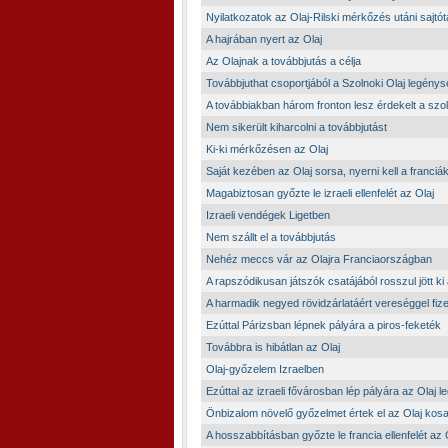
Nyilatkozatok az Olaj-Rilski mérkőzés utáni sajtó
A hajrában nyert az Olaj
Az Olajnak a továbbjutás a célja
Továbbjuthat csoportjából a Szolnoki Olaj legény
A továbbiakban három fronton lesz érdekelt a szo
Nem sikerült kiharcolni a továbbjutást
Ki-ki mérkőzésen az Olaj
Saját kezében az Olaj sorsa, nyerni kell a franciák
Magabiztosan győzte le izraeli ellenfelét az Olaj
Izraeli vendégek Ligetben
Nem szállt el a továbbjutás
Nehéz meccs vár az Olajra Franciaországban
A rapszódikusan játszók csatájából rosszul jött ki
A harmadik negyed rövidzárlatáért vereséggel fizet
Ezúttal Párizsban lépnek pályára a piros-feketék
Továbbra is hibátlan az Olaj
Olaj-győzelem Izraelben
Ezúttal az izraeli fővárosban lép pályára az Olaj 
Önbizalom növelő győzelmet értek el az Olaj kosa
A hosszabbításban győzte le francia ellenfelét az 