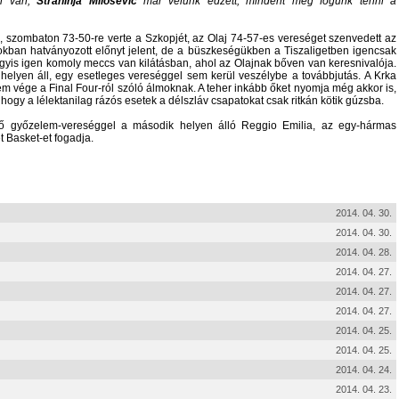
en van,
Strahinja Milosevic
már velünk edzett, mindent meg fogunk tenni a
, szombaton 73-50-re verte a Szkopjét, az Olaj 74-57-es vereséget szenvedett az
gokban hatványozott előnyt jelent, de a büszkeségükben a Tiszaligetben igencsak
agyis igen komoly meccs van kilátásban, ahol az Olajnak bőven van keresnivalója.
elyen áll, egy esetleges vereséggel sem kerül veszélybe a továbbjutás. A Krka
em vége a Final Four-ról szóló álmoknak. A teher inkább őket nyomja még akkor is,
hogy a lélektanilag rázós esetek a délszláv csapatokat csak ritkán kötik gúzsba.
tő győzelem-vereséggel a második helyen álló Reggio Emilia, az egy-hármas
 Basket-et fogadja.
2014. 04. 30.
2014. 04. 30.
2014. 04. 28.
2014. 04. 27.
2014. 04. 27.
2014. 04. 27.
2014. 04. 25.
2014. 04. 25.
2014. 04. 24.
2014. 04. 23.