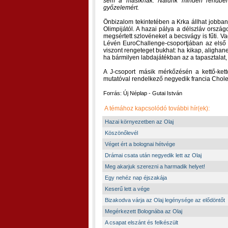
sem a másiknak. Nálunk minden rendb
győzelemért.
Önbizalom tekintetében a Krka állhat jobban
Olimpijától. A hazai pálya a délszláv orszá
megsértett szlovéneket a becsvágy is fűti. V
Lévén EuroChallenge-csoportjában az első h
viszont rengeteget bukhat: ha kikap, alighan
ha bármilyen labdajátékban az a tapasztalat, 
A J-csoport másik mérkőzésén a kettő-ket
mutatóval rendelkező negyedik francia Cholet
Forrás: Új Néplap - Gutai István
A témához kapcsolódó további hír(ek):
Hazai környezetben az Olaj
Köszönőlevél
Véget ért a bolognai hétvége
Drámai csata után negyedik lett az Olaj
Meg akarjuk szerezni a harmadik helyet!
Egy nehéz nap éjszakája
Keserű lett a vége
Bizakodva várja az Olaj legénysége az elődöntőt
Megérkezett Bolognába az Olaj
A csapat elszánt és felkészült