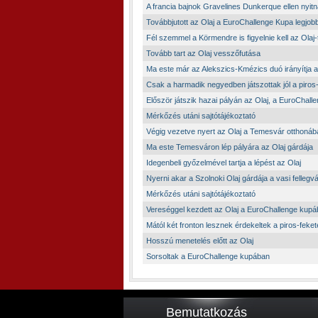
A francia bajnok Gravelines Dunkerque ellen nyitn
Továbbjutott az Olaj a EuroChallenge Kupa legjo
Fél szemmel a Körmendre is figyelnie kell az Olaj
Tovább tart az Olaj vesszőfutása
Ma este már az Alekszics-Kmézics duó irányítja a
Csak a harmadik negyedben játszottak jól a piros
Először játszik hazai pályán az Olaj, a EuroChall
Mérkőzés utáni sajtótájékoztató
Végig vezetve nyert az Olaj a Temesvár otthonáb
Ma este Temesváron lép pályára az Olaj gárdája
Idegenbeli győzelmével tartja a lépést az Olaj
Nyerni akar a Szolnoki Olaj gárdája a vasi fellegv
Mérkőzés utáni sajtótájékoztató
Vereséggel kezdett az Olaj a EuroChallenge kup
Mától két fronton lesznek érdekeltek a piros-feke
Hosszú menetelés előtt az Olaj
Sorsoltak a EuroChallenge kupában
Bemutatkozás