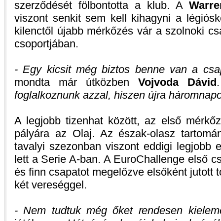
szerződését fölbontotta a klub. A
Warre
viszont senkit sem kell kihagyni a légiósk
kilenctől újabb mérkőzés vár a szolnoki c
csoportjában.
- Egy kicsit még biztos benne van a csa
mondta már útközben
Vojvoda Dávid
foglalkoznunk azzal, hiszen újra háromnap
A legjobb tizenhat között, az első mérkő
pályára az Olaj. Az észak-olasz tartom
tavalyi szezonban viszont eddigi legjobb 
lett a Serie A-ban. A EuroChallenge első c
és finn csapatot megelőzve elsőként jutot
két vereséggel.
- Nem tudtuk még őket rendesen kielem