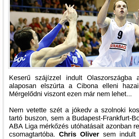
Keserű szájízzel indult Olaszországba 
alaposan elszúrta a Cibona elleni haza
Mérgelődni viszont ezen már nem lehet...
Nem vetette szét a jókedv a szolnoki kos
tartó buszon, sem a Budapest-Frankfurt-Bo
ABA Liga mérkőzés utóhatásait azonban re
csomagtartóba.
Chris Oliver
sem indult 