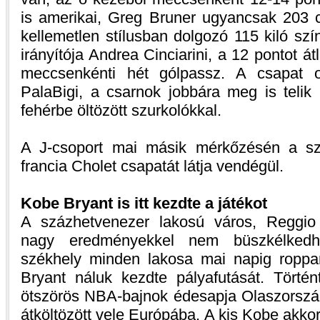
is amerikai, Greg Bruner ugyancsak 203 
kellemetlen stílusban dolgozó 115 kiló sz
irányítója Andrea Cinciarini, a 12 pontot át
meccsenkénti hét gólpassz. A csapat o
PalaBigi, a csarnok jobbára meg is teli
fehérbe öltözött szurkolókkal.
A J-csoport mai másik mérkőzésén a s
francia Cholet csapatát látja vendégül.
Kobe Bryant is itt kezdte a játékot
A százhetvenezer lakosú város, Reggio 
nagy eredményekkel nem büszkélkedhe
székhely minden lakosa mai napig roppa
Bryant náluk kezdte pályafutását. Törté
ötszörös NBA-bajnok édesapja Olaszország
átköltözött vele Európába. A kis Kobe akkor