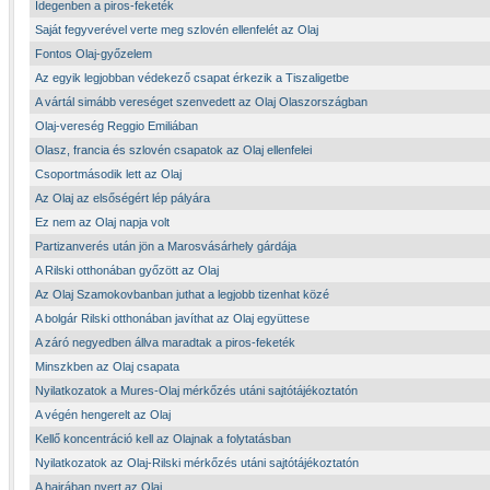
Idegenben a piros-feketék
Saját fegyverével verte meg szlovén ellenfelét az Olaj
Fontos Olaj-győzelem
Az egyik legjobban védekező csapat érkezik a Tiszaligetbe
A vártál simább vereséget szenvedett az Olaj Olaszországban
Olaj-vereség Reggio Emiliában
Olasz, francia és szlovén csapatok az Olaj ellenfelei
Csoportmásodik lett az Olaj
Az Olaj az elsőségért lép pályára
Ez nem az Olaj napja volt
Partizanverés után jön a Marosvásárhely gárdája
A Rilski otthonában győzött az Olaj
Az Olaj Szamokovbanban juthat a legjobb tizenhat közé
A bolgár Rilski otthonában javíthat az Olaj együttese
A záró negyedben állva maradtak a piros-feketék
Minszkben az Olaj csapata
Nyilatkozatok a Mures-Olaj mérkőzés utáni sajtótájékoztatón
A végén hengerelt az Olaj
Kellő koncentráció kell az Olajnak a folytatásban
Nyilatkozatok az Olaj-Rilski mérkőzés utáni sajtótájékoztatón
A hajrában nyert az Olaj