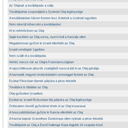
Az Olajnak a továbbjutás a célja
Továbbjuthat csoportjából a Szolnoki Olaj legénysége
A továbbiakban három fronton lesz érdekelt a szolnoki együttes
Nem sikerült kiharcolni a továbbjutást
Ki-ki mérkőzésen az Olaj
Saját kezében az Olaj sorsa, nyerni kell a franciák ellen
Magabiztosan győzte le izraeli ellenfelét az Olaj
Izraeli vendégek Ligetben
Nem szállt el a továbbjutás
Nehéz meccs vár az Olajra Franciaországban
A rapszódikusan játszók csatájából rosszul jött ki az Olaj gárdája
A harmadik negyed rövidzárlatáért vereséggel fizetett az Olaj
Ezúttal Párizsban lépnek pályára a piros-feketék
Továbbra is hibátlan az Olaj
Olaj-győzelem Izraelben
Ezúttal az izraeli fővárosban lép pályára az Olaj legénysége
Önbizalom növelő győzelmet értek el az Olaj kosarasai
A hosszabbításban győzte le francia ellenfelét az Olaj
A francia bajnok Gravelines Dunkerque ellen nyitnak a piros-feketék
Továbbjutott az Olaj a EuroChallenge Kupa legjobb 16 csapata közé