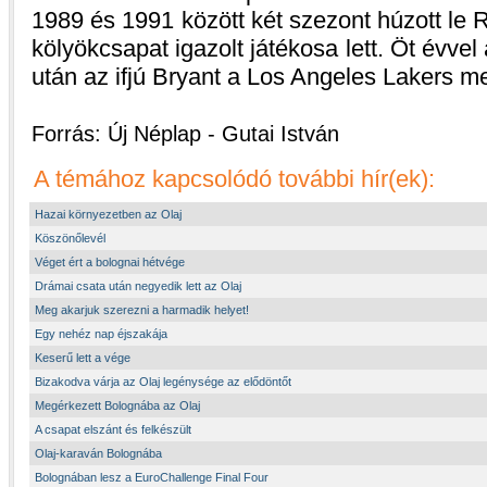
1989 és 1991 között két szezont húzott le R
kölyökcsapat igazolt játékosa lett. Öt évve
után az ifjú Bryant a Los Angeles Lakers me
Forrás: Új Néplap - Gutai István
A témához kapcsolódó további hír(ek):
Hazai környezetben az Olaj
Köszönőlevél
Véget ért a bolognai hétvége
Drámai csata után negyedik lett az Olaj
Meg akarjuk szerezni a harmadik helyet!
Egy nehéz nap éjszakája
Keserű lett a vége
Bizakodva várja az Olaj legénysége az elődöntőt
Megérkezett Bolognába az Olaj
A csapat elszánt és felkészült
Olaj-karaván Bolognába
Bolognában lesz a EuroChallenge Final Four