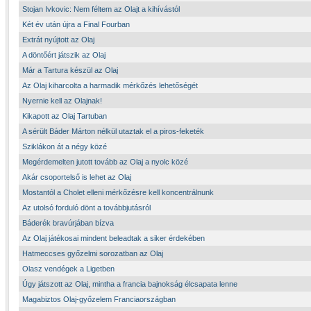
Stojan Ivkovic: Nem féltem az Olajt a kihívástól
Két év után újra a Final Fourban
Extrát nyújtott az Olaj
A döntőért játszik az Olaj
Már a Tartura készül az Olaj
Az Olaj kiharcolta a harmadik mérkőzés lehetőségét
Nyernie kell az Olajnak!
Kikapott az Olaj Tartuban
A sérült Báder Márton nélkül utaztak el a piros-feketék
Sziklákon át a négy közé
Megérdemelten jutott tovább az Olaj a nyolc közé
Akár csoportelső is lehet az Olaj
Mostantól a Cholet elleni mérkőzésre kell koncentrálnunk
Az utolsó forduló dönt a továbbjutásról
Báderék bravúrjában bízva
Az Olaj játékosai mindent beleadtak a siker érdekében
Hatmeccses győzelmi sorozatban az Olaj
Olasz vendégek a Ligetben
Úgy játszott az Olaj, mintha a francia bajnokság élcsapata lenne
Magabiztos Olaj-győzelem Franciaországban