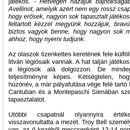
játékos.
- Hétvégén hazájuk bajnokságá
Avellinot, amelyik azért nem egy rossz csap
hogy erősek, nagyon sok tapasztalt játék
feltartott kézzel megyünk hozzájuk, brav
biztos vagyok benne, hogy nagyon sok m
ahhoz, hogy nyerni tudjunk.
Az olaszok tizenkettes keretének fele külföld
litván légiósaik vannak. A hat talján játéko
a légiósok alá dolgozzon. De mindeg
teljesítményre képes. Kétségtelen, 
húzónév, a már pályafutása vége felé tart
Cantuban és a Montepaschi Sienában szer
tapasztalatot.
Utóbbi csapatnál olyannyira értéke
visszavonultatta a mezét. Troy Bell szemé
van, az ő kezéből meccsenként 12-14 pont