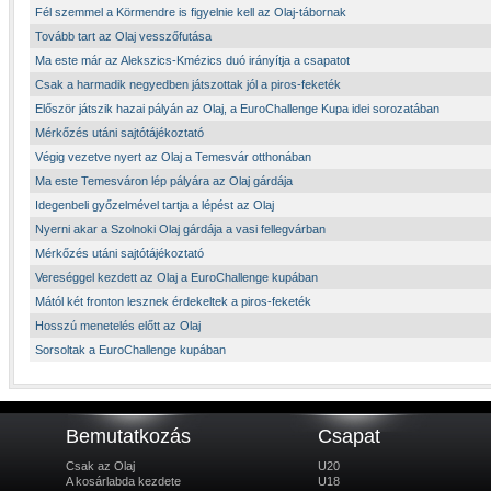
Fél szemmel a Körmendre is figyelnie kell az Olaj-tábornak
Tovább tart az Olaj vesszőfutása
Ma este már az Alekszics-Kmézics duó irányítja a csapatot
Csak a harmadik negyedben játszottak jól a piros-feketék
Először játszik hazai pályán az Olaj, a EuroChallenge Kupa idei sorozatában
Mérkőzés utáni sajtótájékoztató
Végig vezetve nyert az Olaj a Temesvár otthonában
Ma este Temesváron lép pályára az Olaj gárdája
Idegenbeli győzelmével tartja a lépést az Olaj
Nyerni akar a Szolnoki Olaj gárdája a vasi fellegvárban
Mérkőzés utáni sajtótájékoztató
Vereséggel kezdett az Olaj a EuroChallenge kupában
Mától két fronton lesznek érdekeltek a piros-feketék
Hosszú menetelés előtt az Olaj
Sorsoltak a EuroChallenge kupában
Bemutatkozás
Csapat
Csak az Olaj
U20
A kosárlabda kezdete
U18