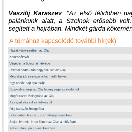
Vaszilij Karaszev
:
Az első félidőben na
palánkunk alatt, a Szolnok erősebb volt.
segített a hajrában. Mindkét gárda kőkemé
A témához kapcsolódó további hír(ek):
Hazai környezetben az Olaj
Köszönőlevél
Véget ért a bolognai hétvége
Drámai csata után negyedik lett az Olaj
Meg akarjuk szerezni a harmadik helyet!
Egy nehéz nap éjszakája
Bizakodva várja az Olaj legénysége az elődöntőt
Megérkezett Bolognába az Olaj
A csapat elszánt és felkészült
Olaj-karaván Bolognába
Bolognában lesz a EuroChallenge Final Four
Stojan Ivkovic: Nem féltem az Olajt a kihívástól
Két év után újra a Final Fourban