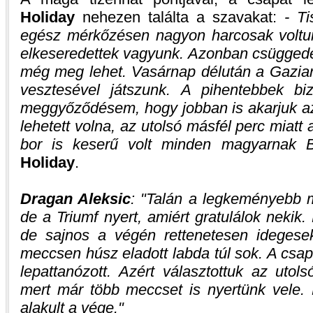
Holiday
nehezen találta a szavakat:
- Ti
egész mérkőzésen nagyon harcosak voltu
elkeseredettek vagyunk. Azonban csügged
még meg lehet. Vasárnap délután a Gazian
vesztesével játszunk. A pihentebbek bi
meggyőződésem, hogy jobban is akarjuk az
lehetett volna, az utolsó másfél perc miat
bor is keserű volt minden magyarnak 
Holiday
.
Dragan Aleksic
:
Talán a legkeményebb m
de a Triumf nyert, amiért gratulálok nekik
de sajnos a végén rettenetesen idegesek
meccsen húsz eladott labda túl sok. A csapa
lepattanózott. Azért választottuk az utol
mert már több meccset is nyertünk vele.
alakult a vége.