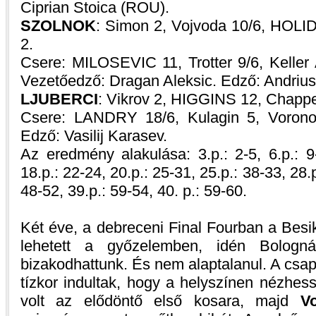
Ciprian Stoica (ROU).
SZOLNOK
: Simon 2, Vojvoda 10/6, HOL
2.
Csere: MILOSEVIC 11, Trotter 9/6, Keller Á
Vezetőedző: Dragan Aleksic. Edző: Andrius
LJUBERCI
: Vikrov 2, HIGGINS 12, Chappe
Csere: LANDRY 18/6, Kulagin 5, Voronov
Edző: Vasilij Karasev.
Az eredmény alakulása: 3.p.: 2-5, 6.p.: 9-
18.p.: 22-24, 20.p.: 25-31, 25.p.: 38-33, 28.p
48-52, 39.p.: 59-54, 40. p.: 59-60.
Két éve, a debreceni Final Fourban a Besi
lehetett a győzelemben, idén Bologn
bizakodhattunk. És nem alaptalanul. A csapa
tízkor indultak, hogy a helyszínen nézhe
volt az elődöntő első kosara, majd
V