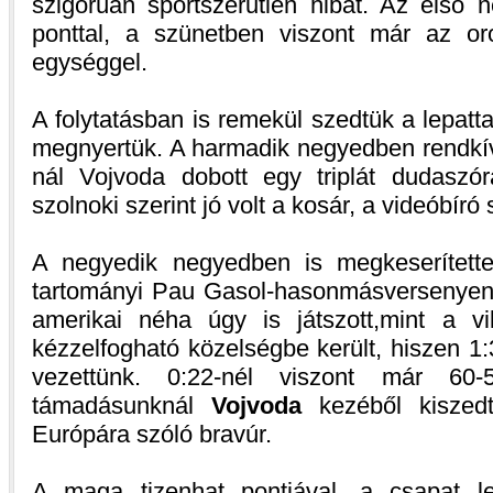
szigorúan sportszerűtlen hibát. Az első 
ponttal, a szünetben viszont már az or
egységgel.
A folytatásban is remekül szedtük a lepatta
megnyertük. A harmadik negyedben rendkívü
nál Vojvoda dobott egy triplát dudaszó
szolnoki szerint jó volt a kosár, a videóbíró
A negyedik negyedben is megkeserítette
tartományi Pau Gasol-hasonmásversenyen j
amerikai néha úgy is játszott,mint a v
kézzelfogható közelségbe került, hiszen 1:3
vezettünk. 0:22-nél viszont már 60
támadásunknál
Vojvoda
kezéből kiszedt
Európára szóló bravúr.
A maga tizenhat pontjával, a csapat 