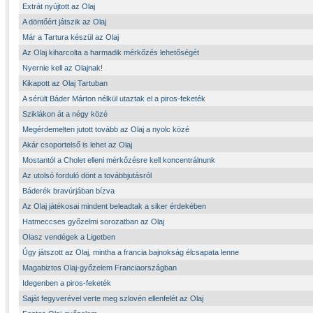
Extrát nyújtott az Olaj
A döntőért játszik az Olaj
Már a Tartura készül az Olaj
Az Olaj kiharcolta a harmadik mérkőzés lehetőségét
Nyernie kell az Olajnak!
Kikapott az Olaj Tartuban
A sérült Báder Márton nélkül utaztak el a piros-feketék
Sziklákon át a négy közé
Megérdemelten jutott tovább az Olaj a nyolc közé
Akár csoportelső is lehet az Olaj
Mostantól a Cholet elleni mérkőzésre kell koncentrálnunk
Az utolsó forduló dönt a továbbjutásról
Báderék bravúrjában bízva
Az Olaj játékosai mindent beleadtak a siker érdekében
Hatmeccses győzelmi sorozatban az Olaj
Olasz vendégek a Ligetben
Úgy játszott az Olaj, mintha a francia bajnokság élcsapata lenne
Magabiztos Olaj-győzelem Franciaországban
Idegenben a piros-feketék
Saját fegyverével verte meg szlovén ellenfelét az Olaj