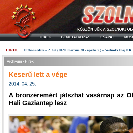
HÍREK
Otthoni edzés – 2. hét (2020. március 30 - április 5.) – Szolnoki Olaj KK
Archívum - Hírek
Keserű lett a vége
2014. 04. 25.
A bronzéremért játszhat vasárnap az Ola
Hali Gaziantep lesz