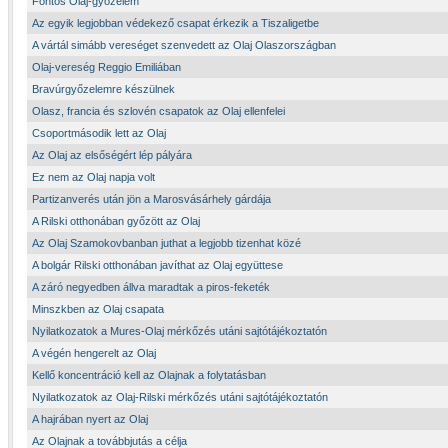
Fontos Olaj-győzelem
Az egyik legjobban védekező csapat érkezik a Tiszaligetbe
A vártál simább vereséget szenvedett az Olaj Olaszországban
Olaj-vereség Reggio Emiliában
Bravúrgyőzelemre készülnek
Olasz, francia és szlovén csapatok az Olaj ellenfelei
Csoportmásodik lett az Olaj
Az Olaj az elsőségért lép pályára
Ez nem az Olaj napja volt
Partizanverés után jön a Marosvásárhely gárdája
A Rilski otthonában győzött az Olaj
Az Olaj Szamokovbanban juthat a legjobb tizenhat közé
A bolgár Rilski otthonában javíthat az Olaj együttese
A záró negyedben állva maradtak a piros-feketék
Minszkben az Olaj csapata
Nyilatkozatok a Mures-Olaj mérkőzés utáni sajtótájékoztatón
A végén hengerelt az Olaj
Kellő koncentráció kell az Olajnak a folytatásban
Nyilatkozatok az Olaj-Rilski mérkőzés utáni sajtótájékoztatón
A hajrában nyert az Olaj
Az Olajnak a továbbjutás a célja