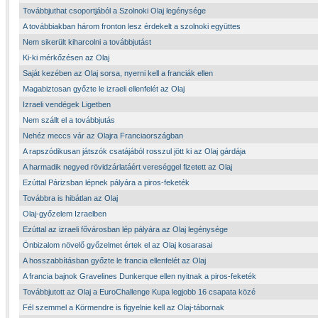
Továbbjuthat csoportjából a Szolnoki Olaj legénysége
A továbbiakban három fronton lesz érdekelt a szolnoki együttes
Nem sikerült kiharcolni a továbbjutást
Ki-ki mérkőzésen az Olaj
Saját kezében az Olaj sorsa, nyerni kell a franciák ellen
Magabiztosan győzte le izraeli ellenfelét az Olaj
Izraeli vendégek Ligetben
Nem szállt el a továbbjutás
Nehéz meccs vár az Olajra Franciaországban
A rapszódikusan játszók csatájából rosszul jött ki az Olaj gárdája
A harmadik negyed rövidzárlatáért vereséggel fizetett az Olaj
Ezúttal Párizsban lépnek pályára a piros-feketék
Továbbra is hibátlan az Olaj
Olaj-győzelem Izraelben
Ezúttal az izraeli fővárosban lép pályára az Olaj legénysége
Önbizalom növelő győzelmet értek el az Olaj kosarasai
A hosszabbításban győzte le francia ellenfelét az Olaj
A francia bajnok Gravelines Dunkerque ellen nyitnak a piros-feketék
Továbbjutott az Olaj a EuroChallenge Kupa legjobb 16 csapata közé
Fél szemmel a Körmendre is figyelnie kell az Olaj-tábornak