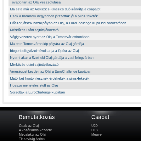
Tovább tart az Olaj vesszőfutása
Ma este már az Alekszics-Kmézics duó irányítja a csapatot
Csak a harmadik negyedben játszottak jól a piros-feketék
Először játszik hazai pályán az Olaj, a EuroChallenge Kupa idei sorozatában
Mérkőzés utáni sajtótájékoztató
Végig vezetve nyert az Olaj a Temesvár otthonában
Ma este Temesváron lép pályára az Olaj gárdája
Idegenbeli győzelmével tartja a lépést az Olaj
Nyerni akar a Szolnoki Olaj gárdája a vasi fellegvárban
Mérkőzés utáni sajtótájékoztató
Vereséggel kezdett az Olaj a EuroChallenge kupában
Mától két fronton lesznek érdekeltek a piros-feketék
Hosszú menetelés előtt az Olaj
Sorsoltak a EuroChallenge kupában
Bemutatkozás
Csapat
Csak az Olaj
U20
A kosárlabda kezdete
U18
Megalakul az Olaj
Megyei
Tiszavirág Aréna