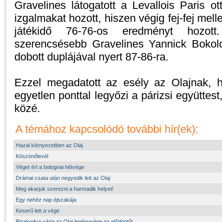
Gravelines látogatott a Levallois Paris o
izgalmakat hozott, hiszen végig fej-fej mell
játékidő 76-76-os eredményt hozot
szerencsésebb Gravelines Yannick Bokol
dobott duplájával nyert 87-86-ra.
Ezzel megadatott az esély az Olajnak, 
egyetlen ponttal legyőzi a párizsi együttest
közé.
A témához kapcsolódó további hír(ek):
Hazai környezetben az Olaj
Köszönőlevél
Véget ért a bolognai hétvége
Drámai csata után negyedik lett az Olaj
Meg akarjuk szerezni a harmadik helyet!
Egy nehéz nap éjszakája
Keserű lett a vége
Bizakodva várja az Olaj legénysége az elődöntőt