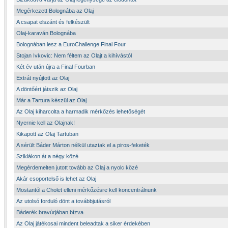
Megérkezett Bolognába az Olaj
A csapat elszánt és felkészült
Olaj-karaván Bolognába
Bolognában lesz a EuroChallenge Final Four
Stojan Ivkovic: Nem féltem az Olajt a kihívástól
Két év után újra a Final Fourban
Extrát nyújtott az Olaj
A döntőért játszik az Olaj
Már a Tartura készül az Olaj
Az Olaj kiharcolta a harmadik mérkőzés lehetőségét
Nyernie kell az Olajnak!
Kikapott az Olaj Tartuban
A sérült Báder Márton nélkül utaztak el a piros-feketék
Sziklákon át a négy közé
Megérdemelten jutott tovább az Olaj a nyolc közé
Akár csoportelső is lehet az Olaj
Mostantól a Cholet elleni mérkőzésre kell koncentrálnunk
Az utolsó forduló dönt a továbbjutásról
Báderék bravúrjában bízva
Az Olaj játékosai mindent beleadtak a siker érdekében