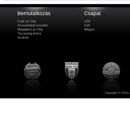
Bemutatkozás
Csapat
Csak az Olaj
U20
A kosárlabda kezdete
U18
Megalakul az Olaj
Megyei
Tiszavirág Aréna
Szolnok
Copyright © 2001-2