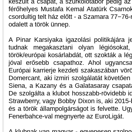
készült a csapat, a szurkolótábor pedig az
férőhelyes Mustafa Kemal Atatürk Csarnok
csordultig telt ház előtt - a Szamara 77−76-
odalett a török ünnep.
A Pinar Karsiyaka igazolási politikájára 
tudnak megakasztani olyan légiósokat
török/európai kosárlabdát, ott szokták a lé
jóval erősebb csapathoz. Ahol ugyancs
Európai karrierje kezdeti szakaszában vör
Domercant, aki izmiri szolgálatát követőe
Siena, a Kazany és a Galatasaray csapata
De szolgálta a klubot hosszabb-rövidebb i
Strawberry, vagy Bobby Dixon is, aki 201
és a török állampolgárságot is felvette. 
Fenerbahce-val megnyerte az EuroLigát.
A klubnak van magyar - egyenesen szolnok