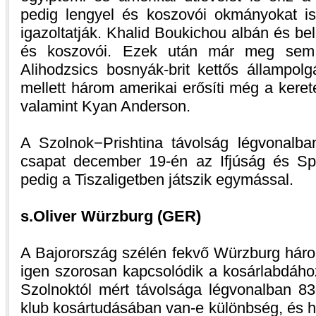
pedig lengyel és koszovói okmányokat is
igazoltatják. Khalid Boukichou albán és b
és koszovói. Ezek után már meg sem 
Alihodzsics bosnyák-brit kettős állampolg
mellett három amerikai erősíti még a kerete
valamint Kyan Anderson.
A Szolnok−Prishtina távolság légvonalban
csapat december 19-én az Ifjúság és Spo
pedig a Tiszaligetben játszik egymással.
s.Oliver Würzburg (GER)
A Bajorország szélén fekvő Würzburg hár
igen szorosan kapcsolódik a kosárlabdáho
Szolnoktól mért távolsága légvonalban 83
klub kosártudásában van-e különbség, és h