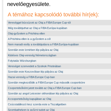
nevelőegyesülete.
A témához kapcsolódó további hír(ek):
Vereséggel búcsúzott az Olaj a FIBA Europe Cup-tól
Még továbbjuthat az Olaj a FIBA Európa-kupában
Olaj-győzelem a Prishtina ellen
A Prishtina ellen is a győzelem a cél
Nem maradt esély a továbbjutásra a FIBA Európa-kupában
Szerdán este Izmirben lép pályára az Olaj
Kiütéses Olaj-vereség Németországban
Folytatás Würzburgban
Vereséget szenvedett a Szolnok Pristinában
Szerdán este Koszovóban lép pályára az Olaj
Hazai vereség a FIBA Europe Cup-ban
Szerdán megkezdődik a FIBA Europe Cup második csoportköre
Csoportelsőként jutott tovább az Olaj a FIBA Europe Cup-ban
Szerdán az angol Leicester otthonában lép pályára az Olaj
A csoportelsőség kapujában az Olaj
Csúcstalálkozó lesz szerda este a Tiszaligetben
Szombathelyen is győzni tudott az Olaj