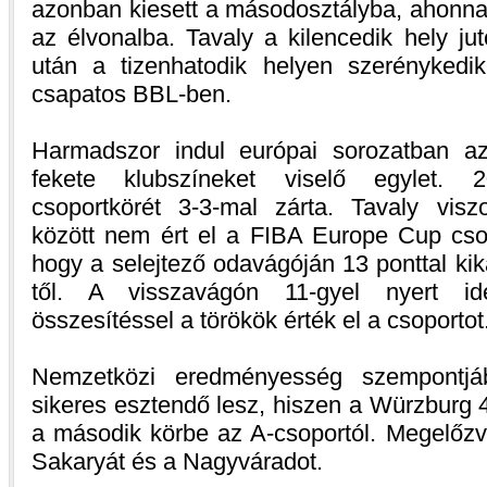
azonban kiesett a másodosztályba, ahonnan
az élvonalba. Tavaly a kilencedik hely jut
után a tizenhatodik helyen szerénykedi
csapatos BBL-ben.
Harmadszor indul európai sorozatban az
fekete klubszíneket viselő egylet.
csoportkörét 3-3-mal zárta. Tavaly vis
között nem ért el a FIBA Europe Cup csop
hogy a selejtező odavágóján 13 ponttal kik
től. A visszavágón 11-gyel nyert id
összesítéssel a törökök érték el a csoportot
Nemzetközi eredményesség szempontjá
sikeres esztendő lesz, hiszen a Würzburg 4-
a második körbe az A-csoportól. Megelőzve
Sakaryát és a Nagyváradot.