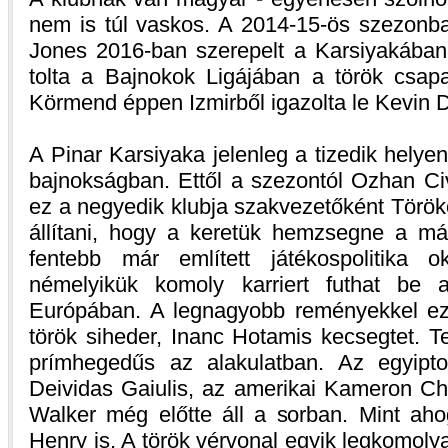
nem is túl vaskos. A 2014-15-ös szezonba
Jones 2016-ban szerepelt a Karsiyakában,
tolta a Bajnokok Ligájában a török csapa
Körmend éppen Izmirből igazolta le Kevin Di
A Pinar Karsiyaka jelenleg a tizedik helyen
bajnokságban. Ettől a szezontól Ozhan Ci
ez a negyedik klubja szakvezetőként Török
állítani, hogy a keretük hemzsegne a már
fentebb már említett játékospolitika 
némelyikük komoly karriert futhat be 
Európában. A legnagyobb reményekkel ezt 
török siheder, Inanc Hotamis kecsegtet.
prímhegedűs az alakulatban. Az egyipt
Deividas Gaiulis, az amerikai Kameron Ch
Walker még előtte áll a sorban. Mint aho
Henry is. A török vérvonal egyik legkomoly