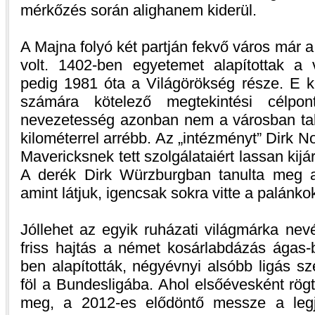
mérkőzés során alighanem kiderül.
A Majna folyó két partján fekvő város már a k
volt. 1402-ben egyetemet alapítottak a 
pedig 1981 óta a Világörökség része. E ké
számára kötelező megtekintési célpo
nevezetesség azonban nem a városban ta
kilométerrel arrébb. Az „intézményt” Dirk N
Mavericksnek tett szolgálataiért lassan kijá
A derék Dirk Würzburgban tanulta meg a
amint látjuk, igencsak sokra vitte a palánkok
Jóllehet az egyik ruházati világmárka nev
friss hajtás a német kosárlabdázás ágas-
ben alapították, négyévnyi alsóbb ligás sz
föl a Bundesligába. Ahol elsőévesként rög
meg, a 2012-es elődöntő messze a leg