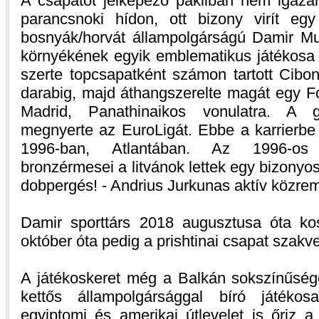
A csapatot jelképező pakliban nem igazá
parancsnoki hídon, ott bizony virít e
bosnyák/horvát állampolgárságú Damir Mu
környékének egyik emblematikus játékosa 
szerte topcsapatként számon tartott Cibo
darabig, majd áthangszerelte magát egy Fo
Madrid, Panathinaikos vonulatra. A 
megnyerte az EuroLigát. Ebbe a karrierbe 
1996-ban, Atlantában. Az 1996-os j
bronzérmesei a litvánok lettek egy bizonyos 
dobpergés! - Andrius Jurkunas aktív közre
Damir sporttárs 2018 augusztusa óta kos
október óta pedig a prishtinai csapat szakve
A játékoskeret még a Balkán sokszínűségéh
kettős állampolgársággal bíró játéko
egyiptomi és amerikai útlevelet is őriz 