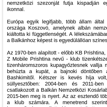
nemzetközi szezonját futja kispadján e
ikonnal.
Európa egyik legifjabb, több állam álta
országa Koszovó, amelynek albán nemze
kiáltotta ki függetlenségét. A lélekszámába
a Balkánhoz képest is egyedülállóan színes 
Az 1970-ben alapított - előbb KB Prishtina, 
Z Mobile Prishtina nevű - klub tizenkéts
tizenháromszoros kupagyőztesnek vallja
behúzta a kupát, a bajnoki döntőben a
Bashkimitől. Kétszer is kevés híja vol
süllyesztőben: 2004-ben és 2011-ben
csatlakozott a Balkán Nemzetközi Kosárla
2015-ben meg is nyert. Az az esztendő töb
a klub számára. A menetrend szerin