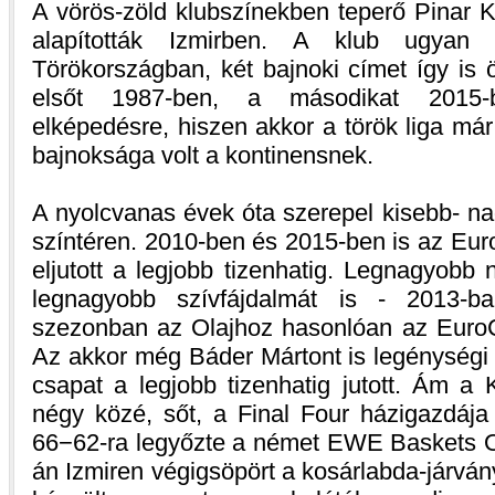
A vörös-zöld klubszínekben teperő Pinar 
alapították Izmirben. A klub ugyan
Törökországban, két bajnoki címet így is 
elsőt 1987-ben, a másodikat 2015-b
elképedésre, hiszen akkor a török liga má
bajnoksága volt a kontinensnek.
A nyolcvanas évek óta szerepel kisebb- na
színtéren. 2010-ben és 2015-ben is az Eur
eljutott a legjobb tizenhatig. Legnagyobb
legnagyobb szívfájdalmát is - 2013-b
szezonban az Olajhoz hasonlóan az EuroCh
Az akkor még Báder Mártont is legénységi
csapat a legjobb tizenhatig jutott. Ám a 
négy közé, sőt, a Final Four házigazdája 
66−62-ra legyőzte a német EWE Baskets Ol
án Izmiren végigsöpört a kosárlabda-járvány