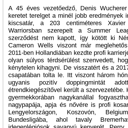
A 45 éves vezetőedző, Denis Wucherer 
keretet terelget a minél jobb eredmények 
kiscsatár, a 203 centiméteres Xavi
Warriorsban szerepelt a Summer Lea
szerződést nem kapott, így kötött ki N
Cameron Wells viszont már meglehetős e
2011-ben Hollandiában kezdte profi karrier
olyan súlyos térdsérülést szenvedett, hog
kénytelen kihagyni. De visszatért és a 20
csapatában tolta le. Itt viszont három hón
ugyanis pozitív doppingmintát ado
étrendkiegészítővel került a szervezetébe. 
gyermekkorában nagykanállal fogyasztha
nagypapája, apja és nővére is profi kosar
Lengyelországon, Koszovón, Belgiu
Bundesligába, ahol tavaly Bremerha
idegenlégiósok savanyú kenyerét. Perr