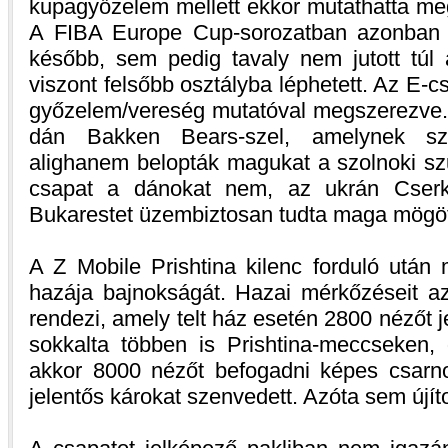
kupagyőzelem mellett ekkor mutathatta me
A FIBA Europe Cup-sorozatban azonban 
később, sem pedig tavaly nem jutott túl 
viszont felsőbb osztályba léphetett. Az E-c
győzelem/vereség mutatóval megszerezve.
dán Bakken Bears-szel, amelynek szu
alighanem belopták magukat a szolnoki sz
csapat a dánokat nem, az ukrán Cser
Bukarestet üzembiztosan tudta maga mögött
A Z Mobile Prishtina kilenc forduló után 
hazája bajnokságát. Hazai mérkőzéseit az
rendezi, amely telt ház esetén 2800 nézőt j
sokkalta többen is Prishtina-meccseken,
akkor 8000 nézőt befogadni képes csarno
jelentős károkat szenvedett. Azóta sem újítot