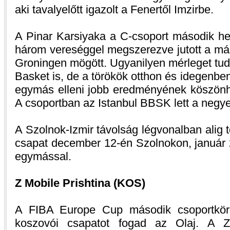
aki tavalyelőtt igazolt a Fenertől Imzirbe.
A Pinar Karsiyaka a C-csoport második h
három vereséggel megszerezve jutott a má
Groningen mögött. Ugyanilyen mérleget tudo
Basket is, de a törökök otthon és idegenben
egymás elleni jobb eredményének köszönh
A csoportban az Istanbul BBSK lett a negye
A Szolnok-Izmir távolság légvonalban alig t
csapat december 12-én Szolnokon, január 2
egymással.
Z Mobile Prishtina (KOS)
A FIBA Europe Cup második csoportköré
koszovói csapatot fogad az Olaj. A Z 