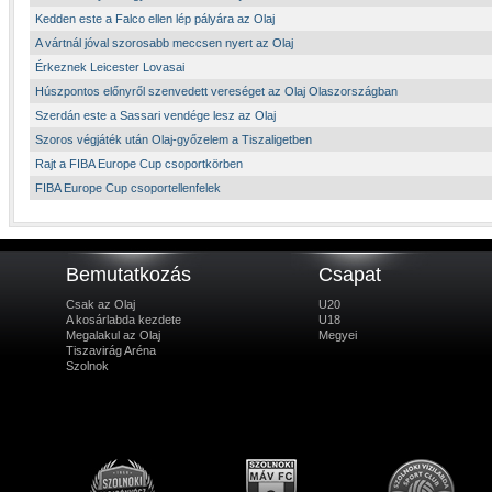
Kedden este a Falco ellen lép pályára az Olaj
A vártnál jóval szorosabb meccsen nyert az Olaj
Érkeznek Leicester Lovasai
Húszpontos előnyről szenvedett vereséget az Olaj Olaszországban
Szerdán este a Sassari vendége lesz az Olaj
Szoros végjáték után Olaj-győzelem a Tiszaligetben
Rajt a FIBA Europe Cup csoportkörben
FIBA Europe Cup csoportellenfelek
Bemutatkozás
Csapat
Csak az Olaj
U20
A kosárlabda kezdete
U18
Megalakul az Olaj
Megyei
Tiszavirág Aréna
Szolnok