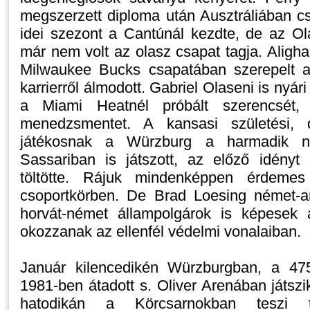
megszerzett diploma után Ausztráliában csa
idei szezont a Cantúnál kezdte, de az Ola
már nem volt az olasz csapat tagja. Alig
Milwaukee Bucks csapatában szerepelt a
karrierről álmodott. Gabriel Olaseni is nyár
a Miami Heatnél próbált szerencsé
menedzsmentet. A kansasi születési, 
játékosnak a Würzburg a harmadik n
Sassariban is játszott, az előző idény
töltötte. Rájuk mindenképpen érdemes
csoportkörben. De Brad Loesing német-a
horvát-német állampolgárok is képesek 
okozzanak az ellenfél védelmi vonalaiban.
Január kilencedikén Würzburgban, a 47
1981-ben átadott s. Oliver Arenában játszi
hatodikán a Körcsarnokban teszi ti