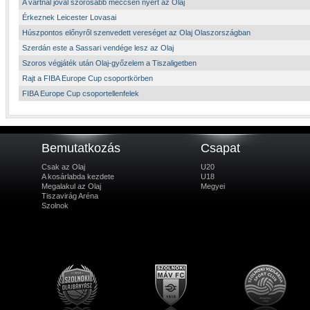
A vártnál jóval szorosabb meccsen nyert az Olaj
Érkeznek Leicester Lovasai
Húszpontos előnyről szenvedett vereséget az Olaj Olaszországban
Szerdán este a Sassari vendége lesz az Olaj
Szoros végjáték után Olaj-győzelem a Tiszaligetben
Rajt a FIBA Europe Cup csoportkörben
FIBA Europe Cup csoportellenfelek
Bemutatkozás
Csapat
Csak az Olaj
U20
A kosárlabda kezdete
U18
Megalakul az Olaj
Megyei
Tiszavirág Aréna
Szolnok