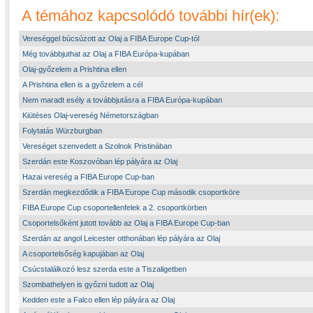
A témához kapcsolódó további hír(ek):
Vereséggel búcsúzott az Olaj a FIBA Europe Cup-tól
Még továbbjuthat az Olaj a FIBA Európa-kupában
Olaj-győzelem a Prishtina ellen
A Prishtina ellen is a győzelem a cél
Nem maradt esély a továbbjutásra a FIBA Európa-kupában
Kiütéses Olaj-vereség Németországban
Folytatás Würzburgban
Vereséget szenvedett a Szolnok Pristinában
Szerdán este Koszovóban lép pályára az Olaj
Hazai vereség a FIBA Europe Cup-ban
Szerdán megkezdődik a FIBA Europe Cup második csoportköre
FIBA Europe Cup csoportellenfelek a 2. csoportkörben
Csoportelsőként jutott tovább az Olaj a FIBA Europe Cup-ban
Szerdán az angol Leicester otthonában lép pályára az Olaj
A csoportelsőség kapujában az Olaj
Csúcstalálkozó lesz szerda este a Tiszaligetben
Szombathelyen is győzni tudott az Olaj
Kedden este a Falco ellen lép pályára az Olaj