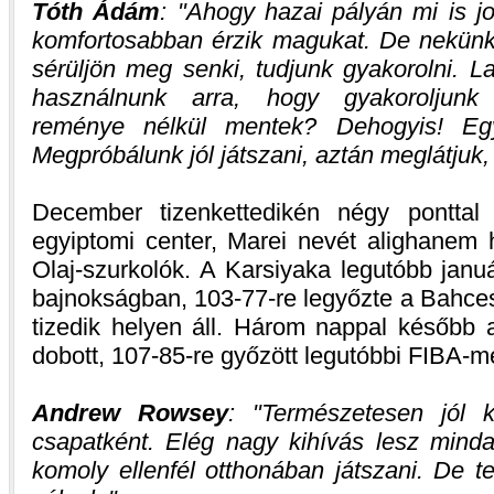
Tóth Ádám
:
Ahogy hazai pályán mi is jo
komfortosabban érzik magukat. De nekünk
sérüljön meg senki, tudjunk gyakorolni. Las
használnunk arra, hogy gyakoroljunk
reménye nélkül mentek? Dehogyis! Egy
Megpróbálunk jól játszani, aztán meglátjuk,
December tizenkettedikén négy ponttal
egyiptomi center, Marei nevét alighanem 
Olaj-szurkolók. A Karsiyaka legutóbb januá
bajnokságban, 103-77-re legyőzte a Bahces
tizedik helyen áll. Három nappal később a
dobott, 107-85-re győzött legutóbbi FIBA-
Andrew Rowsey
:
Természetesen jól k
csapatként. Elég nagy kihívás lesz mind
komoly ellenfél otthonában játszani. De 