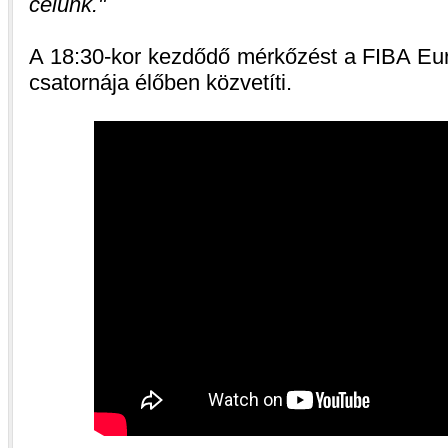
célunk.
A 18:30-kor kezdődő mérkőzést a FIBA Eu
csatornája élőben közvetíti.