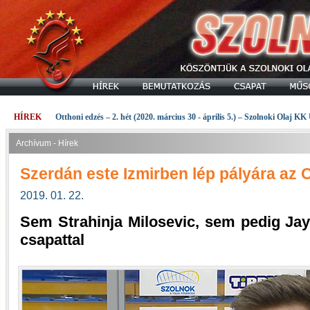
HÍREK
Otthoni edzés – 2. hét (2020. március 30 - április 5.) – Szolnoki Olaj KK
Archívum - Hírek
Szerdán este Izmirben lép pályára az O
2019. 01. 22.
Sem Strahinja Milosevic, sem pedig Jayl
csapattal