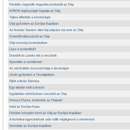
Parádés negyedik negyedet produkált az Olaj
A PAOK legénységét fogadja az Olaj
Talpra állították a közönséget
Olaj-győzelem az Európa Kupában
Az Avtodor Saratov ellen lép pályára ma este az Olaj
Greentől elbúcsúzott az Olaj
Olaj-vereség Isztambulban
Lesz-e isztamBuli?
Dowdell és Landry lett a vesztünk
Nyeretlen a veretlennel
Az edzőváltás összerázhatja a társaságot
Litván győzelem a Tiszaligetben
Eljött a litván Sárkány
Egy labdán múlt a bravúr
Egylabdás mérkőzésen veszített az Olaj
Hosszú Puska: drukkolok az Olajnak!
Indul az Európa Kupa
Október közepén kezd az Olaj az Európa Kupában
A technikai egyeztetések után válik véglegessé a menetrend
Sorsoltak az Európa Kupában