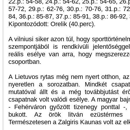
22.p.: 54-58, 24.p.: 54-62, 25.p.: 54-65, 26.p
57-72, 29.p.: 62-76, 30.p.: 70-76, 31.p.: 72
84, 36.p.: 85-87, 37.p.: 85-91, 38.p.: 86-92,
Kipontozódott: Orelik (40.perc).
A vilniusi siker azon túl, hogy sporttörténe
szempontjából is rendkívüli jelentőségg
reális esélye van arra, hogy megszerez
csoportban.
A Lietuvos rytas még nem nyert otthon, az
nyeretlen a sorozatban. Mindkét csapa
mutatóval állt és a még továbbjutást ér
csapatnak volt valódi esélye. A magyar ba
- Fehérváron győzött tizenegy ponttal -,
bukott. Az örök litván ezüstérmes 
Természetesen a Zalgiris Kaunas volt az el