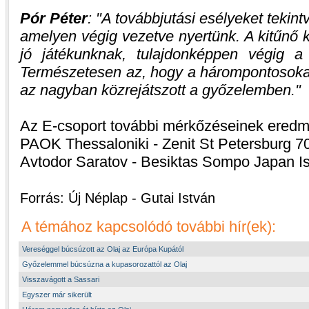
Pór Péter
:
A továbbjutási esélyeket tekint
amelyen végig vezetve nyertünk. A kitűnő 
jó játékunknak, tulajdonképpen végig a
Természetesen az, hogy a hárompontosokat
az nagyban közrejátszott a győzelemben.
Az E-csoport további mérkőzéseinek eredm
PAOK Thessaloniki - Zenit St Petersburg 7
Avtodor Saratov - Besiktas Sompo Japan Is
Forrás: Új Néplap - Gutai István
A témához kapcsolódó további hír(ek):
Vereséggel búcsúzott az Olaj az Európa Kupától
Győzelemmel búcsúzna a kupasorozattól az Olaj
Visszavágott a Sassari
Egyszer már sikerült