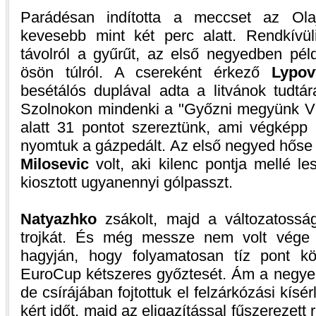
Parádésan indította a meccset az Olaj
kevesebb mint két perc alatt. Rendkívü
távolról a gyűrűt, az első negyedben pél
ösön túlról. A csereként érkező
Lypov
besétálós duplával adta a litvánok tudtá
Szolnokon mindenki a "Győzni megyünk Viln
alatt 31 pontot szereztünk, ami végképp a
nyomtuk a gázpedált. Az első negyed hőse
Milosevic
volt, aki kilenc pontja mellé le
kiosztott ugyanennyi gólpasszt.
Natyazhko
zsákolt, majd a változatosság
trojkát. És még messze nem volt vége
hagyján, hogy folyamatosan tíz pont kö
EuroCup kétszeres győztesét. Ám a negyed 
de csírájában fojtottuk el felzárkózási kísé
kért időt, majd az eligazítással fűszerezett 