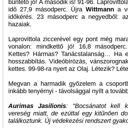
büntető jó! A második is! 91-96. Laprovittol
idő 27,9 másodperc. Újra
Wittmann
a vo
időkérés. 23 másodperc a negyedből: az
hazaiak.
Laprovittola ziccerével egy pont még mar
vonalon: mindkettő jó! 16,8 másodperc.
Kettes? Hármas? Tanácstalanság… Ha elő
hosszabbítás. Videóbírózás, vánszorogna
kettes. 99-98-ra nyert az Olaj. Létezik? Léte
Megvan a harmadik győzelem a csoportb
inkább tenyérnyi - távolsággal nyílt a tovább
Aurimas Jasilionis
:
Bocsánatot kell k
vereség miatt, de ezúttal egy kitűnően do
találkoztunk. Új védekezési rendszert gyako