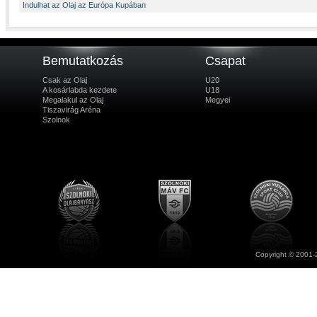
Indulhat az Olaj az Európa Kupában
Bemutatkozás
Csapat
Csak az Olaj
U20
A kosárlabda kezdete
U18
Megalakul az Olaj
Megyei
Tiszavirág Aréna
Szolnok
Copyright © 2001-2