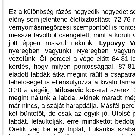
Ez a különbség rázós negyedik negyedet sejt
előny sem jelentene életbiztosítást. 72-76-
vérnyomásmegőrzési szempontból is fonto
messze távolból csengetett, mint a körúti
jött éppen rosszul nekünk.
Lypovyy V
nyeregben vagyunk! Nyeregben vagyun
vezetünk. Öt perccel a vége előtt 84-81 
kérdés, hogy milyen pontossággal. 87-8
eladott labdák átka megint ráült a csapatra
lehetőséget is ellensúlyozza a kiváló tám
3:30 a végéig,
Milosevic
kosarat szerez. 2
megint nálunk a labda. Akinek maradt még
már nincs, a száját harapdálja. Másfél perc
két büntetőt, de csak az egyik jó. Utolsó
labdát, lefaultolják, erre mindkettőt bed
Orelik vág be egy triplát, Lukaukis szab