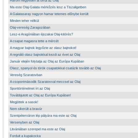
Három negyeden át bírta az Olaj
Ma este Olaj-Galata mérkőzés lesz a Tiszaligetben
A Galatasaray nagyon hamar tetemes előnybe került
Minden teher nélkül
Olaj-vereség Zaragozában
Lesz-e Aragóniában éjszakai Olaj-kitörés?
A csapat magasra tette a mércét
A magyar bajnok legyőzte az olasz bajnokot!
A regnáló olasz bajnokkal kezdi az évet az Olaj
Január elején folytatja az Olaj az Európa Kupában
Olasz, spanyol és török csapatokkal csatázik tovább az Olaj
Vereség Szaratovban
A csoportmásodik Szaratovval meccsel az Olaj
Sporttörténelmet írt az Olaj
Továbbjutott az Olaj az Európa Kupában!
Megjöttek a sasok!
Nem sikerült a bravúr
Szentpéterváron lép pályára ma este az Olaj
Versenyben az Olaj
Litvániában szerepel ma este az Olaj
Fordult a kupakocka