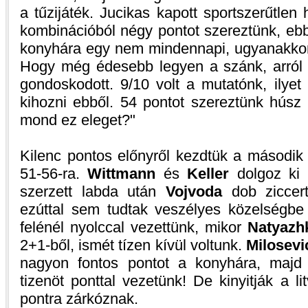
a tűzijáték. Jucikas kapott sportszerűtlen 
kombinációból négy pontot szereztünk, eb
konyhára egy nem mindennapi, ugyanakkor r
Hogy még édesebb legyen a szánk, arró
gondoskodott. 9/10 volt a mutatónk, ilye
kihozni ebből. 54 pontot szereztünk húsz 
mond ez eleget?"
Kilenc pontos előnyről kezdtük a második f
51-56-ra.
Wittmann
és
Keller
dolgoz ki 
szerzett labda után
Vojvoda
dob ziccert.
ezúttal sem tudtak veszélyes közelségbe
felénél nyolccal vezettünk, mikor
Natyazh
2+1-ből, ismét tízen kívül voltunk.
Milosevi
nagyon fontos pontot a konyhára, maj
tizenöt ponttal vezetünk! De kinyitják a li
pontra zárkóznak.