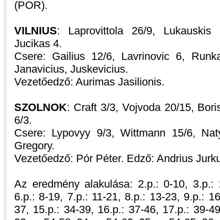
(POR).
VILNIUS
: Laprovittola 26/9, Lukauskis 
Jucikas 4.
Csere: Gailius 12/6, Lavrinovic 6, Runk
Janavicius, Juskevicius.
Vezetőedző: Aurimas Jasilionis.
SZOLNOK
: Craft 3/3, Vojvoda 20/15, Bori
6/3.
Csere: Lypovyy 9/3, Wittmann 15/6, Nat
Gregory.
Vezetőedző: Pór Péter. Edző: Andrius Jurk
Az eredmény alakulása: 2.p.: 0-10, 3.p.: 2
6.p.: 8-19, 7.p.: 11-21, 8.p.: 13-23, 9.p.: 1
37, 15.p.: 34-39, 16.p.: 37-46, 17.p.: 39-49