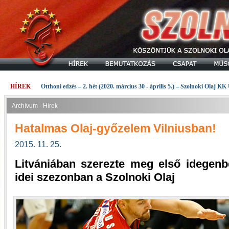
HÍREK
Otthoni edzés – 2. hét (2020. március 30 - április 5.) – Szolnoki Olaj KK
Archívum - Hírek
Hatalmas Olaj-győzelem Vilniusban!
2015. 11. 25.
Litvániában szerezte meg első idegenb
idei szezonban a Szolnoki Olaj