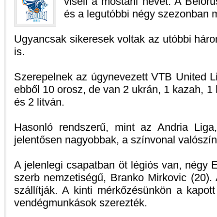
viseli a mostani nevét. A Belor
és a legutóbbi négy szezonban 
Ugyancsak sikeresek voltak az utóbbi hár
is.
Szerepelnek az úgynevezett VTB United Lig
ebből 10 orosz, de van 2 ukrán, 1 kazah, 1 l
és 2 litván.
Hasonló rendszerű, mint az Andria Liga
jelentősen nagyobbak, a színvonal valószínű
A jelenlegi csapatban öt légiós van, négy 
szerb nemzetiségű, Branko Mirkovic (20).
szállítják. A kinti mérkőzésünkön a kapot
vendégmunkások szerezték.