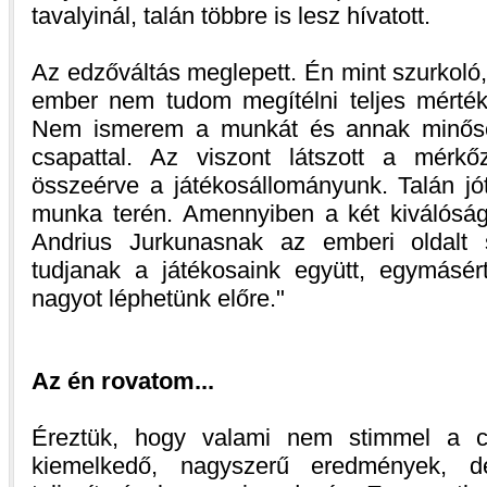
tavalyinál, talán többre is lesz hívatott.
Az edzőváltás meglepett. Én mint szurkoló,
ember nem tudom megítélni teljes mérték
Nem ismerem a munkát és annak minőség
csapattal. Az viszont látszott a mérk
összeérve a játékosállományunk. Talán jót
munka terén. Amennyiben a két kiválósá
Andrius Jurkunasnak az emberi oldalt s
tudjanak a játékosaink együtt, egymásért
nagyot léphetünk előre.
Az én rovatom...
Éreztük, hogy valami nem stimmel a cs
kiemelkedő, nagyszerű eredmények, d