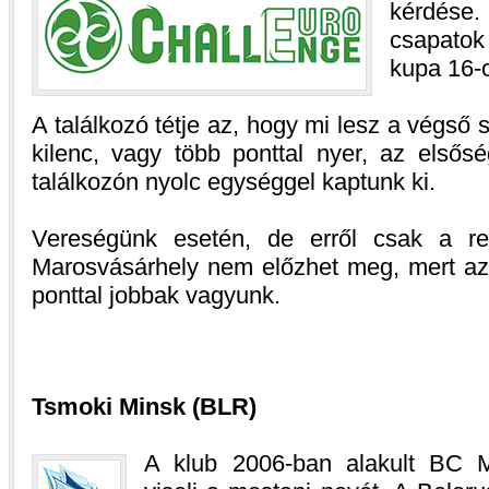
kérdése
csapatok
kupa 16-
A találkozó tétje az, hogy mi lesz a végső
kilenc, vagy több ponttal nyer, az elsőség
találkozón nyolc egységgel kaptunk ki.
Vereségünk esetén, de erről csak a re
Marosvásárhely nem előzhet meg, mert az
ponttal jobbak vagyunk.
Tsmoki Minsk (BLR)
A klub 2006-ban alakult BC M