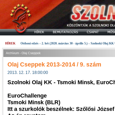
HÍREK
Otthoni edzés – 2. hét (2020. március 30 - április 5.) – Szolnoki Olaj KK
Archívum - Olaj Cseppek
Olaj Cseppek 2013-2014 / 9. szám
2013. 12. 17. 18:00:00
Szolnoki Olaj KK - Tsmoki Minsk, EuroC
EuroChallenge
Tsmoki Minsk (BLR)
Itt a szurkolók beszélnek: Szőlősi József