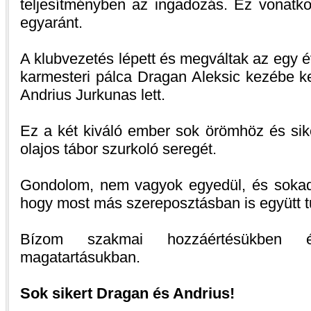
teljesítményben az ingadozás. Ez vonatko
egyaránt.
A klubvezetés lépett és megváltak az egy 
karmesteri pálca Dragan Aleksic kezébe ke
Andrius Jurkunas lett.
Ez a két kiváló ember sok örömhöz és sik
olajos tábor szurkoló seregét.
Gondolom, nem vagyok egyedül, és sokad
hogy most más szereposztásban is együtt t
Bízom szakmai hozzáértésükben 
magatartásukban.
Sok sikert Dragan és Andrius!