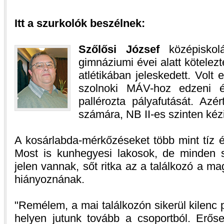
Itt a szurkolók beszélnek:
Szőlősi József
középiskol
gimnáziumi évei alatt kötelezt
atlétikában jeleskedett. Volt 
szolnoki MÁV-hoz edzeni é
pallérozta pályafutását. Az
számára, NB II-es szinten kézi
A kosárlabda-mérkőzéseket több mint tíz é
Most is kunhegyesi lakosok, de minden 
jelen vannak, sőt ritka az a találkozó a 
hiányoznának.
Remélem, a mai találkozón sikerül kilenc p
helyen jutunk tovább a csoportból. Erő