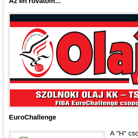
Az én rovatom...
EuroChallenge
A
H
cso