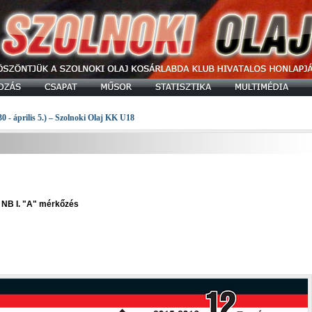
30 - április 5.) – Szolnoki Olaj KK U18
 NB I. "A" mérkőzés