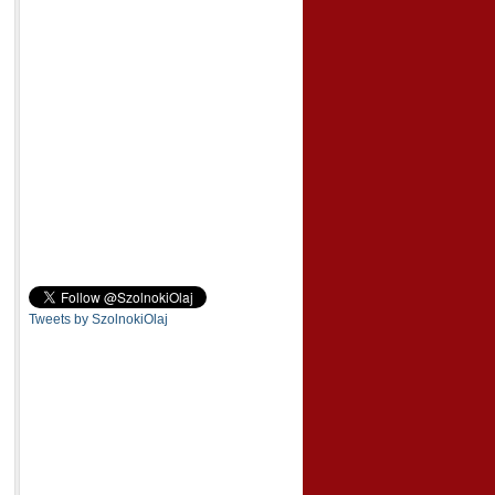
Tweets by SzolnokiOlaj