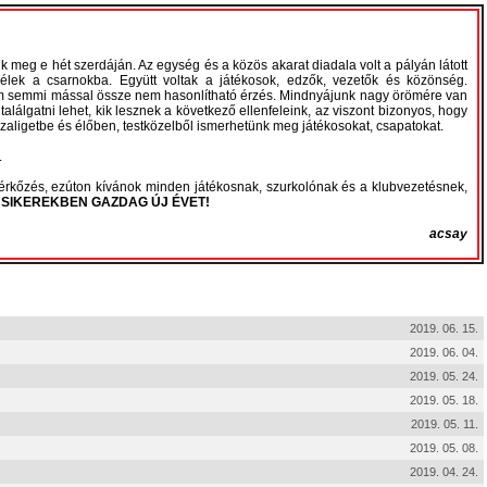
nk meg e hét szerdáján. Az egység és a közös akarat diadala volt a pályán látott
lélek a csarnokba. Együtt voltak a játékosok, edzők, vezetők és közönség.
lom semmi mással össze nem hasonlítható érzés. Mindnyájunk nagy örömére van
lálgatni lehet, kik lesznek a következő ellenfeleink, az viszont bizonyos, hogy
szaligetbe és élőben, testközelből ismerhetünk meg játékosokat, csapatokat.
.
érkőzés, ezúton kívánok minden játékosnak, szurkolónak és a klubvezetésnek,
SIKEREKBEN GAZDAG ÚJ ÉVET!
acsay
2019. 06. 15.
2019. 06. 04.
2019. 05. 24.
2019. 05. 18.
2019. 05. 11.
2019. 05. 08.
2019. 04. 24.