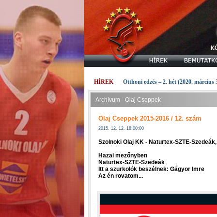
HÍREK
Otthoni edzés – 2. hét (2020. március 
Archívum - Olaj Cseppek
Olaj Cseppek 2015-2016 / 12. szám
2015. 12. 12. 18:00:00
Szolnoki Olaj KK - Naturtex-SZTE-Szedeák,
Hazai mezőnyben
Naturtex-SZTE-Szedeák
Itt a szurkolók beszélnek: Gágyor Imre
Az én rovatom...