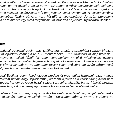
sapatok ellen is tisztes eredményt értünk el. Kaposváron a kilencedik fordulóban
ttunk, de ezt követően hazai pályán, Szegeden a Pécsi alakulat jelentős előnnyel
tűzésünk, hogy a legjobb nyolc közé kerüljünk, mint tavaly, de ez nem ígérkezik
ert a mostani mezőny talán erősebb, mint az elmúlt szezonban. A mai találkozón a
reményében lépünk pályára, nem készülünk meglepetésre, de azért szeretnénk
a hazaiakat és egy kicsit megcincálni az oroszlán bajuszát
- nyilatkozta Bonifert
mre
abdával egyetemi éveim alatt találkoztam, amatőr újságíróként sokszor írhattam
st az egyetemi csapat, a MEAFC mérkőzéseiről. 1996 tavaszán az alapszakasz 8.
égzett az akkori "Olaj" és nagy meglepetésre az első mérkőzésen nyertek
en az abban az időben legerősebb csapat, a Honvéd ellen. A hazai első meccsre
i kíváncsiságból és ott ragadtam (akkor ismét győztünk, de aztán három zakó
tt). Azóta majd minden hazai meccsen kint vagyok.
rdai Besiktas elleni feledhetetlen produkciót meg tudjuk ismételni, azaz magas
félelem nélkül, nagy fegyelemmel, alázattal a játék és a csapat iránt, akkor nem
zeged, hanem egyetlen hazai csapat sem lehet akadály. Ha az irányító poszton
 erősíteni, akkor egy-egy győzelem a következő körben is elérhető lehet.
ellen azt várom még, hogy a máskor kevesebb játéklehetőséghez jutó játékosok -
 között és nem a mérkőzés végén - hosszabb időre a pályára kerülnek és