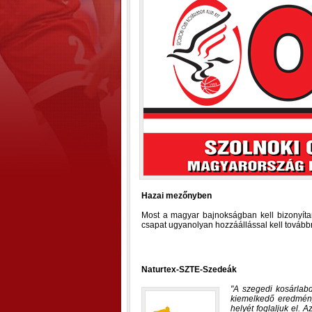
Hazai mezőnyben
Most a magyar bajnokságban kell bizonyítan
csapat ugyanolyan hozzáállással kell továbbr
Naturtex-SZTE-Szedeák
A szegedi kosárlab
kiemelkedő eredmény
helyét foglaljuk el. 