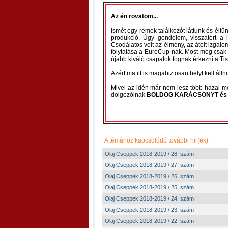
Az én rovatom...
Ismét egy remek találkozót láttunk és éltü
produkció. Úgy gondolom, visszatért a 
Csodálatos volt az élmény, az átélt izga
folytatása a EuroCup-nak. Most még csak ta
újabb kiváló csapatok fognak érkezni a Ti
Azért ma itt is magabiztosan helyt kell állni
Mivel az idén már nem lesz több hazai m
dolgozóinak
BOLDOG KARÁCSONYT és 
A témához kapcsolódó további hír(ek):
Olaj Cseppek 2018-2019 / 28. szám
Olaj Cseppek 2018-2019 / 27. szám
Olaj Cseppek 2018-2019 / 26. szám
Olaj Cseppek 2018-2019 / 25. szám
Olaj Cseppek 2018-2019 / 24. szám
Olaj Cseppek 2018-2019 / 23. szám
Olaj Cseppek 2018-2019 / 22. szám