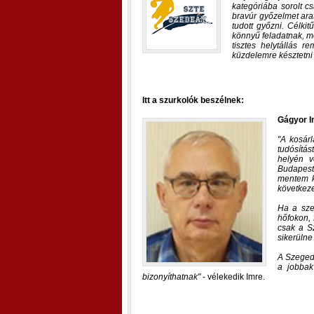
kategóriába sorolt c
bravúr győzelmet ara
tudott győzni. Célki
könnyű feladatnak, m
tisztes helytállás 
küzdelemre késztetni 
Itt a szurkolók beszélnek:
Gágyor I
A kosárl
tudósítá
helyén v
Budapest
mentem k
következe
Ha a sze
hőfokon, 
csak a S
sikerülne
A Szeged 
a jobbak
bizonyíthatnak
- vélekedik Imre.