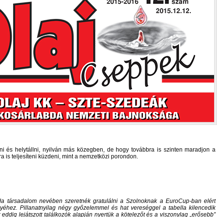
i és helytállni, nyilván más közegben, de hogy továbbra is szinten maradjon a
a is teljesíteni küzdeni, mint a nemzetközi porondon.
da társadalom nevében szeretnék gratulálni a Szolnoknak a EuroCup-ban elért
éhez. Pillanatnyilag négy győzelemmel és hat vereséggel a tabella kilencedik
Az eddig lejátszott találkozók alapján nyertük a kötelezőt és a viszonylag „erősebb”