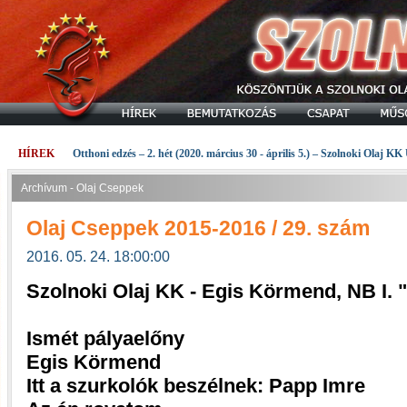
HÍREK
Otthoni edzés – 2. hét (2020. március 30 - április 5.) – Szolnoki Olaj KK
Archívum - Olaj Cseppek
Olaj Cseppek 2015-2016 / 29. szám
2016. 05. 24. 18:00:00
Szolnoki Olaj KK - Egis Körmend, NB I.
Ismét pályaelőny
Egis Körmend
Itt a szurkolók beszélnek: Papp Imre