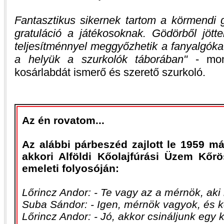
Fantasztikus sikernek tartom a körmendi g
gratuláció a játékosoknak. Gödörből jött
teljesítménnyel meggyőzhetik a fanyalgókat,
a helyük a szurkolók táborában
- mond
kosárlabdát ismerő és szerető szurkoló.
Az én rovatom...
Az alábbi párbeszéd zajlott le 1959 m
akkori Alföldi Kőolajfúrási Üzem Kőrö
emeleti folyosóján:
Lőrincz Andor: - Te vagy az a mérnök, aki
Suba Sándor: - Igen, mérnök vagyok, és 
Lőrincz Andor: - Jó, akkor csináljunk egy 