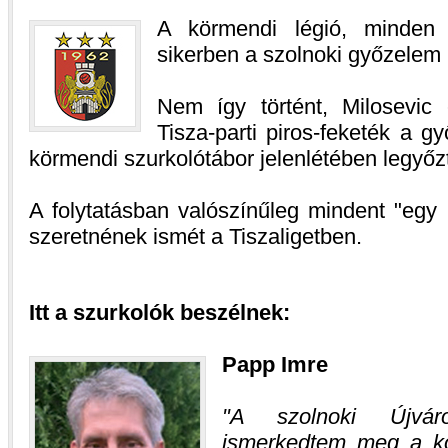
A körmendi légió, minden 
sikerben a szolnoki győzelem 
Nem így történt, Milosevic
Tisza-parti piros-feketék a 
körmendi szurkolótábor jelenlétében legyőz
A folytatásban valószínűleg mindent "egy 
szeretnének ismét a Tiszaligetben.
Itt a szurkolók beszélnek:
Papp Imre
A szolnoki Újváro
ismerkedtem meg a ko