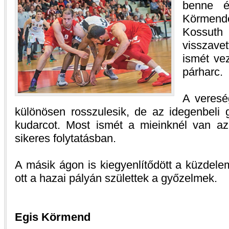
benne é
Körmend
Kossut
visszavet
ismét vez
párharc.
A veresé
különösen rosszulesik, de az idegenbeli 
kudarcot. Most ismét a mieinknél van a
sikeres folytatásban.
A másik ágon is kiegyenlítődött a küzdele
ott a hazai pályán születtek a győzelmek.
Egis Körmend