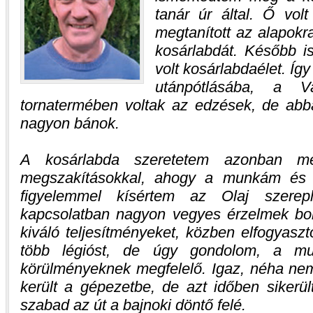
tanár úr által. Ő vol
megtanított az alapokr
kosárlabdát. Később is
volt kosárlabdaélet. Íg
utánpótlásába, a V
tornatermében voltak az edzések, de ab
nagyon bánok.
A kosárlabda szeretetem azonban me
megszakításokkal, ahogy a munkám és a
figyelemmel kísértem az Olaj szerep
kapcsolatban nagyon vegyes érzelmek bo
kiváló teljesítményeket, közben elfogyaszt
több légióst, de úgy gondolom, a mut
körülményeknek megfelelő. Igaz, néha ne
került a gépezetbe, de azt időben sikerült
szabad az út a bajnoki döntő felé.