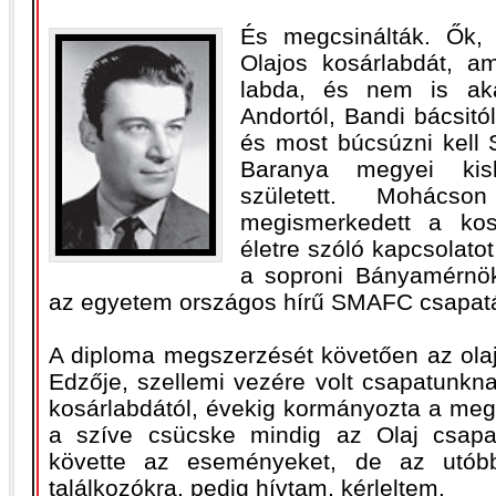
És megcsinálták. Ők, 
Olajos kosárlabdát, a
labda, és nem is aká
Andortól, Bandi bácsit
és most búcsúzni kell 
Baranya megyei kis
született. Mohácso
megismerkedett a kos
életre szóló kapcsolatot
a soproni Bányamérnök
az egyetem országos hírű SMAFC csapatáb
A diploma megszerzését követően az olajip
Edzője, szellemi vezére volt csapatunkn
kosárlabdától, évekig kormányozta a meg
a szíve csücske mindig az Olaj csapat
követte az eseményeket, de az utób
találkozókra, pedig hívtam, kérleltem.