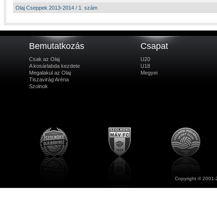
Olaj Cseppek 2013-2014 / 1. szám
Bemutatkozás
Csapat
Csak az Olaj
U20
A kosárlabda kezdete
U18
Megalakul az Olaj
Megyei
Tiszavirág Aréna
Szolnok
Copyright © 2001-2