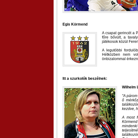
Egis Körmend
A csapat gerincét a P
főre bővült, a taval
játékosok közül Fere
A legutóbbi fordul
Hétközben nem vol
önbizalommal érkezne
Itt a szurkolók beszélnek:
Wilhelm 
A párom 
ő mérkőz
találkozó
kezdve, h
A most f
Körmend 
mindenki
teljesít
találkozó