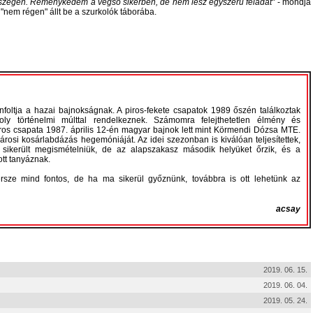
szegen. Reménykedem a végső sikerben, de nem lesz egyszerű feladat
- mondja
i "nem régen" állt be a szurkolók táborába.
ínfoltja a hazai bajnokságnak. A piros-fekete csapatok 1989 őszén találkoztak
y történelmi múlttal rendelkeznek. Számomra felejthetetlen élmény és
áros csapata 1987. április 12-én magyar bajnok lett mint Körmendi Dózsa MTE.
árosi kosárlabdázás hegemóniáját. Az idei szezonban is kiválóan teljesítettek,
ikerült megismételniük, de az alapszakasz második helyüket őrzik, és a
ott tanyáznak.
ersze mind fontos, de ha ma sikerül győznünk, továbbra is ott lehetünk az
acsay
2019. 06. 15.
2019. 06. 04.
2019. 05. 24.