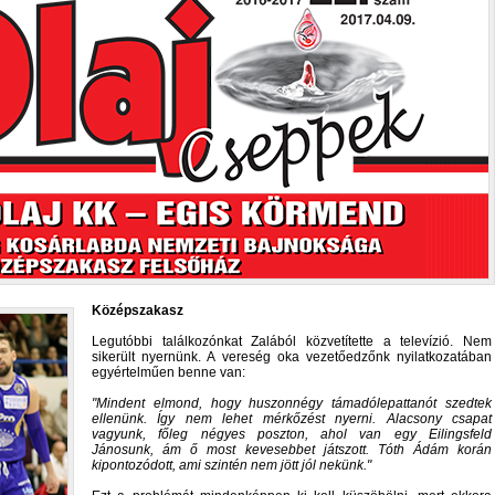
Középszakasz
Legutóbbi találkozónkat Zalából közvetítette a televízió. Nem
sikerült nyernünk. A vereség oka vezetőedzőnk nyilatkozatában
egyértelműen benne van:
Mindent elmond, hogy huszonnégy támadólepattanót szedtek
ellenünk. Így nem lehet mérkőzést nyerni. Alacsony csapat
vagyunk, főleg négyes poszton, ahol van egy Eilingsfeld
Jánosunk, ám ő most kevesebbet játszott. Tóth Ádám korán
kipontozódott, ami szintén nem jött jól nekünk.