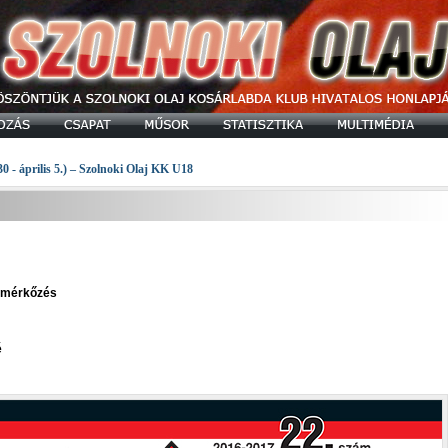
30 - április 5.) – Szolnoki Olaj KK U18
" mérkőzés
é