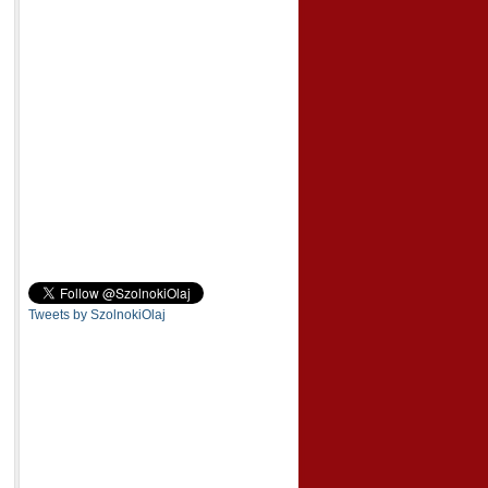
Tweets by SzolnokiOlaj