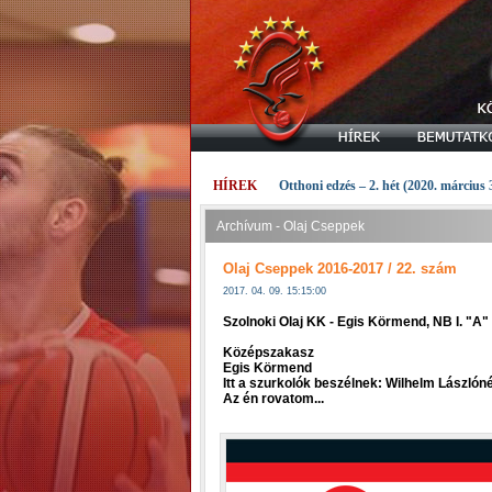
HÍREK
Otthoni edzés – 2. hét (2020. március 
Archívum - Olaj Cseppek
Olaj Cseppek 2016-2017 / 22. szám
2017. 04. 09. 15:15:00
Szolnoki Olaj KK - Egis Körmend, NB I. "A
Középszakasz
Egis Körmend
Itt a szurkolók beszélnek: Wilhelm Lászlón
Az én rovatom...