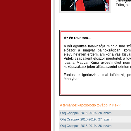
Zalaeger
Erika, ak
Az én rovatom...
A két együttes találkozója mindig üde sz
először a magyar bajnokságban, komol
elévülhetetlen érdem, amikor a vasi kisv
Vidéki csapatként először megtörték a főv
igaz a Magyar Kupa győzelmüket nem s
középszakasz jelen állása szerint szintén 
Fontosnak ígérkezik a mai találkozó, p
élbolyban.
A témához kapcsolódó további hír(ek):
Olaj Cseppek 2018-2019 / 28. szám
Olaj Cseppek 2018-2019 / 27. szám
Olaj Cseppek 2018-2019 / 26. szám