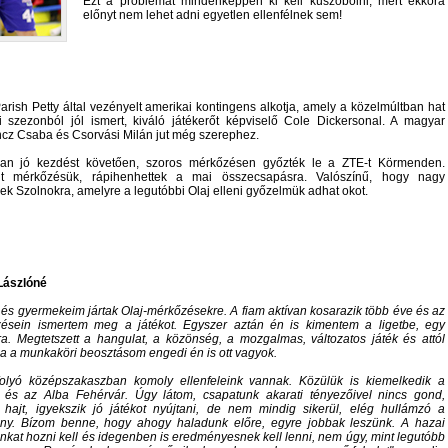
Ezt a problémát mindenképpen ki kell küszöbölni, mert ekkora
előnyt nem lehet adni egyetlen ellenfélnek sem!
arish Petty által vezényelt amerikai kontingens alkotja, amely a közelmúltban hat
yi szezonból jól ismert, kiváló játékerőt képviselő Cole Dickersonal. A magyar
ncz Csaba és Csorvási Milán jut még szerephez.
óban jó kezdést követően, szoros mérkőzésen győzték le a ZTE-t Körmenden.
t mérkőzésük, rápihenhettek a mai összecsapásra. Valószínű, hogy nagy
k Szolnokra, amelyre a legutóbbi Olaj elleni győzelmük adhat okot.
Lászlóné
és gyermekeim jártak Olaj-mérkőzésekre. A fiam aktívan kosarazik több éve és az
ésein ismertem meg a játékot. Egyszer aztán én is kimentem a ligetbe, egy
ra. Megtetszett a hangulat, a közönség, a mozgalmas, változatos játék és attól
a a munkaköri beosztásom engedi én is ott vagyok.
olyó középszakaszban komoly ellenfeleink vannak. Közülük is kiemelkedik a
és az Alba Fehérvár. Úgy látom, csapatunk akarati tényezőivel nincs gond,
 hajt, igyekszik jó játékot nyújtani, de nem mindig sikerül, elég hullámzó a
mény. Bízom benne, hogy ahogy haladunk előre, egyre jobbak leszünk. A hazai
inkat hozni kell és idegenben is eredményesnek kell lenni, nem úgy, mint legutóbb