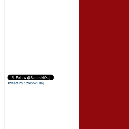
Tweets by SzolnokiOlaj