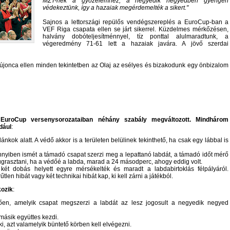
MZT-nek a győzelemhez, a negyedik negyedben gyengén
védekeztünk, így a hazaiak megérdemelték a sikert.
Sajnos a lettországi repülős vendégszereplés a EuroCup-ban a
VEF Riga csapata ellen se járt sikerrel. Küzdelmes mérkőzésen,
halvány dobóteljesítménnyel, tíz ponttal alulmaradtunk, a
végeredmény 71-61 lett a hazaiak javára. A jövő szerdai
r újonca ellen minden tekintetben az Olaj az esélyes és bizakodunk egy önbizalom
EuroCup versenysorozataiban néhány szabály megváltozott. Mindhárom
dául
:
kok alatt. A védő akkor is a területen belülinek tekinthető, ha csak egy lábbal is
nnyiben ismét a támadó csapat szerzi meg a lepattanó labdát, a támadó időt mérő
ugrasztani, ha a védőé a labda, marad a 24 másodperc, ahogy eddig volt.
 két dobás helyett egyre mérsékelték és maradt a labdabirtoklás félpályáról.
len hibát vagy két technikai hibát kap, ki kell zárni a játékból.
kozik
:
tően, amelyik csapat megszerzi a labdát az lesz jogosult a negyedik negyed
másik együttes kezdi.
i, azt valamelyik büntető körben kell elvégezni.