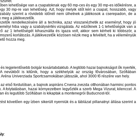
szünet.
időben lehetősége van a csapatoknak egy 60 mp-ces és egy 30 mp-es időkérésre, a
gy 30 mp-re van lehetőség. Azt, hogy melyik időt kéri a csapat, hosszabb, vagy
szabály szerint a rövidebb időnél nem ülhetnek a játékosok a cserepadon, de a
k meg a játékvezetők.
ezetők rendelkezésére áll a technika, azaz visszanézhetik az eseményt, hogy jó
személyi hiba vagy a szabálysértés vizsgálata. Az edzőknek 1-1 lehetőségük van a
ő az 1 lehetőségét kihasználta és igaza volt, akkor sem kérheti ki többször, a
mszerű korlátozás. A játékvezetők közösen nézik meg a felvételt, ha a véleményük
ezető hozza meg.
s legjelentősebb bolgár kosárlabdaklub. A legtöbb hazai bajnokságot ők nyerték,
A nevükből is kitűnik, hogy a székhelyük az ország fővárosában, Szófiában
 Aréna Univerziada Sportcsarnokában játsszák, ahol 3000 fő részére van hely.
i, az első fordulóban, a bajnok aspiráns Crvena zvezda otthonában harminc pontos
 A folytatásban, hazai környezetben legyőzték a szerb Mega Vizurat, kilenccel. A
an és legutóbb Szófiában is kikaptak a montenegrói Buducnost-tól.
st követően egy ízben sikerült nyerniük és a táblázat pillanatnyi állása szerint a
ály
: