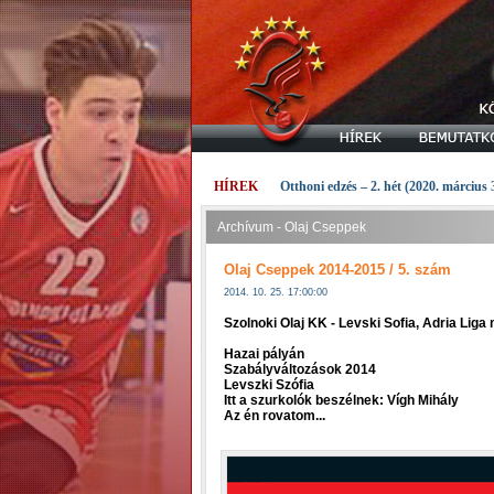
HÍREK
Otthoni edzés – 2. hét (2020. március 
Archívum - Olaj Cseppek
Olaj Cseppek 2014-2015 / 5. szám
2014. 10. 25. 17:00:00
Szolnoki Olaj KK - Levski Sofia, Adria Lig
Hazai pályán
Szabályváltozások 2014
Levszki Szófia
Itt a szurkolók beszélnek: Vígh Mihály
Az én rovatom...