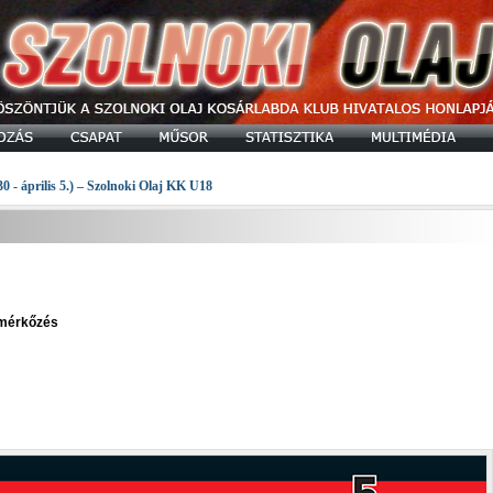
30 - április 5.) – Szolnoki Olaj KK U18
a mérkőzés