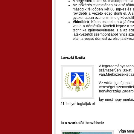
A negyedek között 90 másodperces a 
Az időkérés tekintetében az első fél
második félidőben két 60 mp-es és e
rövidebb a vezető edző dönti el. A 
gyakorlatban ezt nem mindig követeli
Videóbíró
: Kétes esetekben a játékv
volt-e a döntésük. Kivételt képez a 
technika igénybevételére. Ha az edz
játékvezetők szempontjából nincs szá
eltér, a végső döntést az első játékv
Levszki Szófia
A legeredményesebb é
számszerűen 33-at. 
van.Mérkőzéseiket az
Az Adria-liga újonca
vereséget szenvedtek.
horvátországi Zadarb
Így most négy mérkőzé
11. helyet foglalják el.
Itt a szurkolók beszélnek:
Vígh Mih