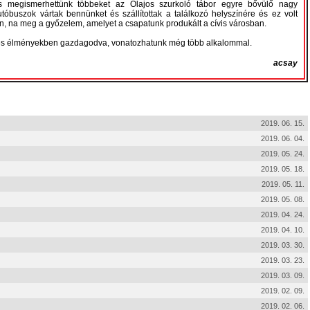
 és megismerhettünk többeket az Olajos szurkoló tábor egyre bővülő nagy
utóbuszok vártak bennünket és szállítottak a találkozó helyszínére és ez volt
ában, na meg a győzelem, amelyet a csapatunk produkált a cívis városban.
 és élményekben gazdagodva, vonatozhatunk még több alkalommal.
acsay
2019. 06. 15.
2019. 06. 04.
2019. 05. 24.
2019. 05. 18.
2019. 05. 11.
2019. 05. 08.
2019. 04. 24.
2019. 04. 10.
2019. 03. 30.
2019. 03. 23.
2019. 03. 09.
2019. 02. 09.
2019. 02. 06.