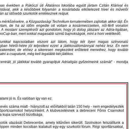
as években a Rákóczi úti Általános Iskolába együtt jártam Czitán Klárival és
istával, akik a későbbiek folyamán a kosárlabda elkötelezett hívei és művelői
alán az idősebb szurkolók emlékeznek reájuk.
a mérkőzésekre, a Közgazdasági Technikum tornatermében zajlottak akkor tájt. Én
ztam, de ha az időm engedte ott voltam a kosármeccseken, női-férfi vonalon
 A mostani szereplésről azt gondolom, hogy jó dolog játszani az Adria-ligában,
oCup-ban, mert sokkal magasabb szintű bajnokságok, mint a honi vetélkedő.
unkkal kapcsolatban viszont azt látom, hogy két ilyen magas színvonalú
ban hétről-hétre jól teljesíteni ezzel a játékosállománnyal nehéz lesz. Én nem
zakember, de ehhez a sikeresen megkezdett erőltetett menethez, hogy tovább
ytatni a csapatunk, még kell legalább két játékos.
trált, jó játékkal tovább gyarapítjuk Adrialigás győzelmeink számát
- mondja
ami jó is. És valóban így van ez.
kevés száma miatt - hiányzott az előírtakból talán 150 hely - nem engedélyezték
Sportcsarnokot helyszínként. A klubvezetésnek a debreceni Főnix Csarnokot
t a kupa szervező bizottsága.
olók utazását Debrecenbe, amely kitűnően sikerült. Szolnokon felszálltunk a
éppen minden kocsiban kialakult egy-egy szurkolói fórum. Régi sporttársakkal,