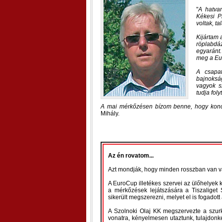
A hatvan
Kékesi P
voltak, t
Kijártam 
röplabdá
egyaránt.
meg a Eur
A csapat
bajnokság
vagyok s
tudja fol
A mai mérkőzésen bízom benne, hogy koncen
Mihály.
Az én rovatom...
Azt mondják, hogy minden rosszban van val
A EuroCup illetékes szervei az ülőhelyek 
a mérkőzések lejátszására a Tiszaliget 
sikerült megszerezni, melyet el is fogadot
A Szolnoki Olaj KK megszervezte a szurk
vonatra, kényelmesen utaztunk, tulajdonk