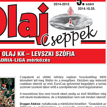
Csapatunk az utóbbi néhány napban hozzávetőleg 4800
kilométert tett meg földön és a levegőben. Eközben egy kiélezett
csatában sikerült az első EuroCup győzelmet begyűjteni a turista
szolnoki szurkoló tábor előtt a szentpétervári Zenit legyőzésével.
A macedóniai túra nem hozott sikert, pedig az első félidőben még
volt okunk bizakodásra, de a folytatásban nem sok minden sikerült.
Dragan Aleksic
nyilatkozata a mérkőzést követően:
Gratulálok az