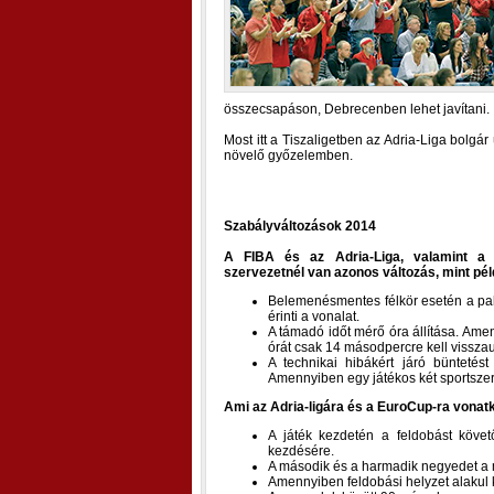
összecsapáson, Debrecenben lehet javítani.
Most itt a Tiszaligetben az Adria-Liga bolgá
növelő győzelemben.
Szabályváltozások 2014
A FIBA és az Adria-Liga, valamint a 
szervezetnél van azonos változás, mint pél
Belemenésmentes félkör esetén a palán
érinti a vonalat.
A támadó időt mérő óra állítása. Ame
órát csak 14 másodpercre kell vissza
A technikai hibákért járó büntetést
Amennyiben egy játékos két sportszerűt
Ami az Adria-ligára és a EuroCup-ra vonat
A játék kezdetén a feldobást köve
kezdésére.
A második és a harmadik negyedet a 
Amennyiben feldobási helyzet alakul k