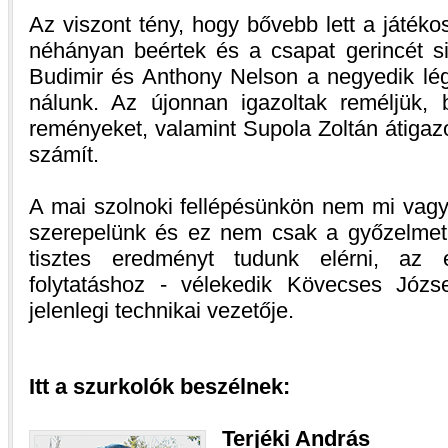
Az viszont tény, hogy bővebb lett a játékos
néhányan beértek és a csapat gerincét si
Budimir és Anthony Nelson a negyedik lé
nálunk. Az újonnan igazoltak reméljük, b
reményeket, valamint Supola Zoltán átigazo
számít.
A mai szolnoki fellépésünkön nem mi vagy
szerepelünk és ez nem csak a győzelmet 
tisztes eredményt tudunk elérni, az 
folytatáshoz - vélekedik Kövecses Józs
jelenlegi technikai vezetője.
Itt a szurkolók beszélnek:
Terjéki András