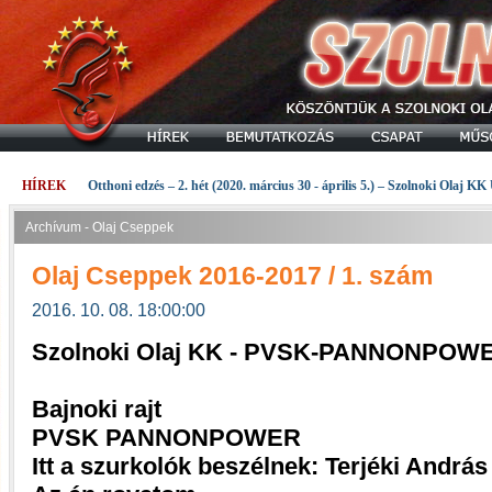
HÍREK
Otthoni edzés – 2. hét (2020. március 30 - április 5.) – Szolnoki Olaj KK
Archívum - Olaj Cseppek
Olaj Cseppek 2016-2017 / 1. szám
2016. 10. 08. 18:00:00
Szolnoki Olaj KK - PVSK-PANNONPOWER
Bajnoki rajt
PVSK PANNONPOWER
Itt a szurkolók beszélnek: Terjéki András