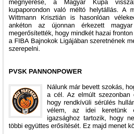
megnyerése, a Magyar Kupa vissza
kupaporondon való méltó helytállás. A 
Wittmann Krisztián is hasonlóan véleked
ankéton az újonnan érkezett magyar
megerősítették, hogy mindkét hazai fronton
a FIBA Bajnokok Ligájában szeretnének me
szerepelni.
PVSK PANNONPOWER
Nálunk már bevett szokás, ho
a cél. Az elmúlt szezonban e
hogy rendkívüli sérülés hull
vélem, az idei keretünk 
igazsághoz tartozik, hogy 
többi együttes erősítését. Ez majd menet kö