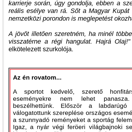
karrierje során, úgy gondolja, ebben a sz
reális esélye van rá. Sőt a Magyar Kupát 
nemzetközi porondon is meglepetést okozha
A jövőt illetően szeretném, ha minél töb
visszatérne a régi hangulat. Hajrá Olaj!
elkötelezett szurkolója.
Az én rovatom...
A sportot kedvelő, szerető honfitá
eseményekre nem lehet panasza.
beszélhettünk. Először a labdarúg
válogatottunk szereplése országos esemén
a szunnyadó reményeket a sportág felem
Igaz, a nyár végi feröeri világbajnoki 