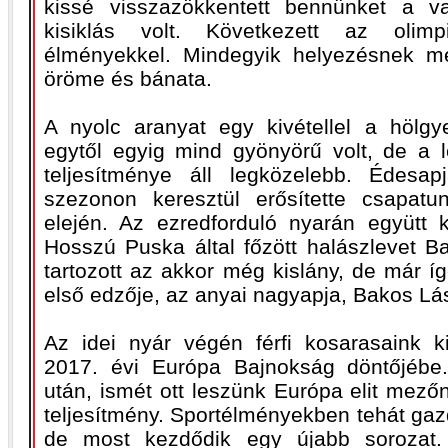
kissé visszazökkentett bennünket a v
kisiklás volt. Következett az olimpi
élményekkel. Mindegyik helyezésnek m
öröme és bánata.
A nyolc aranyat egy kivétellel a hölgy
egytől egyig mind gyönyörű volt, de a
teljesítménye áll legközelebb. Édesa
szezonon keresztül erősítette csapatu
elején. Az ezredforduló nyarán együtt
Hosszú Puska által főzött halászlevet B
tartozott az akkor még kislány, de már í
első edzője, az anyai nagyapja, Bakos Lás
Az idei nyár végén férfi kosarasaink ki
2017. évi Európa Bajnokság döntőjébe.
után, ismét ott leszünk Európa elit mez
teljesítmény. Sportélményekben tehát gaz
de most kezdődik egy újabb sorozat.