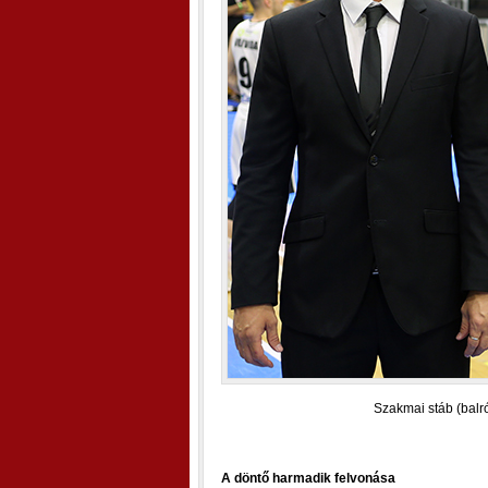
Szakmai stáb (balr
A döntő harmadik felvonása