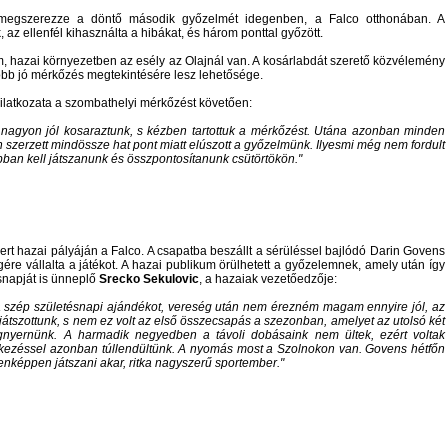
 megszerezze a döntő második győzelmét idegenben, a Falco otthonában. A
az ellenfél kihasználta a hibákat, és három ponttal győzött.
om, hazai környezetben az esély az Olajnál van. A kosárlabdát szerető közvélemény
öbb jó mérkőzés megtekintésére lesz lehetősége.
ilatkozata a szombathelyi mérkőzést követően:
g nagyon jól kosaraztunk, s kézben tartottuk a mérkőzést. Utána azonban minden
szerzett mindössze hat pont miatt elúszott a győzelmünk. Ilyesmi még nem fordult
bban kell játszanunk és összpontosítanunk csütörtökön.
ert hazai pályáján a Falco. A csapatba beszállt a sérüléssel bajlódó Darin Govens
ségére vállalta a játékot. A hazai publikum örülhetett a győzelemnek, amely után így
ésnapját is ünneplő
Srecko Sekulovic
, a hazaiak vezetőedzője:
szép születésnapi ajándékot, vereség után nem érezném magam ennyire jól, az
átszottunk, s nem ez volt az első összecsapás a szezonban, amelyet az utolsó két
gnyernünk. A harmadik negyedben a távoli dobásaink nem ültek, ezért voltak
ekezéssel azonban túllendültünk. A nyomás most a Szolnokon van. Govens hétfőn
enképpen játszani akar, ritka nagyszerű sportember.