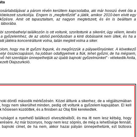
ita
kosárlabdájával a párom révén kerültem kapcsolatba, aki már hosszú évek óta a
kötelezett szurkolója. Engem is „megfertőzött” a játék, amikor 2010-ben elvitt egy
kőzésre. Amit ott tapasztaltam, az nagyon megtetszett, és én is beálltam a
 táborába.
bi szombathelyi találkozón is ott voltunk, szorítottunk a sikerért, úgy vélem, kevés
t a győzelemhez, de az utolsó periódusban a kinti dobásaink nem ültek, és ha a
tti játékra koncentráltunk volna, talán meglett volna a siker.
olom, hogy ma itt győzni fogunk, és megőrizzük a pályaelőnyünket. A következő
elyi összecsapáson, ha jobban odafigyelnek a fiúk, lehet győzni, de ha mégsem,
övő hét szerdáján ünnepelhetjük az újabb bajnoki győzelmünket
- vélekedik Anita,
lezett Olajszurkoló.
noki döntő második mérkőzésén. Közel álltunk a sikerhez, de a végjátszmában
, hogy nem sikerülhet minden, pedig ott voltunk a győzelem kapujában. El kell
 hősiesen küzdöttek, és a finisben az Olaj fölé kerekedtek.
ulságot a nyerhető találkozó elvesztéséből, és ma itt nem lesz kétség, hogy
résére. Az már bizonyos, hogy nem lesz söprés, de még a lehetősége fennáll,
 bajnoki címet, de ha nem, akkor hazai pályán ünnepelhetünk, ezt biztosra