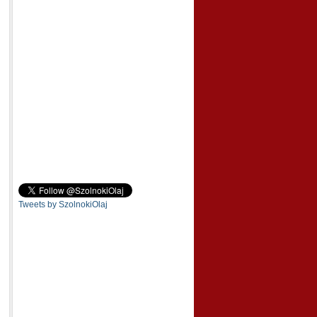
Tweets by SzolnokiOlaj