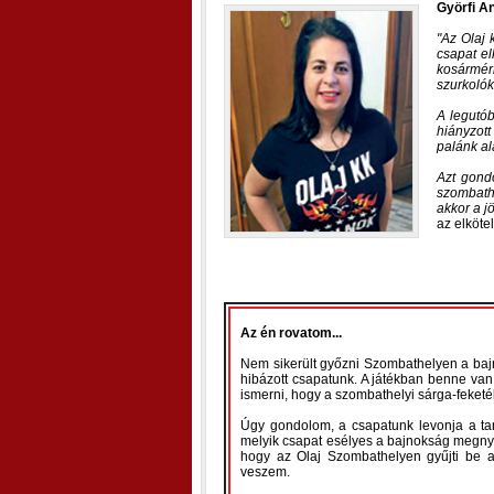
Györfi An
Az Olaj 
csapat el
kosármér
szurkolók
A legutób
hiányzot
palánk ala
Azt gond
szombath
akkor a j
az elköte
Az én rovatom...
Nem sikerült győzni Szombathelyen a baj
hibázott csapatunk. A játékban benne van
ismerni, hogy a szombathelyi sárga-feketék
Úgy gondolom, a csapatunk levonja a tan
melyik csapat esélyes a bajnokság megnye
hogy az Olaj Szombathelyen gyűjti be a
veszem.