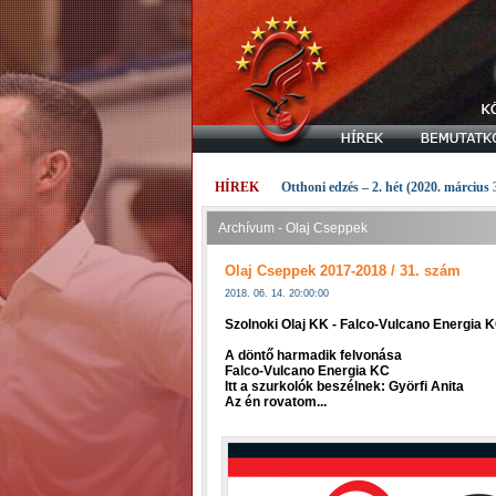
HÍREK
Otthoni edzés – 2. hét (2020. március 
Archívum - Olaj Cseppek
Olaj Cseppek 2017-2018 / 31. szám
2018. 06. 14. 20:00:00
Szolnoki Olaj KK - Falco-Vulcano Energia 
A döntő harmadik felvonása
Falco-Vulcano Energia KC
Itt a szurkolók beszélnek: Györfi Anita
Az én rovatom...