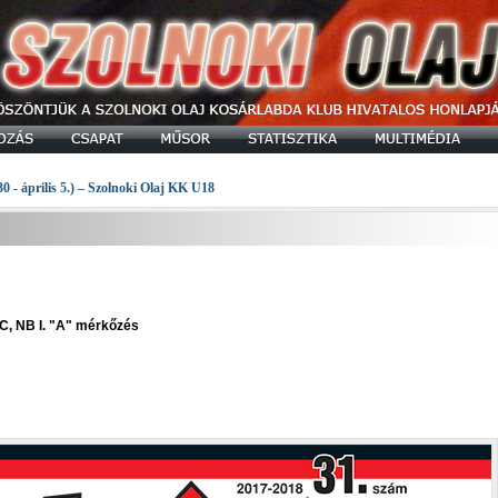
30 - április 5.) – Szolnoki Olaj KK U18
KC, NB I. "A" mérkőzés