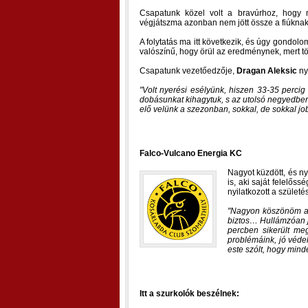
Csapatunk közel volt a bravúrhoz, hogy
végjátszma azonban nem jött össze a fiúknak, 
A folytatás ma itt következik, és úgy gondol
valószínű, hogy örül az eredménynek, mert t
Csapatunk vezetőedzője,
Dragan Aleksic
ny
Volt nyerési esélyünk, hiszen 33-35 perci
dobásunkat kihagytuk, s az utolsó negyedben 
elő velünk a szezonban, sokkal, de sokkal jo
Falco-Vulcano Energia KC
Nagyot küzdött, és ny
is, aki saját felelős
nyilatkozott a szület
Nagyon köszönöm a 
biztos… Hullámzóan j
percben sikerült me
problémáink, jó véd
este szólt, hogy mind
Itt a szurkolók beszélnek: