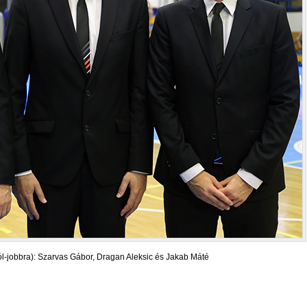
ól-jobbra): Szarvas Gábor, Dragan Aleksic és Jakab Máté