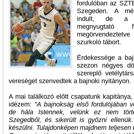
fordulóban az SZT
Szegeden. A mér
indult, de a f
megnyugtató f
megörvendeztetv
szurkoló tábort.
Érdekessége a bajn
szezon négyes dön
szereplő vetélytár
vereséget szenvedtek a bajnoki nyitányon.
A mai találkozó előtt csapatunk kapitánya
idézem:
A bajnokság első fordulójában 
de hála Istennek, velünk ez nem tört
Szegedből, és sikerült is győzni ellenük
készülni. Tulajdonképen majdnem teljesen ú