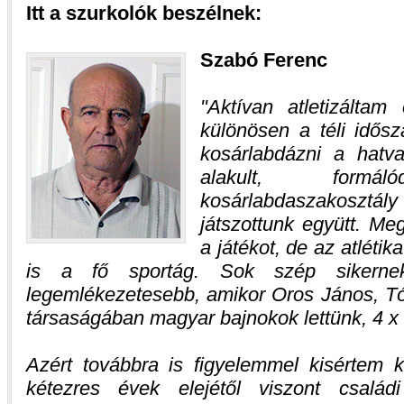
Itt a szurkolók beszélnek:
Szabó Ferenc
Aktívan atletizáltam
különösen a téli idősz
kosárlabdázni a hatva
alakult, form
kosárlabdaszakosztál
játszottunk együtt. M
a játékot, de az atlét
is a fő sportág. Sok szép sikernek
legemlékezetesebb, amikor Oros János, T
társaságában magyar bajnokok lettünk, 4 x
Azért továbbra is figyelemmel kisértem 
kétezres évek elejétől viszont csalá