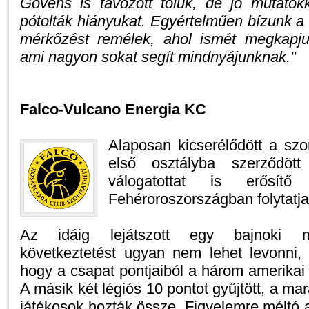
Govens is távozott tőlük, de jó mutatókk
pótolták hiányukat. Egyértelműen bízunk a
mérkőzést remélek, ahol ismét megkapju
ami nagyon sokat segít mindnyájunknak.
Falco-Vulcano Energia KC
Alaposan kicserélődött a sz
első osztályba szerződöt
válogatottat is erősít
Fehéroroszországban folytatja 
Az idáig lejátszott egy bajnoki 
következtetést ugyan nem lehet levonni, 
hogy a csapat pontjaiból a három amerikai ú
A másik két légiós 10 pontot gyűjtött, a ma
játékosok hozták össze. Figyelemre méltó 