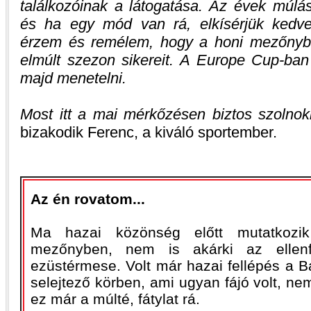
találkozóinak a látogatása. Az évek múlás
és ha egy mód van rá, elkísérjük kedv
érzem és remélem, hogy a honi mezőnybe
elmúlt szezon sikereit. A Europe Cup-ban
majd menetelni.
Most itt a mai mérkőzésen biztos szolnok
bizakodik Ferenc, a kiváló sportember.
Az én rovatom...
Ma hazai közönség előtt mutatkozi
mezőnyben, nem is akárki az ellenf
ezüstérmese. Volt már hazai fellépés a B
selejtező körben, ami ugyan fájó volt, nem
ez már a múlté, fátylat rá.