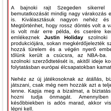
A bajnoki rajt Szegeden sikerrel 
bemutatkozását mindig nagy várakozás e
is. Kiválasztásuk nagyon nehéz és fe
Megtörténhet, hogy rossz döntés volt a v
is volt már erre példa, és cserére ke
emlékeznek
Justin Holiday
szolnoki 
produkciójára, sokan megkérdőjelezték sz
hozzá türelem és a végén nyerő ember
tőlünk került a csúcsra, az NBA-ba. 
szolnoki szerződtetését is, akitől ideje 
folytatásban európai élcsapatokban kamato
Nehéz az új játékosoknak az átállás, bi
játszani, csak még nem hozzák azt a telj
lenne. Kapja meg a bizalmat, a biztatás
hozni tudja önmagát. Amennyiben
későbbiekben is adós marad, akkor vi
lépni kell.