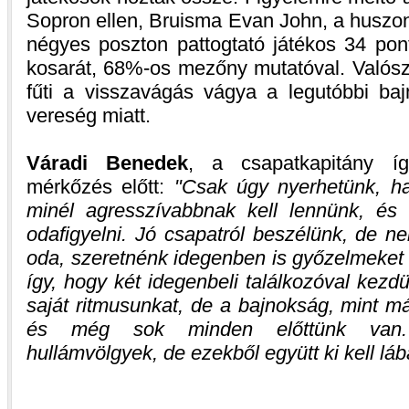
Sopron ellen, Bruisma Evan John, a huszo
négyes poszton pattogtató játékos 34 pont
kosarát, 68%-os mezőny mutatóval. Valósz
fűti a visszavágás vágya a legutóbbi baj
vereség miatt.
Váradi Benedek
, a csapatkapitány íg
mérkőzés előtt:
Csak úgy nyerhetünk, h
minél agresszívabbnak kell lennünk, és 
odafigyelni. Jó csapatról beszélünk, de n
oda, szeretnénk idegenben is győzelmeket 
így, hogy két idegenbeli találkozóval kezd
saját ritmusunkat, de a bajnokság, mint 
és még sok minden előttünk van. 
hullámvölgyek, de ezekből együtt ki kell lá