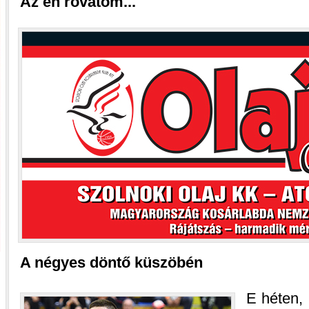
Az én rovatom...
A négyes döntő küszöbén
E héten,