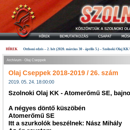
HÍREK
Otthoni edzés – 2. hét (2020. március 30 - április 5.) – Szolnoki Olaj KK
Archívum - Olaj Cseppek
Olaj Cseppek 2018-2019 / 26. szám
2019. 05. 24. 18:00:00
Szolnoki Olaj KK - Atomerőmű SE, bajn
A négyes döntő küszöbén
Atomerőmű SE
Itt a szurkolók beszélnek: Nász Mihály