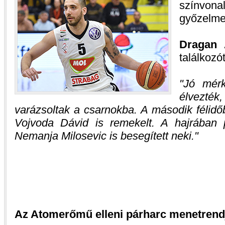
színvon
győzelmet
Dragan 
találkozó
Jó mérk
élvezt
varázsoltak a csarnokba. A második félid
Vojvoda Dávid is remekelt. A hajrában 
Nemanja Milosevic is besegített neki.
Az Atomerőmű elleni párharc menetrend