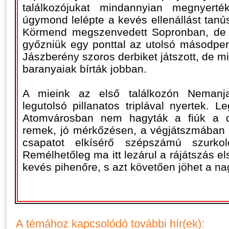
találkozójukat mindannyian megnyert
úgymond lelépte a kevés ellenállást tanú
Körmend megszenvedett Sopronban, de h
győzniük egy ponttal az utolsó másodper
Jászberény szoros derbiket játszott, de mi
baranyaiak bírták jobban.
A mieink az első találkozón NemanjaM
legutolsó pillanatos triplával nyertek. 
Atomvárosban nem hagyták a fiúk a d
remek, jó mérkőzésen, a végjátszmában b
csapatot elkísérő szépszámú szurko
Remélhetőleg ma itt lezárul a rájátszás el
kevés pihenőre, s azt követően jöhet a nag
A témához kapcsolódó további hír(ek):