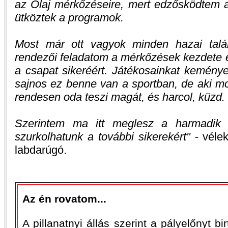
az Olaj mérkőzéseire, mert edzősködtem 
ütköztek a programok.
Most már ott vagyok minden hazai talá
rendezői feladatom a mérkőzések kezdete e
a csapat sikeréért. Játékosainkat keménye
sajnos ez benne van a sportban, de aki mo
rendesen oda teszi magát, és harcol, küzd.
Szerintem ma itt meglesz a harmadik g
szurkolhatunk a további sikerekért
- vélek
labdarúgó.
Az én rovatom...
A pillanatnyi állás szerint a pályelőnyt b