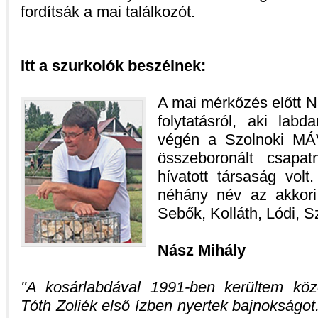
fordítsák a mai találkozót.
Itt a szurkolók beszélnek:
A mai mérkőzés előtt N
folytatásról, aki lab
végén a Szolnoki MÁV
összeboronált csapa
hívatott társaság volt
néhány név az akkori
Sebők, Kolláth, Lódi, S
Nász Mihály
A kosárlabdával 1991-ben kerültem köz
Tóth Zoliék első ízben nyertek bajnokságot.