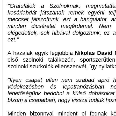
Gratulálok a Szolnoknak, megmutat
kosárlabdát játszanak remek egyéni tel
meccset játszottunk, ezt a hangulatot, a
minden dicséretet megérdemel. Nem 
elégedettek, sok hibával dolgoztunk, ez a
ezt.
A hazaiak egyik legjobbja
Nikolas David 
első szolnoki találkozón, sportszerűtle
szolnoki szurkolók ellenszenvét, így nyilat
Ilyen csapat ellen nem szabad apró h
védekezésben és lepattanózásban ne
lehetőségünk bedobni a külső dobásokat,
bízom a csapatban, hogy vissza tudjuk hozn
Minden bizonnyal mindent el fognak kö