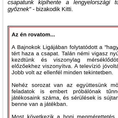
csapatunk kipihente a lengyelországi t
győznek
- bizakodik Kitti.
Az én rovatom...
A Bajnokok Ligájában folytatódott a "ha
tért haza a csapat. Talán némi vigasz nyúj
kezdtünk és viszonylag mérséklődö
előzőekhez viszonyítva. A televízió jóvolt
Jobb volt az ellenfél minden tekintetben.
Nehéz sorozat van az együttesünk mög
feladatok is embert próbálónak tűn
játékosaink száma, és sérülések is sújt
benne van a játékban.
Most következik a honi megmérettetés