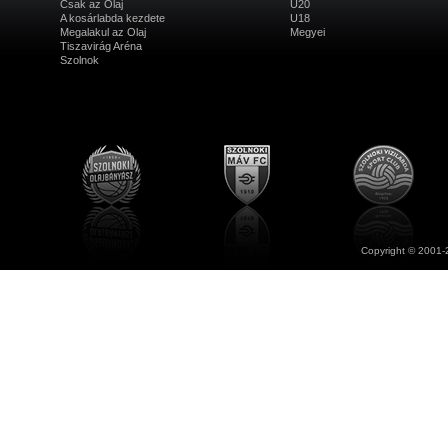
Csak az Olaj
U20
A kosárlabda kezdete
U18
Megalakul az Olaj
Megyei
Tiszavirág Aréna
Szolnok
Copyright © 2001-2