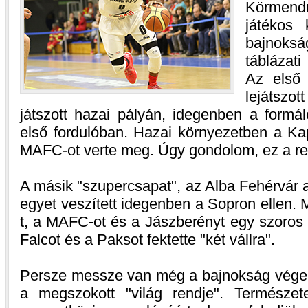
Körmend
játékos
bajnoks
táblázati
Az első 
lejátszo
játszott hazai pályán, idegenben a formá
első fordulóban. Hazai környezetben a Ka
MAFC-ot verte meg. Úgy gondolom, ez a rea
A másik "szupercsapat", az Alba Fehérvár a 
egyet veszített idegenben a Sopron ellen.
t, a MAFC-ot és a Jászberényt egy szoros
Falcot és a Paksot fektette "két vállra".
Persze messze van még a bajnokság vége, a
a megszokott "világ rendje". Természete