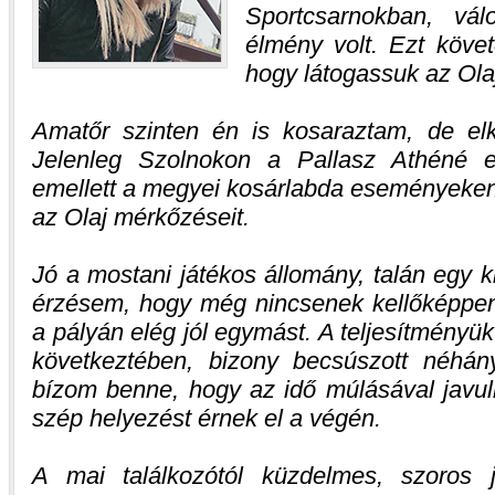
Sportcsarnokban, vál
élmény volt. Ezt köve
hogy látogassuk az Olaj
Amatőr szinten én is kosaraztam, de elk
Jelenleg Szolnokon a Pallasz Athéné e
emellett a megyei kosárlabda eseményeken 
az Olaj mérkőzéseit.
Jó a mostani játékos állomány, talán egy 
érzésem, hogy még nincsenek kellőképpe
a pályán elég jól egymást. A teljesítményü
következtében, bizony becsúszott néhán
bízom benne, hogy az idő múlásával javuln
szép helyezést érnek el a végén.
A mai találkozótól küzdelmes, szoros 