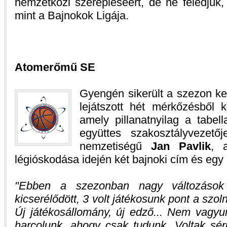
nemzetközi szerepléséért, de ne feledjük, 
mint a Bajnokok Ligája.
Atomerőmű SE
Gyengén sikerült a szezon k
lejátszott hét mérkőzésből k
amely pillanatnyilag a tabel
együttes szakosztályvezető
nemzetiségű
Jan Pavlik
, 
légióskodása idején két bajnoki cím és egy
"Ebben a szezonban nagy változások 
kicserélődött, 3 volt játékosunk pont a szoln
Új játékosállomány, új edző... Nem vagyu
harcolunk, ahogy csak tudunk. Voltak sérül