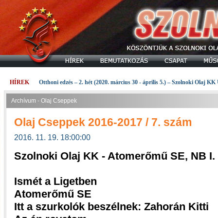
HÍREK
Otthoni edzés – 2. hét (2020. március 30 - április 5.) – Szolnoki Olaj KK
Archívum - Olaj Cseppek
Olaj Cseppek 2016-2017 / 7. szám
2016. 11. 19. 18:00:00
Szolnoki Olaj KK - Atomerőmű SE, NB I.
Ismét a Ligetben
Atomerőmű SE
Itt a szurkolók beszélnek: Zahorán Kitti