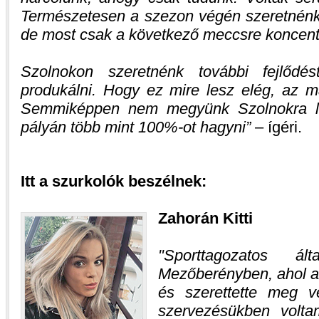
Természetesen a szezon végén szeretnénk 
de most csak a következő meccsre koncent
Szolnokon szeretnénk további fejlődés
produkálni. Hogy ez mire lesz elég, az m
Semmiképpen nem megyünk Szolnokra leha
pályán több mint 100%-ot hagyni”
– ígéri.
Itt a szurkolók beszélnek:
Zahorán Kitti
Sporttagozatos ál
Mezőberényben, ahol az
és szerettette meg v
szervezésükben volta