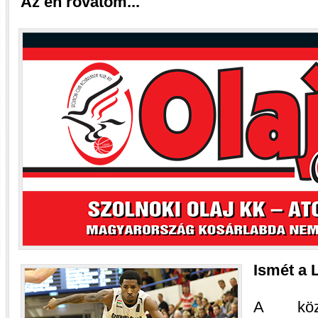
Az én rovatom...
Ismét a 
A köz