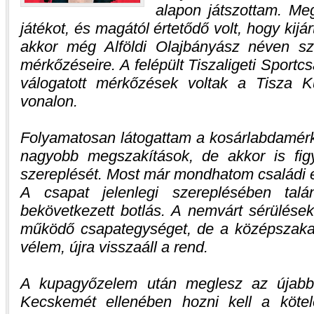
alapon játszottam. M
játékot, és magától értetődő volt, hogy kij
akkor még Alföldi Olajbányász néven sz
mérkőzéseire. A felépült Tiszaligeti Spor
válogatott mérkőzések voltak a Tisza Kup
vonalon.
Folyamatosan látogattam a kosárlabdamérk
nagyobb megszakítások, de akkor is fig
szereplését. Most már mondhatom családi
A csapat jelenlegi szereplésében tal
bekövetkezett botlás. A nemvárt sérülések
működő csapategységet, de a középszaka
vélem, újra visszaáll a rend.
A kupagyőzelem után meglesz az újabb 
Kecskemét ellenében hozni kell a kötel