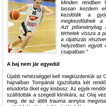
Minden rendben h
lassan kezdem el
kezdődik a gyó
megkezdődnek a g
Azt pillanatnyila
térhetek vissza a p
a rájátszás résztve
helyzetben együtt 
csapatban.
A baj nem jár egyedül
Újabb nehézséggel kell megküzdeniük az O
hajnalban Tompánál igazoltatta két rendő
elsodorta őket egy kisbusz. Az egyik rendőr
szállították a szegedi klinikára, az Olaj v
meg, de az átélt trauma annyira megvise