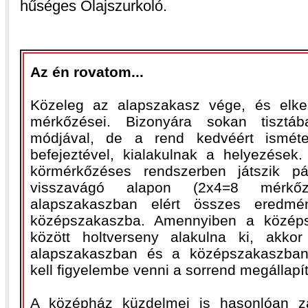
hűséges Olajszurkoló.
Az én rovatom...
Közeleg az alapszakasz vége, és elk
mérkőzései. Bizonyára sokan tiszt
módjával, de a rend kedvéért isméte
befejeztével, kialakulnak a helyezések.
körmérkőzéses rendszerben játszik pál
visszavágó alapon (2x4=8 mérk
alapszakaszban elért összes eredmé
középszakaszba. Amennyiben a közép
között holtverseny alakulna ki, akko
alapszakaszban és a középszakaszban 
kell figyelembe venni a sorrend megállapí
A középház küzdelmei is hasonlóan za