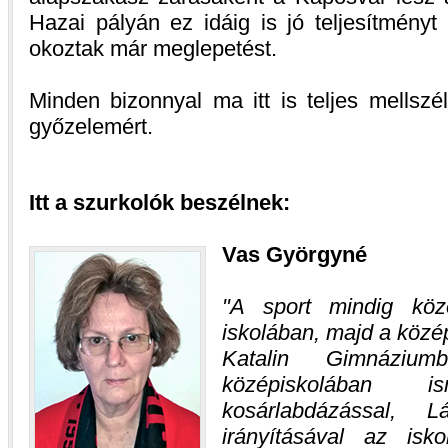
Hazai pályán ez idáig is jó teljesítményt
okoztak már meglepetést.
Minden bizonnyal ma itt is teljes mellszé
győzelemért.
Itt a szurkolók beszélnek:
Vas Györgyné
A sport mindig köze
iskolában, majd a közé
Katalin Gimnáziu
középiskolában
kosárlabdázással, 
irányításával az isk