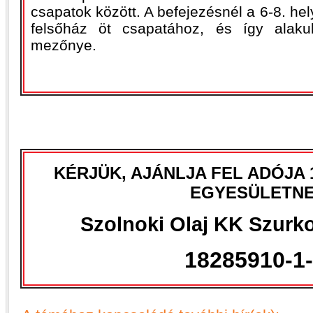
csapatok között. A befejezésnél a 6-8. he
felsőház öt csapatához, és így alaku
mezőnye.
KÉRJÜK, AJÁNLJA FEL ADÓJA 
EGYESÜLETNE
Szolnoki Olaj KK Szurko
18285910-1