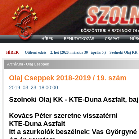
HÍREK
Otthoni edzés – 2. hét (2020. március 30 - április 5.) – Szolnoki Olaj KK
Archívum - Olaj Cseppek
Olaj Cseppek 2018-2019 / 19. szám
2019. 03. 23. 18:00:00
Szolnoki Olaj KK - KTE-Duna Aszfalt, ba
Kovács Péter szeretne visszatérni
KTE-Duna Aszfalt
Itt a szurkolók beszélnek: Vas Györgyné