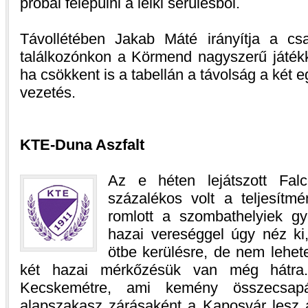
próbál felépülni a lelki sérülésből.
Távollétében Jakab Máté irányítja a csa
találkozónkon a Körmend nagyszerű játékk
ha csökkent is a tabellán a távolság a két 
vezetés.
KTE-Duna Aszfalt
Az e héten lejátszott Falc
százalékos volt a teljesít
romlott a szombathelyiek gy
hazai vereséggel úgy néz ki
ötbe kerülésre, de nem lehete
két hazai mérkőzésük van még hátra.
Kecskemétre, ami kemény összecsapá
alapszakasz zárásaként a Kaposvár lesz 