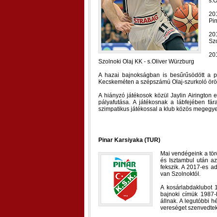
s.O
20
Pin
20
Szo
20
Szolnoki Olaj KK - s.Oliver Würzburg
A hazai bajnokságban is besűrűsödött a pr
Kecskeméten a szépszámú Olaj-szurkoló ör
A hiányzó játékosok közül Jaylin Airington
pályafutása. A játékosnak a lábfejében fá
szimpatikus játékossal a klub közös megegyezé
Pinar Karsiyaka (TUR)
Mai vendégeink a tör
és Isztambul után az
fekszik. A 2017-es a
van Szolnoktól.
A kosárlabdaklubot 
bajnoki címük 1987-
állnak. A legutóbbi 
vereséget szenvedtek