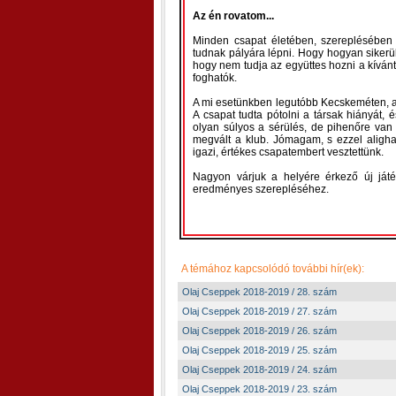
Az én rovatom...
Minden csapat életében, szereplésében e
tudnak pályára lépni. Hogy hogyan sikerü
hogy nem tudja az együttes hozni a kívánt
foghatók.
A mi esetünkben legutóbb Kecskeméten, az 
A csapat tudta pótolni a társak hiányát,
olyan súlyos a sérülés, de pihenőre va
megvált a klub. Jómagam, s ezzel alig
igazi, értékes csapatembert vesztettünk.
Nagyon várjuk a helyére érkező új ját
eredményes szerepléséhez.
A témához kapcsolódó további hír(ek):
Olaj Cseppek 2018-2019 / 28. szám
Olaj Cseppek 2018-2019 / 27. szám
Olaj Cseppek 2018-2019 / 26. szám
Olaj Cseppek 2018-2019 / 25. szám
Olaj Cseppek 2018-2019 / 24. szám
Olaj Cseppek 2018-2019 / 23. szám