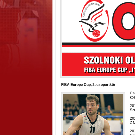
FIBA Europe Cup, 2. csoportkör
Cs
kos
20
Szo
20
Z M
20