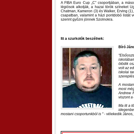
A FIBA Euro Cup „C” csoportjában, a máso
légiósok alkotják, a hazai török színeket Ugu
Chatman, Kameron (3) és Walker, Erving (1), 
csapatban, valamint a házi pontdobó listát v
szerint győzni jönnek Szolnokra.
Itt a szurkolók beszélnek:
Bíró Ján
Elsőosz
iskolában
ötödik os
volt az e
iskolai t
szereplé
A mostani
most még
Andrew R
viszont a
Ma itt a 
idegenbe
mostani csoportunkból is
- vélekedik János,