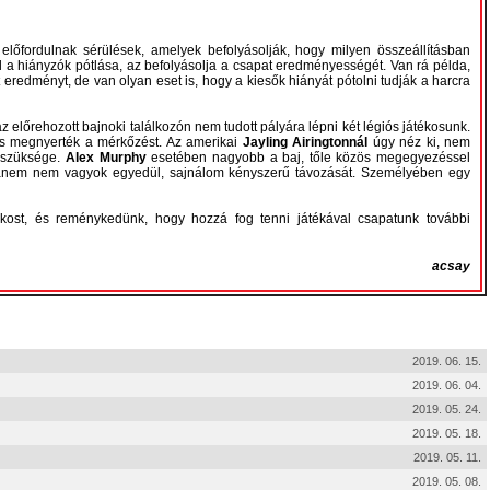
lőfordulnak sérülések, amelyek befolyásolják, hogy milyen összeállításban
l a hiányzók pótlása, az befolyásolja a csapat eredményességét. Van rá példa,
 eredményt, de van olyan eset is, hogy a kiesők hiányát pótolni tudják a harcra
előrehozott bajnoki találkozón nem tudott pályára lépni két légiós játékosunk.
 és megnyerték a mérkőzést. Az amerikai
Jayling Airingtonnál
úgy néz ki, nem
n szüksége.
Alex Murphy
esetében nagyobb a baj, tőle közös megegyezéssel
hanem nem vagyok egyedül, sajnálom kényszerű távozását. Személyében egy
ékost, és reménykedünk, hogy hozzá fog tenni játékával csapatunk további
acsay
2019. 06. 15.
2019. 06. 04.
2019. 05. 24.
2019. 05. 18.
2019. 05. 11.
2019. 05. 08.