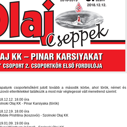
apatunk csoportelsőként jutott tovább a második körbe, ahol török, német és
zovói ellenfelekkel találkozik a most már véglegessé vált menetrend szerint:
18.12.12. 18.00 óra
lnoki Olaj KK - Pinar Karsiyaka (török)
18.12.19. 18.00 óra
obile Prishtina (koszovói) - Szolnoki Olaj KK
19.01.09. 19.00 óra