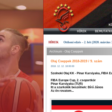
HÍREK
Otthoni edzés – 2. hét (2020. március 
Archívum - Olaj Cseppek
Olaj Cseppek 2018-2019 / 9. szám
2018. 12. 12. 18:00:00
Szolnoki Olaj KK - Pinar Karsiyaka, FIBA
FIBA Europe Cup, 2. csoportkör
Pinar Karsiyaka (TUR)
Itt a szurkolók beszélnek: Bíró János
Az én rovatom...