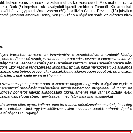
dik helyen végeztek négy győzelemmel és két vereséggel. A csapat gerincét a
rlu, Berk (5) képviseli, aki tavalyelőtt igazolt Izmirbe a Fenertől. Két amerikai:
továbbá az egyiptomi Marei, Assem (50) és a litván Gailius, Devidas (13) játszik a
ezető, jamaikai-amerikai Henry, Sek (22) zárja a légiósok sorát. Az előzetes hírek
os
tályos koromban kezdtem az ismerkedést a kosárlabdával a szolnoki Kodály
, ahol a Lőrincz házaspár, Icuka néni és Bandi bácsi vezette a foglalkozásokat. Az
ztályt már a Széchenyi körúti piros iskolában kezdtem, ahol Hegedűs Marika néni
dzőm. Ettől kezdve rendszeresen látogattuk az Olaj hazai mérkőzéseit. Az általános
anulmányaim befejezésével aktív kosárlabdatevékenységem véget ért, de a csapat
sét mind a mai napig nyomon követem.
 szezon csapatát jónak tartom, a kialakult magyar mag erős, a légiósok is jók. A
 jelentkező problémát remélhetőleg sikerül hamarosan megoldani. Jó lenne, ha
owsey ponterős játékát állandósítani tudná, amelyre már vannak biztató jelek,
 csapat összefogásában, irányításában még látok nála hiányosságokat.
török csapat ellen nyerni kellene, mert ha a hazai mérkőzéseket hoznánk, és estleg
n is tudnánk csípni egy-két találkozót, akkor szerintem tovább tudnánk lépni a
 a hűséges Olaj-rajongó.