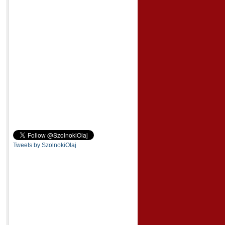
Tweets by SzolnokiOlaj