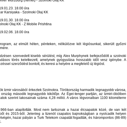
liver Würzburg (német) - Szolnoki Olaj KK
19.01.23. 18.00 óra
ar Karsiyaka - Szolnoki Olaj KK
19.01.30. 18.00 óra
lnoki Olaj KK - Z Mobile Prishtina
19.02.06. 18.00 óra
ogram, az elmúlt héten, pénteken, nélkülözve két légiósunkat, sikerült győzni
ömére.
 edzésen szenvedett kisebb sérülést, míg Alex Murphynek befejeződött a szolnoki
radásos törés keletkezett, amelynek gyógyulása hosszabb időt vesz igénybe. A
ssel szerződést bontott, és keresi a helyére a megfelelő új légióst.
ök Izmir városából érkeztek Szolnokra. Törökország harmadik legnagyobb városa,
 ország második legnagyobb kikötője. Az Égei-tenger partján, az Izmiri-öbölben
datok szerint lakosainak száma 4,28 millió. A város légvonalban 1100 kilométerre
1966-ban alapították. Most nem tartoznak a hazai élcsapatok közé, de van két
ből és 2015-ből. Jelenleg a tizenöt csapatos bajnokságban a nyolcadik helyen
hétvégén, hazai pályán a Turk Telekom csapatát fogadták, és hárompontos (86-89)
.