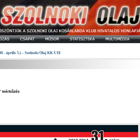
30 - április 5.) – Szolnoki Olaj KK U18
A" mérkőzés