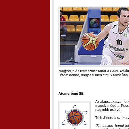
Nagyon jó és felkészült csapat a Paks. Továb
Bízom benne, hogy ezt meg tudjuk valósítani
Atomerőmű SE
Az alapszakaszt mond
maguk mögé a Pécset
nagyobb esélyét.
Tóth János, a szakosz
Szolnokon bármi leh