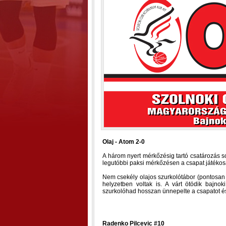
Olaj - Atom 2-0
A három nyert mérkőzésig tartó csatározás 
legutóbbi paksi mérkőzésen a csapat játéko
Nem csekély olajos szurkolótábor (pontosan 18
helyzetben voltak is. A várt ötödik bajnoki
szurkolóhad hosszan ünnepelte a csapatot é
Radenko Pilcevic #10