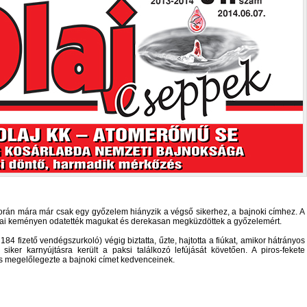
során mára már csak egy győzelem hiányzik a végső sikerhez, a bajnoki címhez. A
sai keményen odatették magukat és derekasan megküzdöttek a győzelemért.
4 fizető vendégszurkoló) végig biztatta, űzte, hajtotta a fiúkat, amikor hátrányos
 siker karnyújtásra került a paksi találkozó lefújását követően. A piros-fekete
s megelőlegezte a bajnoki címet kedvenceinek.