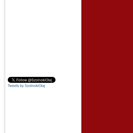
Tweets by SzolnokiOlaj