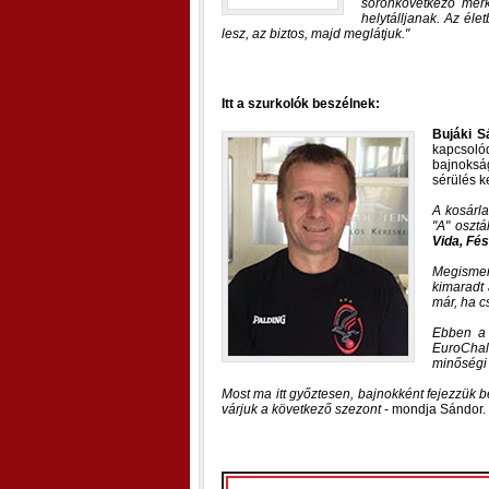
soronkövetkező mérk
helytálljanak. Az él
lesz, az biztos, majd meglátjuk.
Itt a szurkolók beszélnek:
Bujáki S
kapcsolód
bajnoksá
sérülés ke
A kosárla
"A" oszt
Vida, Fé
Megismer
kimaradt 
már, ha c
Ebben a 
EuroChall
minőségi 
Most ma itt győztesen, bajnokként fejezzük
várjuk a következő szezont
- mondja Sándor.