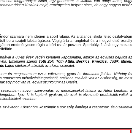
őzésen megpróbáljuk ismét, úgy gondolom, a fiúkban van annyi tartás, hogy
etbenmaradásért küzdünk majd, reménytelen helyzet nincs, de hogy nagyon nehéz
ándor
számára nem idegen a sport világa. Az általános iskola felső osztályában
ott be a szajoli labdarúgásba. Végigjárta a ranglétrát és a megyei első osztály
gában eredményesen rúgta a bőrt csatár poszton. Sportpályafutását egy makacs
ttétörte.
bdával a 80-as évek végén kerültem kapcsolatba, amikor az együttes bejutott az
ályba. Emlékeim szerint
Tóth Zoli, Tóth Attila, Berkics, Kmézics, Judik, Misek,
süs Lajos
játékosok alkották az akkori csapatot.
tem és megszerettem ezt a változatos, gyors és fordulatos játékot. Néhány év
a rendszeres mérkőzéslátogatásból, amikor a családé volt az elsőbbség, de most
sak egy mód van rá, együtt szurkolunk az Olajért.
szezonban nagyon színvonalas, jó mérkőzéseket láttunk az Adria Ligában, a
engeben. Igaz, ki is kaptunk gyakran, de azok is élvezhető produkciók voltak a
ellenfelekkel szemben.
 be az évadot. Köszönöm, köszönjük a sok szép élményt a csapatnak, és bizakodva