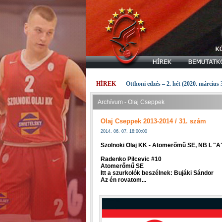
HÍREK
Otthoni edzés – 2. hét (2020. március 
Archívum - Olaj Cseppek
Olaj Cseppek 2013-2014 / 31. szám
2014. 06. 07. 18:00:00
Szolnoki Olaj KK - Atomerőmű SE, NB I. "
Radenko Pilcevic #10
Atomerőmű SE
Itt a szurkolók beszélnek: Bujáki Sándor
Az én rovatom...