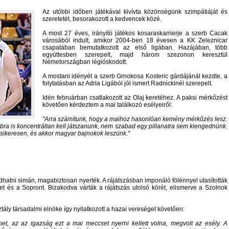
Az utóbbi időben játékával kivívta közönségünk szimpátiáját és
szeretetét, besorakozott a kedvencek közé.
A most 27 éves, irányító játékos kosaraskarrierje a szerb Cacak
városából indult, amikor 2004-ben 18 évesen a KK Zeleznicar
csapatában bemutatkozott az első ligában. Hazájában, több
együttesben szerepelt, majd három szezonon keresztül
Németországban légióskodott.
A mostani idényét a szerb Grnokosa Kosteric gárdájánál kezdte, a
folytatásban az Adria Ligából jól ismert Radnickinél szerepelt.
Idén februárban csatlakozott az Olaj keretéhez. A paksi mérkőzést
követően kérdeztem a mai találkozó esélyeiről:
Arra számítunk, hogy a maihoz hasonlóan kemény mérkőzés lesz.
bra is koncentráltan kell játszanunk, nem szabad egy pillanatra sem kiengednünk.
 sikeresen, és akkor magyar bajnokok leszünk.
hatni simán, magabiztosan nyerték. A rájátszásban imponáló fölénnyel utasították
 és a Sopront. Bizakodva várták a rájátszás utolsó körét, elismerve a Szolnok
tály társadalmi elnöke így nyilatkozott a hazai vereséget követően:
et, az az igazság ezt a mai meccset nyerni kellett volna, megvolt az esély. A