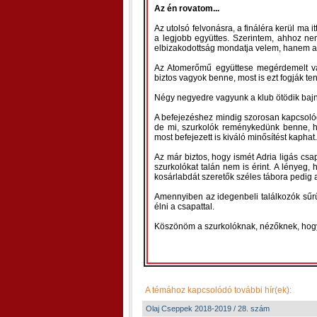
Az én rovatom...
Az utolsó felvonásra, a fináléra kerül ma i
a legjobb együttes. Szerintem, ahhoz nem
elbizakodottság mondatja velem, hanem a
Az Atomerőmű együttese megérdemelt váro
biztos vagyok benne, most is ezt fogják ten
Négy negyedre vagyunk a klub ötödik bajnok
A befejezéshez mindig szorosan kapcsolód
de mi, szurkolók reménykedünk benne, h
most befejezett is kiváló minősítést kaphat
Az már biztos, hogy ismét Adria ligás csa
szurkolókat talán nem is érint. A lényeg
kosárlabdát szeretők széles tábora pedig 
Amennyiben az idegenbeli találkozók sűrűb
élni a csapattal.
Köszönöm a szurkolóknak, nézőknek, hogy 
A témához kapcsolódó további hír(ek):
Olaj Cseppek 2018-2019 / 28. szám