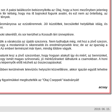
tt sor. A paksi találkozón bebizonyította az Olaj, hogy a honi mezőnyben jelenleg
 fér kétség, hogy ma itt bajnokot fogunk avatni, és ezt nem az önteltség, az
 tények.
mányosa az ezüstéremnek. Jól küzdöttek, becsülettel helytálltak idáig, és
ni.
i sikerétől, és sor kerülhet a Kossuth téri ünneplésre.
ik a várakozás az újabb szezonra. Nem tudhatjuk még, mit hoz a jövő szezon,
ogy a mostaninál is sikeresebb és eredményesebb lesz, de az az igazság a
. Az emberi természet már ilyen, mindig többre vágyik.
patunk lesz a jövő szezonban, hogy hogyan alakult így és miért, az bennünket,
, hogy ismét magas színvonalú, jó mérkőzéseket láthatunk a csarnokban. A honi
a képernyők előtt nézheti az összecsapásokat.
ben kerülnének televíziós helyszíni közvetítésre, akkor igazán együtt lehetne
figyelmükkel megtisztelték az "Olaj Cseppek" kiadványát!
acsay
2019. 06. 15.