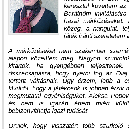
keresztül követtem az 
Barátnőm invitálására
hazai mérkőzéseket. 
közeg, a hangulat, te
játék iránti szeretetem a
A mérkőzéseket nem szakember szemév
alapon közelítem meg. Nagyon szurkolo
kitartok, ha gyengébben teljesítene
összecsapásra, hogy nyerni fog az Olaj
történt váltásnak. Úgy érzem, jobb a c
kívülről, hogy a játékosok is jobban érzik
megmutatni egyéniségüket. Aleksa Popovi
és nem is igazán értem miért küldt
bebizonyíthatja igazi tudását.
Örülök, hogy visszatért több szurkoló