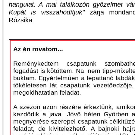
hangulat. A mai találkozón győzelmet v
Kupát is visszahódítjuk
zárja mondandó
Rózsika.
Az én rovatom...
Reménykedtem csapatunk szombath
fogadást is kötöttem. Na, nem tipp-mixel
buktam. Egyértelműen a lepattanó labdák
tökéletesen lát csapatunk vezetőedzője
megoldhatatlan feladat.
A szezon azon részére érkeztünk, amiko
kezdődik a java. Jövő héten Győrben 
megnyerése szerepel csapatunk célkitűz
feladat, de kivitelezhető. A bajnoki ha