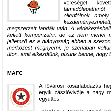
vereséget köv
támadólepattan
ellenfélnek, amel
kezdeményezhetett
megszerzett labdák után. A védekezésbeli
kellett kompenzálni, de ez nem mehet m
jellemző ez a hiányosság ebben a szezonb
mérkőzést megnyerni, jó szériában volt
úton, amit elkezdtünk, bízunk benne, hogy t
MAFC
A fővárosi kosárlabdázás he
egyik zászlóvivője a nagy m
együttes.