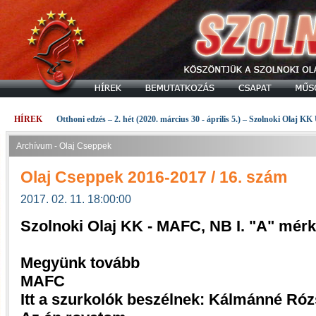
HÍREK
Otthoni edzés – 2. hét (2020. március 30 - április 5.) – Szolnoki Olaj KK
Archívum - Olaj Cseppek
Olaj Cseppek 2016-2017 / 16. szám
2017. 02. 11. 18:00:00
Szolnoki Olaj KK - MAFC, NB I. "A" mér
Megyünk tovább
MAFC
Itt a szurkolók beszélnek: Kálmánné Róz