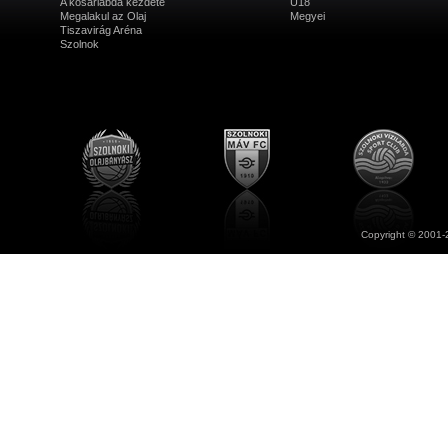
A kosárlabda kezdete
U18
Megalakul az Olaj
Megyei
Tiszavirág Aréna
Szolnok
Copyright © 2001-2