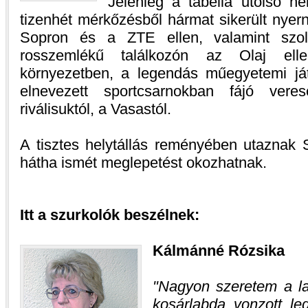
Jelenleg a tabella utolsó hely
tizenhét mérkőzésből hármat sikerült nyer
Sopron és a ZTE ellen, valamint szo
rosszemlékű találkozón az Olaj elle
környezetben, a legendás műegyetemi ját
elnevezett sportcsarnokban fájó veres
riválisuktól, a Vasastól.
A tisztes helytállás reményében utaznak 
hátha ismét meglepetést okozhatnak.
Itt a szurkolók beszélnek:
Kálmánné Rózsika
Nagyon szeretem a la
kosárlabda vonzott le