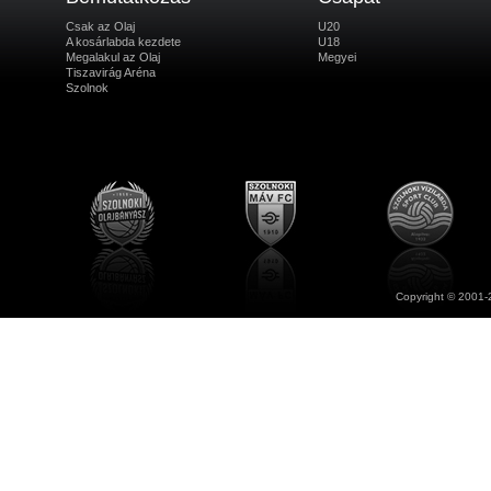
Csak az Olaj
U20
A kosárlabda kezdete
U18
Megalakul az Olaj
Megyei
Tiszavirág Aréna
Szolnok
Copyright © 2001-2