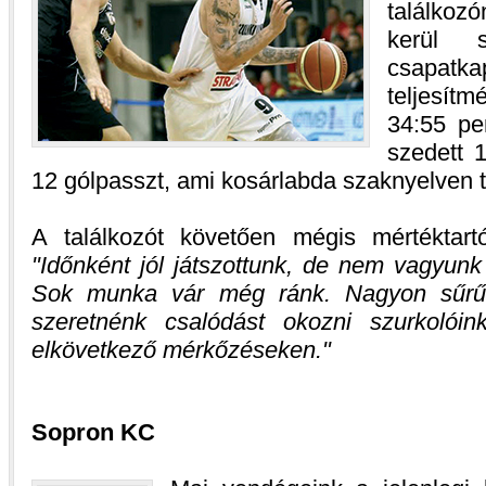
találkoz
kerül 
csapa
teljesítm
34:55 per
szedett 1
12 gólpasszt, ami kosárlabda szaknyelven tri
A találkozót követően mégis mértéktartó
Időnként jól játszottunk, de nem vagyun
Sok munka vár még ránk. Nagyon sűrű
szeretnénk csalódást okozni szurkoló
elkövetkező mérkőzéseken.
Sopron KC