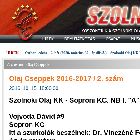
HÍREK
Otthoni edzés – 2. hét (2020. március 30 - április 5.) – Szolnoki Olaj KK
Archívum - Olaj Cseppek
Olaj Cseppek 2016-2017 / 2. szám
2016. 10. 15. 18:00:00
Szolnoki Olaj KK - Soproni KC, NB I. "A
Vojvoda Dávid #9
Sopron KC
Itt a szurkolók beszélnek: Dr. Vinczéné 