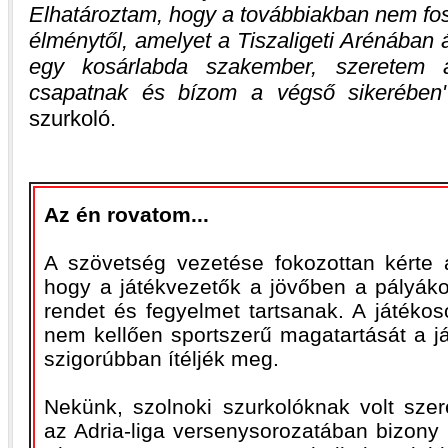
Elhatároztam, hogy a továbbiakban nem fo
élménytől, amelyet a Tiszaligeti Arénában 
egy kosárlabda szakember, szeretem 
csapatnak és bízom a végső sikerében
szurkoló.
Az én rovatom...
A szövetség vezetése fokozottan kérte a
hogy a játékvezetők a jövőben a pályák
rendet és fegyelmet tartsanak. A játéko
nem kellően sportszerű magatartását a j
szigorúbban ítéljék meg.
Nekünk, szolnoki szurkolóknak volt szer
az Adria-liga versenysorozatában bizony