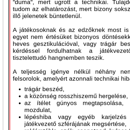
"duma", mert ugrott a technikai. Tula
tudom az elhatározást, mert bizony soksz
illő jelenetek büntetlenül.
A játékosoknak és az edzőknek most is 
egyet nem értésüket bizonyos döntésekke
heves gesztikulációval, vagy trágár be
kérdéssel fordulhatnak a játékveze
tisztelettudó hangnemben teszik.
A teljesség igénye nélkül néhány nem
felsorolok, amelyért azonnali technikai hibá
trágár beszéd,
a közönség rosszhiszemű hergelése,
az ítélet gúnyos megtapsolása, l
mozdulat,
lépéshiba vagy egyéb karjelzés
játékvezető szférájának megsértése,