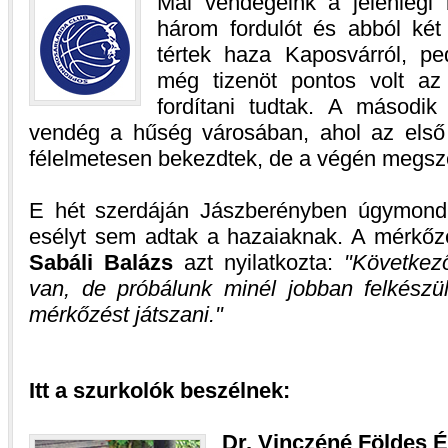
Mai vendégeink a jelenlegi
három fordulót és abból két
tértek haza Kaposvárról, p
még tizenöt pontos volt a
fordítani tudtak. A másodi
vendég a hűség városában, ahol az első
félelmetesen bekezdtek, de a végén megsz
E hét szerdáján Jászberényben úgymond r
esélyt sem adtak a hazaiaknak. A mérkőz
Sabáli Balázs
azt nyilatkozta:
Következ
van, de próbálunk minél jobban felkészü
mérkőzést játszani.
Itt a szurkolók beszélnek:
Dr. Vinczéné Földes 