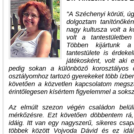
A Széchenyi körúti, úg
dolgoztam tanítónőkén
nagy kultusza volt a 
volt a tantestületbe
Többen kijártunk a 
tantestülete is érdekel
játékosként, volt aki 
pedig sokan a különböző korosztályos c
osztályomhoz tartozó gyerekeket több ízbe
követően a közvetlen kapcsolatom megsz
érintőlegesen kísértem figyelemmel a soks
Az elmúlt szezon végén családon belüli
mérkőzésre. Ezt követően döbbentem rá,
idáig. Itt van egy nagyszerű, sikeres csapa
többek között Vojvoda Dávid és ez idái