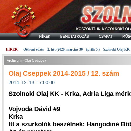
HÍREK
Otthoni edzés – 2. hét (2020. március 30 - április 5.) – Szolnoki Olaj KK
Archívum - Olaj Cseppek
Olaj Cseppek 2014-2015 / 12. szám
2014. 12. 13. 17:00:00
Szolnoki Olaj KK - Krka, Adria Liga mér
Vojvoda Dávid #9
Krka
Itt a szurkolók beszélnek: Hangodiné Bö