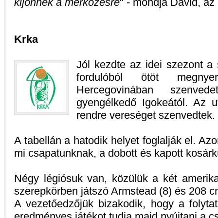
kijönnek a mérkőzésre
- mondja Dávid, 
Krka
Jól kezdte az idei szezont a
fordulóból ötöt megny
Hercegovinában szenved
gyengélkedő Igokeától. Az u
rendre vereséget szenvedtek.
A tabellán a hatodik helyet foglalják el. A
mi csapatunknak, a dobott és kapott kosárk
Négy légiósuk van, közülük a két amerikai
szerepkörben játszó Armstead (8) és 208 c
A vezetőedzőjük bizakodik, hogy a folyta
eredményes játékot tudja majd nyújtani a c