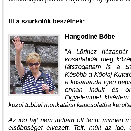
Itt a szurkolók beszélnek:
Hangodiné Böbe
:
A Lőrincz házaspár
kosárlabdát még közé
játszogattam is a S
Később a Kőolaj Kutató
a kosárlabda igen néps
onnan indult és o
Figyelemmel kísértem 
közül többel munkatársi kapcsolatba kerülte
Az idő tájt nem tudtam ott lenni minden 
elsőbbséget élvezett. Telt, múlt az idő, 