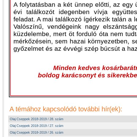
A folytatásban a két ünnep előtti, az egy 
évi találkozót idegenben vívja együtt
feladat. A mai találkozó ígérkezik talán 
Valószínű, vendégeink nagy elszántság
küzdelembe, mert öt forduló óta nem tudt
mérkőzésein, sem hazai környezetben, 
győzelmet és az évvégi szép búcsút a haza
Minden kedves kosárbarát
boldog karácsonyt és sikerekbe
A témához kapcsolódó további hír(ek):
Olaj Cseppek 2018-2019 / 28. szám
Olaj Cseppek 2018-2019 / 27. szám
Olaj Cseppek 2018-2019 / 26. szám