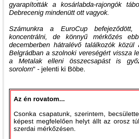
gyarapították a kosárlabda-rajongók táb
Debrecenig mindenütt ott vagyok.
Számunkra a EuroCup befejeződött, í
koncentrálni, de könnyű mérkőzés eb
decemberben hátralévő találkozók közül a
Belgrádban a szolnoki vereségért vissza l
a Metalak elleni összecsapást is győz
sorolom
- jelenti ki Böbe.
Az én rovatom...
Csonka csapatunk, szerintem, becsülette
képest megfelelően helyt állt az orosz t
szerdai mérkőzésen.