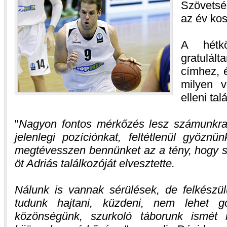
Szövetsé
az év ko
A hétkö
gratulá
címhez, 
milyen v
elleni tal
Nagyon fontos mérkőzés lesz számunkra
jelenlegi pozíciónkat, feltétlenül győzn
megtévesszen bennünket az a tény, hogy sz
öt Adriás találkozóját elvesztette.
Nálunk is vannak sérülések, de felkészü
tudunk hajtani, küzdeni, nem lehet 
közönségünk, szurkoló táborunk ismét 