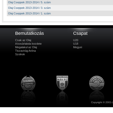
Olaj Cseppek 2013-2014 / 5. szám
Olaj Cseppek 2013-2014 / 3. szám
Olaj Cseppek 2013-2014 / 1. szám
Bemutatkozás
Csapat
Csak az Olaj
U20
A kosárlabda kezdete
U18
Megalakul az Olaj
Megyei
Tiszavirág Aréna
Szolnok
Copyright © 2001-2