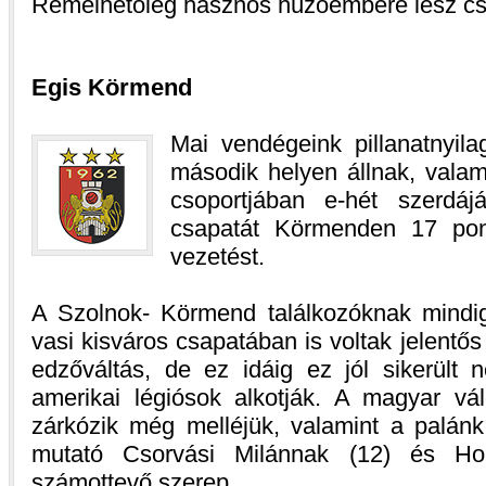
Remélhetőleg hasznos húzóembere lesz c
Egis Körmend
Mai vendégeink pillanatnyil
második helyen állnak, vala
csoportjában e-hét szerdá
csapatát Körmenden 17 pont
vezetést.
A Szolnok- Körmend találkozóknak mindi
vasi kisváros csapatában is voltak jelentős
edzőváltás, de ez idáig ez jól sikerült 
amerikai légiósok alkotják. A magyar vá
zárkózik még melléjük, valamint a palánk
mutató Csorvási Milánnak (12) és Hor
számottevő szerep.