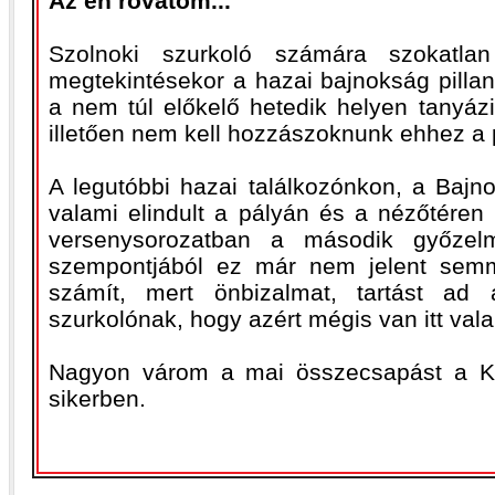
Az én rovatom...
Szolnoki szurkoló számára szokatla
megtekintésekor a hazai bajnokság pillan
a nem túl előkelő hetedik helyen tanyáz
illetően nem kell hozzászoknunk ehhez a 
A legutóbbi hazai találkozónkon, a Bajn
valami elindult a pályán és a nézőtéren
versenysorozatban a második győzelm
szempontjából ez már nem jelent semm
számít, mert önbizalmat, tartást ad
szurkolónak, hogy azért mégis van itt vala
Nagyon várom a mai összecsapást a K
sikerben.