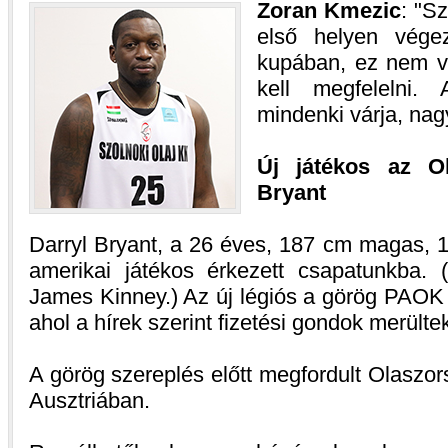
Zoran Kmezic
:
Sz
első helyen vége
kupában, ez nem vá
kell megfelelni. 
mindenki várja, na
Új játékos az Ol
Bryant
Darryl Bryant, a 26 éves, 187 cm magas, 1
amerikai játékos érkezett csapatunkba. 
James Kinney.) Az új légiós a görög PAOK T
ahol a hírek szerint fizetési gondok merültek
A görög szereplés előtt megfordult Olasz
Ausztriában.