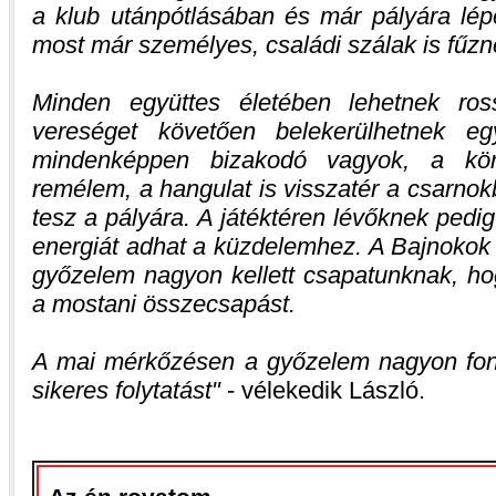
a klub utánpótlásában és már pályára lépet
most már személyes, családi szálak is fűzn
Minden együttes életében lehetnek ros
vereséget követően belekerülhetnek eg
mindenképpen bizakodó vagyok, a kör
remélem, a hangulat is visszatér a csarnok
tesz a pályára. A játéktéren lévőknek pedig
energiát adhat a küzdelemhez. A Bajnokok 
győzelem nagyon kellett csapatunknak, ho
a mostani összecsapást.
A mai mérkőzésen a győzelem nagyon fon
sikeres folytatást
- vélekedik László.