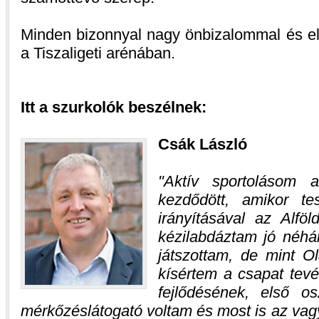
Minden bizonnyal nagy önbizalommal és el
a Tiszaligeti arénában.
Itt a szurkolók beszélnek:
Csák László
Aktív sportolásom 
kezdődött, amikor te
irányításával az Alfö
kézilabdáztam jó néhá
játszottam, de mint Ol
kísértem a csapat tev
fejlődésének, első os
mérkőzéslátogató voltam és most is az vag