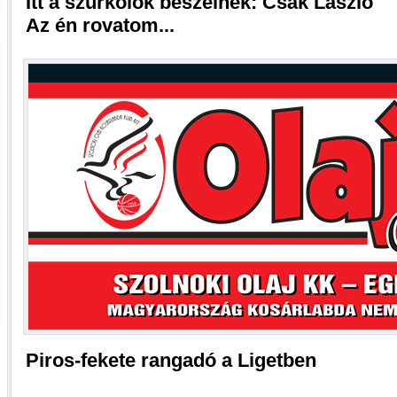
Itt a szurkolók beszélnek: Csák László
Az én rovatom...
Piros-fekete rangadó a Ligetben