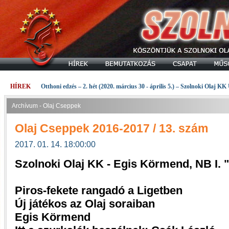
HÍREK
Otthoni edzés – 2. hét (2020. március 30 - április 5.) – Szolnoki Olaj KK
Archívum - Olaj Cseppek
Olaj Cseppek 2016-2017 / 13. szám
2017. 01. 14. 18:00:00
Szolnoki Olaj KK - Egis Körmend, NB I.
Piros-fekete rangadó a Ligetben
Új játékos az Olaj soraiban
Egis Körmend