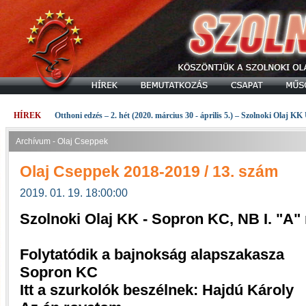
HÍREK
Otthoni edzés – 2. hét (2020. március 30 - április 5.) – Szolnoki Olaj KK
Archívum - Olaj Cseppek
Olaj Cseppek 2018-2019 / 13. szám
2019. 01. 19. 18:00:00
Szolnoki Olaj KK - Sopron KC, NB I. "A
Folytatódik a bajnokság alapszakasza
Sopron KC
Itt a szurkolók beszélnek: Hajdú Károly