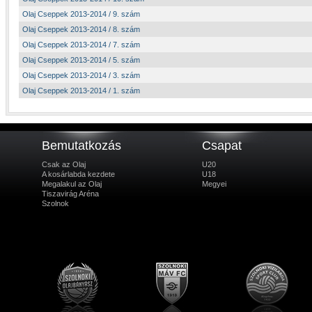
Olaj Cseppek 2013-2014 / 9. szám
Olaj Cseppek 2013-2014 / 8. szám
Olaj Cseppek 2013-2014 / 7. szám
Olaj Cseppek 2013-2014 / 5. szám
Olaj Cseppek 2013-2014 / 3. szám
Olaj Cseppek 2013-2014 / 1. szám
Bemutatkozás
Csapat
Csak az Olaj
U20
A kosárlabda kezdete
U18
Megalakul az Olaj
Megyei
Tiszavirág Aréna
Szolnok