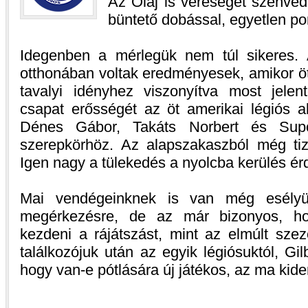
Az Olaj is vereséget szenve
büntető dobással, egyetlen pon
Idegenben a mérlegük nem túl sikeres. 
otthonában voltak eredményesek, amikor öt 
tavalyi idényhez viszonyítva most jele
csapat erősségét az öt amerikai légiós a
Dénes Gábor, Takáts Norbert és Sup
szerepkörhöz. Az alapszakaszból még tiz
Igen nagy a tülekedés a nyolcba kerülés é
Mai vendégeinknek is van még esélyü
megérkezésre, de az már bizonyos, hog
kezdeni a rájátszást, mint az elmúlt sze
találkozójuk után az egyik légiósuktól, Gi
hogy van-e pótlására új játékos, az ma kider