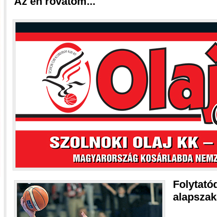
Az én rovatom...
Folyt
alapsza