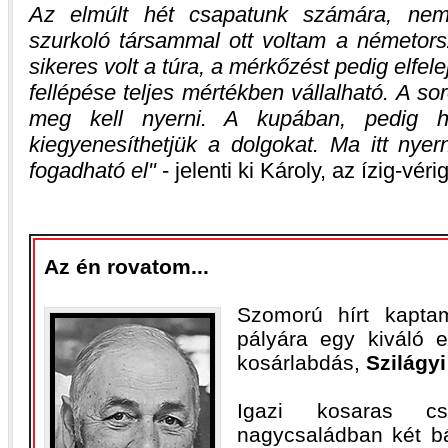
Az elmúlt hét csapatunk számára, nem 
szurkoló társammal ott voltam a németors
sikeres volt a túra, a mérkőzést pedig elfel
fellépése teljes mértékben vállalható. A 
meg kell nyerni. A kupában, pedig h
kiegyenesíthetjük a dolgokat. Ma itt nye
fogadható el
- jelenti ki Károly, az ízig-vér
Az én rovatom...
Szomorú hírt kapta
pályára egy kiváló 
kosárlabdás,
Szilágy
Igazi kosaras c
nagycsaládban két bá