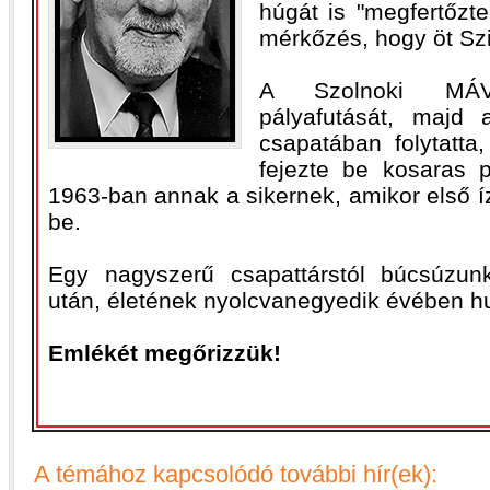
húgát is "megfertőzte
mérkőzés, hogy öt Szil
A Szolnoki MÁV
pályafutását, majd
csapatában folytatta
fejezte be kosaras p
1963-ban annak a sikernek, amikor első íz
be.
Egy nagyszerű csapattárstól búcsúzun
után, életének nyolcvanegyedik évében hu
Emlékét megőrizzük!
A témához kapcsolódó további hír(ek):