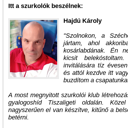
Itt a szurkolók beszélnek:
Hajdú Károly
Szolnokon, a Széche
jártam, ahol akkori
kosárlabdának. Én n
kicsit belekóstoltam
invitálására tíz éves
és attól kezdve itt va
buzdítom a csapatunkat
A most megnyitott szurkolói klub létrehozá
gyalogoshíd Tiszaligeti oldalán. Köze
nagyszerűen el van készítve, kitűnő a bel
betérni.