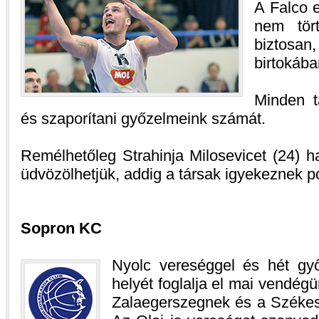
A Falco e
nem tört
biztos
birtokába
Minden ta
és szaporítani győzelmeink számát.
Remélhetőleg Strahinja Milosevicet (24) 
üdvözölhetjük, addig a társak igyekeznek pó
Sopron KC
Nyolc vereséggel és hét győ
helyét foglalja el mai vendég
Zalaegerszegnek és a Székesf