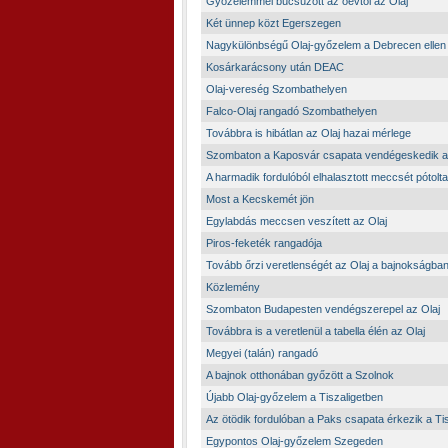
Győzelemmel búcsúzott az óévtől az Olaj
Két ünnep közt Egerszegen
Nagykülönbségű Olaj-győzelem a Debrecen ellen
Kosárkarácsony után DEAC
Olaj-vereség Szombathelyen
Falco-Olaj rangadó Szombathelyen
Továbbra is hibátlan az Olaj hazai mérlege
Szombaton a Kaposvár csapata vendégeskedik a 
A harmadik fordulóból elhalasztott meccsét pótolta
Most a Kecskemét jön
Egylabdás meccsen veszített az Olaj
Piros-feketék rangadója
Tovább őrzi veretlenségét az Olaj a bajnokságba
Közlemény
Szombaton Budapesten vendégszerepel az Olaj
Továbbra is a veretlenül a tabella élén az Olaj
Megyei (talán) rangadó
A bajnok otthonában győzött a Szolnok
Újabb Olaj-győzelem a Tiszaligetben
Az ötödik fordulóban a Paks csapata érkezik a Ti
Egypontos Olaj-győzelem Szegeden