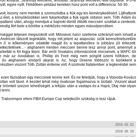
ső kosarát. Strahinja Milosevic amolyan Strahinja Milosevic-féle duplával. 8-5-re
ílt, egyre nyílt. Félidőben például kereken húsz pont volt a differencia: 50-30.
 volt, bizony nem mentek a szomszédba a fiúk egy kis keménykedésért. Láthattunk
az élet, a könyökösökkel sem fukarkodtak a fiúk egyik oldalon sem. Tóth Ádám és
pattanó után, ahogy mondjuk a bajnoki döntő ötödik meccsén szoktak a centerek.
mindig fért bele a bőrébe a mérkőzés minden egyes másodpercében.
éggel teljesen megszokott volt: Milosevic harci szelleme szikrányit sem lohadt a
a Andricon látszott leginkább, hogy mit jelent az alapozás: szűk keresztmetszetűre
n ő is kőkeményen odatette magát és a lepattanókra is jobbára jól érkezett.
etkeztetések…- alighanem minden meccsen benne lesz annyi pont, amennyit a
kettát is föl fogja tépni. Bár erről hivatalos információink nincsenek, a MAFC-tól
ele már az óvodában is. Phillip és Ford még nem pörgött üzemi hőfokon, de
 és alighanem elsöprő akarat is. Az, hogy Greene többször is kizökkent a
részben viszont Tóth Zoltán érdeme volt. A szolnoki fiatalember a legkevésbé sem
s ezen fázisában egy meccsnek lennie kell. És ne feledjük, hogy a Vojvoda-Kovács
ltan volt távol. A kezdet tehát még óvatosan fogalmazva is biztató. Viszont akad
römteli szezon lehetőségét: a lefújás után a vastaps és a Hajrá, Olaj már olyan
 lenni.
a Trabzonspor elleni FIBA Europe Cup selejtezőn szükség is lesz rájuk.
2019. 02. 02.
2018. 06. 18.