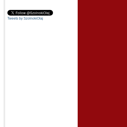
Tweets by SzolnokiOlaj