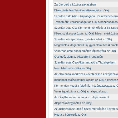
Záróforduló a középszakaszban
Elvesztette felsőházi veretlenségét az Olaj
Szerdán este Alba-Olaj rangadó Székesfehérvárot
Tovább őrzi veretlenségét az Olaj a középszaka
Szerdán este Olaj-Körmend mérkőzés a Tiszalige
Középszakaszgyőztes az Olaj, három mérkőzéssel
Szerdán középszakaszgyőztes lehet az Olaj
Magabiztos idegenbeli Olaj-győzelem Kecskemét
Vasárnap este Kecskeméten lép pályára az Olaj
Olaj-győzelem az Alba elleni rangadón
Szerdán este Olaj-Alba rangadó a Tiszaligetben
Nem hibázott az éllovas Olaj
Az első hazai mérkőzés következik a középsza
Idegenbeli győzelemmel kezdte az Olaj a középs
Körmenden kezdi a felsőházi középszakaszt az O
Vereséggel zárta az Olaj az alapszakaszt
Az Olaj Kaposváron zárja az alapszakaszt
Alapszakaszgyőztes az Olaj!
Az alapszakasz utolsó hazai mérkőzése követke
Hozta a kötelezőt az Olaj