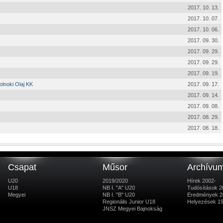
2017. 10. 13.
2017. 10. 07.
2017. 10. 06.
2017. 09. 30.
2017. 09. 29.
2017. 09. 29.
2017. 09. 19.
olnoki Olaj KK
2017. 09. 17.
2017. 09. 14.
2017. 09. 08.
2017. 08. 29.
2017. 08. 18.
Csapat
Műsor
Archívu
U20
2019/2020
Hírek 2002-
U18
NB I. "A" U20
Tudósítások 2
Megyei
NB I. "B" U20
Eredmények 2
Regionális Junior U18
Helyezések 1
JNSZ Megyei Bajnokság