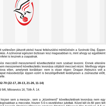
 szétesően játszott utolsó hazai felkészülési mérkőzésén a Szolnoki Olaj. Éppen
szokás. A színvonal egészen biztosan lesz magasabban is, mint ahogy az egyébként
nfelei is lesznek a csapatnak.
ülési meccsből messzemenő következtetést nem szabad levonni. Ennek ellenére
nem messzemenő következtetés levonása céljából meccset nézni. Merthogy végre
aiova ellen, amelynek korábban- nem is olyan régen- Dragan Alekszics volt a
at másodedzője éppen ezért is beszélgethetett kedélyesen a zsűriasztal előtt,
lte.
2-70 (22-17, 28-13, 21-26, 11-14)
d 9/6, Milosevics 16, Tóth Á. 14.
ban- hiszen sem a messze-, sem a „közelmenő” következtetések levonása nem egy
gósabban a meccsbe, hiszen 5-0-s vezetéshez jutottak. Közel két és fél perc telt