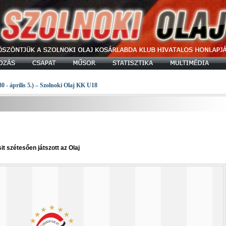
30 - április 5.) – Szolnoki Olaj KK U18
t szétesően játszott az Olaj