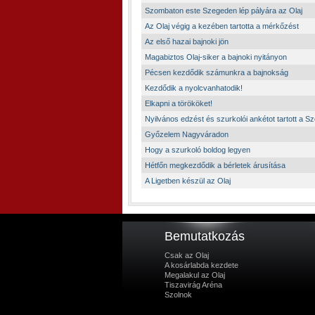
Szombaton este Szegeden lép pályára az Olaj
Az Olaj végig a kezében tartotta a mérkőzést
Az első hazai bajnoki jön
Magabiztos Olaj-siker a bajnoki nyitányon
Pécsen kezdődik számunkra a bajnokság
Kezdődik a nyolcvanhatodik!
Elkapni a törököket!
Nyilvános edzést és szurkolói ankétot tartott a Sz
Győzelem Nagyváradon
Hogy a szurkoló boldog legyen
Hétfőn megkezdődik a bérletek árusítása
A Ligetben készül az Olaj
Bemutatkozás
Csak az Olaj
A kosárlabda kezdete
Megalakul az Olaj
Tiszavirág Aréna
Szolnok