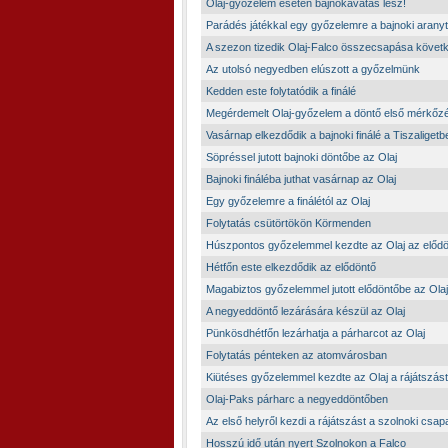
Olaj-győzelem esetén bajnokavatás lesz!
Parádés játékkal egy győzelemre a bajnoki aranyt
A szezon tizedik Olaj-Falco összecsapása követ
Az utolsó negyedben elúszott a győzelmünk
Kedden este folytatódik a finálé
Megérdemelt Olaj-győzelem a döntő első mérkőz
Vasárnap elkezdődik a bajnoki finálé a Tiszaligetb
Söpréssel jutott bajnoki döntőbe az Olaj
Bajnoki fináléba juthat vasárnap az Olaj
Egy győzelemre a finálétól az Olaj
Folytatás csütörtökön Körmenden
Húszpontos győzelemmel kezdte az Olaj az elődö
Hétfőn este elkezdődik az elődöntő
Magabiztos győzelemmel jutott elődöntőbe az Olaj
A negyeddöntő lezárására készül az Olaj
Pünkösdhétfőn lezárhatja a párharcot az Olaj
Folytatás pénteken az atomvárosban
Kiütéses győzelemmel kezdte az Olaj a rájátszást
Olaj-Paks párharc a negyeddöntőben
Az első helyről kezdi a rájátszást a szolnoki csap
Hosszú idő után nyert Szolnokon a Falco