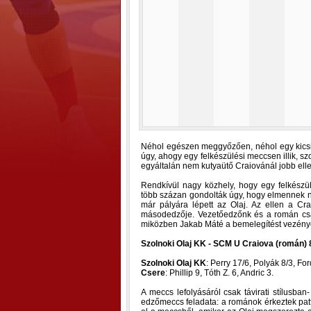
Néhol egészen meggyőzően, néhol egy kicsit
úgy, ahogy egy felkészülési meccsen illik, 
egyáltalán nem kutyaütő Craiovánál jobb elle
Rendkívül nagy közhely, hogy egy felkész
több százan gondolták úgy, hogy elmennek 
már pályára lépett az Olaj. Az ellen a Cr
másodedzője. Vezetőedzőnk és a román csap
miközben Jakab Máté a bemelegítést vezénye
Szolnoki Olaj KK - SCM U Craiova (román) 8
Szolnoki Olaj KK
: Perry 17/6, Polyák 8/3, For
Csere
: Phillip 9, Tóth Z. 6, Andric 3.
A meccs lefolyásáról csak távirati stílus
edzőmeccs feladata: a románok érkeztek patto