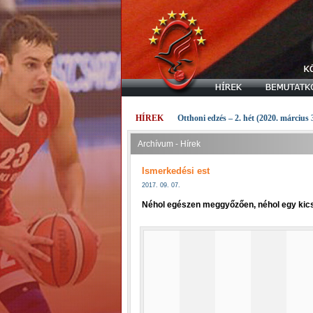
HÍREK
Otthoni edzés – 2. hét (2020. március 
Archívum - Hírek
Ismerkedési est
2017. 09. 07.
Néhol egészen meggyőzően, néhol egy kicsi