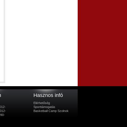
m
Hasznos infó
Elérhetőség
012-
Sporttámogatás
012-
Basketball Camp Szolnok
990-