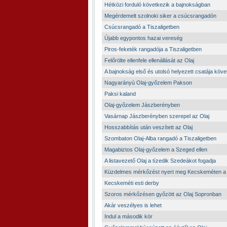
Hétközi forduló következik a bajnokságban
Megérdemelt szolnoki siker a csúcsrangadón
Csúcsrangadó a Tiszaligetben
Újabb egypontos hazai vereség
Piros-feketék rangadója a Tiszaligetben
Felőrölte ellenfele ellenállását az Olaj
A bajnokság első és utolsó helyezett csatája köve
Nagyarányú Olaj-győzelem Pakson
Paksi kaland
Olaj-győzelem Jászberényben
Vasárnap Jászberényben szerepel az Olaj
Hosszabbítás után veszített az Olaj
Szombaton Olaj-Alba rangadó a Tiszaligetben
Magabiztos Olaj-győzelem a Szeged ellen
A listavezető Olaj a tízedik Szedeákot fogadja
Küzdelmes mérkőzést nyert meg Kecskeméten a
Kecskeméti esti derby
Szoros mérkőzésen győzött az Olaj Sopronban
Akár veszélyes is lehet
Indul a második kör