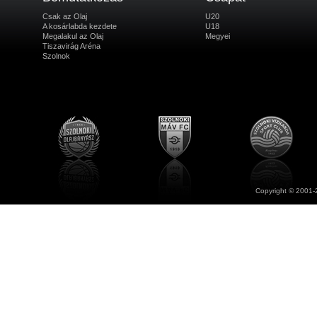
Csak az Olaj
U20
A kosárlabda kezdete
U18
Megalakul az Olaj
Megyei
Tiszavirág Aréna
Szolnok
Copyright © 2001-2