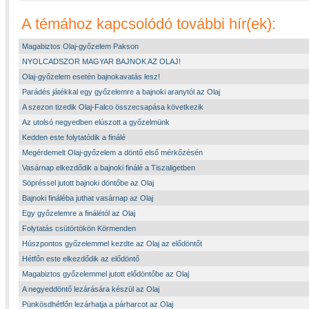
A témához kapcsolódó további hír(ek):
Magabiztos Olaj-győzelem Pakson
NYOLCADSZOR MAGYAR BAJNOK AZ OLAJ!
Olaj-győzelem esetén bajnokavatás lesz!
Parádés játékkal egy győzelemre a bajnoki aranytól az Olaj
A szezon tizedik Olaj-Falco összecsapása következik
Az utolsó negyedben elúszott a győzelmünk
Kedden este folytatódik a finálé
Megérdemelt Olaj-győzelem a döntő első mérkőzésén
Vasárnap elkezdődik a bajnoki finálé a Tiszaligetben
Söpréssel jutott bajnoki döntőbe az Olaj
Bajnoki fináléba juthat vasárnap az Olaj
Egy győzelemre a finálétól az Olaj
Folytatás csütörtökön Körmenden
Húszpontos győzelemmel kezdte az Olaj az elődöntőt
Hétfőn este elkezdődik az elődöntő
Magabiztos győzelemmel jutott elődöntőbe az Olaj
A negyeddöntő lezárására készül az Olaj
Pünkösdhétfőn lezárhatja a párharcot az Olaj