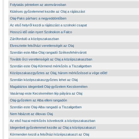
Folytatás pénteken az atomvárosban
Kiütéses győzelemmel kezdte az Olaj a rájátszást
Olaj-Paks párharc a negyeddöntőben
Az első helyről kezdi a rájátszást a szolnoki csapat
Hosszú idő után nyert Szolnokon a Falco
Záróforduló a középszakaszban
Elvesztette felsőházi veretlenségét az Olaj
Szerdán este Alba-Olaj rangadó Székesfehérvárott
Tovább őrzi veretlenségét az Olaj a középszakaszban
Szerdán este Olaj-Körmend mérkőzés a Tiszaligetben
Középszakaszgyőztes az Olaj, három mérkőzéssel a vége előtt!
Szerdán középszakaszgyőztes lehet az Olaj
Magabiztos idegenbeli Olaj-győzelem Kecskeméten
Vasárnap este Kecskeméten lép pályára az Olaj
Olaj-győzelem az Alba elleni rangadón
Szerdán este Olaj-Alba rangadó a Tiszaligetben
Nem hibázott az éllovas Olaj
Az első hazai mérkőzés következik a középszakaszban
Idegenbeli győzelemmel kezdte az Olaj a középszakaszt
Körmenden kezdi a felsőházi középszakaszt az Olaj