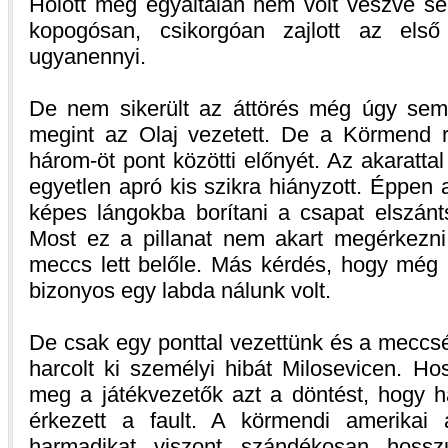
Holott még egyáltalán nem volt veszve se
kopogósan, csikorgóan zajlott az első 
ugyanennyi.
De nem sikerült az áttörés még úgy sem,
megint az Olaj vezetett. De a Körmend r
három-öt pont közötti előnyét. Az akarattal
egyetlen apró kis szikra hiányzott. Éppen 
képes lángokba borítani a csapat elszánt
Most ez a pillanat nem akart megérkezn
meccs lett belőle. Más kérdés, hogy még 
bizonyos egy labda nálunk volt.
De csak egy ponttal vezettünk és a meccsé
harcolt ki személyi hibát Milosevicen. H
meg a játékvezetők azt a döntést, hogy h
érkezett a fault. A körmendi amerikai 
harmadikat viszont szándékosan hossz