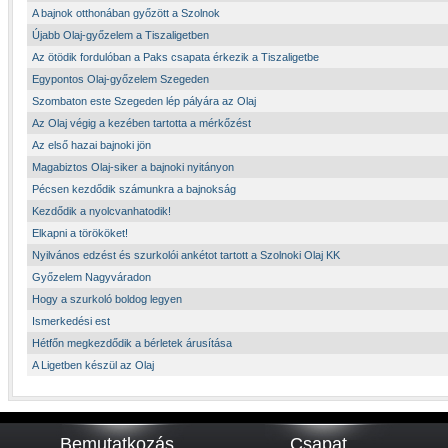
A bajnok otthonában győzött a Szolnok
Újabb Olaj-győzelem a Tiszaligetben
Az ötödik fordulóban a Paks csapata érkezik a Tiszaligetbe
Egypontos Olaj-győzelem Szegeden
Szombaton este Szegeden lép pályára az Olaj
Az Olaj végig a kezében tartotta a mérkőzést
Az első hazai bajnoki jön
Magabiztos Olaj-siker a bajnoki nyitányon
Pécsen kezdődik számunkra a bajnokság
Kezdődik a nyolcvanhatodik!
Elkapni a törököket!
Nyilvános edzést és szurkolói ankétot tartott a Szolnoki Olaj KK
Győzelem Nagyváradon
Hogy a szurkoló boldog legyen
Ismerkedési est
Hétfőn megkezdődik a bérletek árusítása
A Ligetben készül az Olaj
Bemutatkozás
Csapat