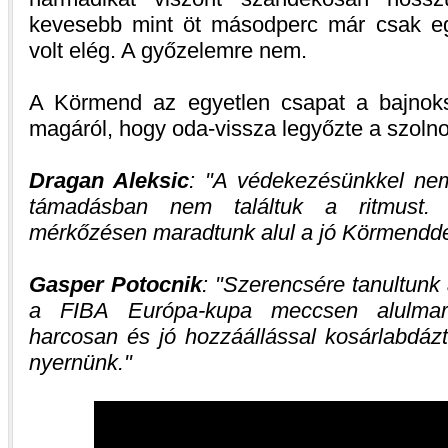
kevesebb mint öt másodperc már csak egy
volt elég. A győzelemre nem.
A Körmend az egyetlen csapat a bajnok
magáról, hogy oda-vissza legyőzte a szolno
Dragan Aleksic
:
A védekezésünkkel nem
támadásban nem találtuk a ritmust. 
mérkőzésen maradtunk alul a jó Körmendd
Gasper Potocnik
:
Szerencsére tanultunk 
a FIBA Európa-kupa meccsen alulmar
harcosan és jó hozzáállással kosárlabdázt
nyernünk.