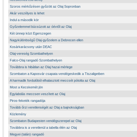
Szoros mérkőzésen győzött az Olaj Sopronban
Akár veszélyes is lehet
Indul a második kör
Győzelemmel búcsúzott az óévtől az Olaj
Két ünnep közt Egerszegen
Nagykülönbségű Olaj-győzelem a Debrecen ellen
Kosárkarácsony után DEAC
Olaj-vereség Szombathelyen
Falco-Olaj rangadó Szombathelyen
Továbbra is hibátlan az Olaj hazai mérlege
Szombaton a Kaposvár csapata vendégeskedik a Tiszaligetben
A harmadik fordulóból elhalasztott meccsét pótolta az Olaj
Most a Kecskemét jön
Egylabdás meccsen veszített az Olaj
Piros-feketék rangadója
Tovább őrzi veretlenségét az Olaj a bajnokságban
Közlemény
Szombaton Budapesten vendégszerepel az Olaj
Továbbra is a veretlenül a tabella élén az Olaj
Megyei (talán) rangadó