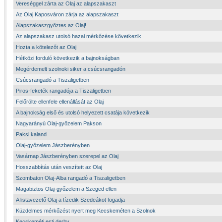
Vereséggel zárta az Olaj az alapszakaszt
Az Olaj Kaposváron zárja az alapszakaszt
Alapszakaszgyőztes az Olaj!
Az alapszakasz utolsó hazai mérkőzése következik
Hozta a kötelezőt az Olaj
Hétközi forduló következik a bajnokságban
Megérdemelt szolnoki siker a csúcsrangadón
Csúcsrangadó a Tiszaligetben
Piros-feketék rangadója a Tiszaligetben
Felőrölte ellenfele ellenállását az Olaj
A bajnokság első és utolsó helyezett csatája következik
Nagyarányú Olaj-győzelem Pakson
Paksi kaland
Olaj-győzelem Jászberényben
Vasárnap Jászberényben szerepel az Olaj
Hosszabbítás után veszített az Olaj
Szombaton Olaj-Alba rangadó a Tiszaligetben
Magabiztos Olaj-győzelem a Szeged ellen
A listavezető Olaj a tízedik Szedeákot fogadja
Küzdelmes mérkőzést nyert meg Kecskeméten a Szolnok
Kecskeméti esti derby