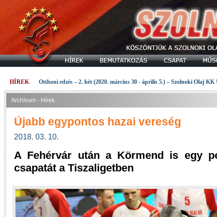
HÍREK
Otthoni edzés – 2. hét (2020. március 30 - április 5.) – Szolnoki Olaj KK
Archívum - Hírek
Újabb egypontos hazai vereség
2018. 03. 10.
A Fehérvár után a Körmend is egy po
csapatát a Tiszaligetben