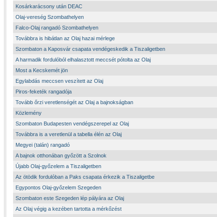
Kosárkarácsony után DEAC
Olaj-vereség Szombathelyen
Falco-Olaj rangadó Szombathelyen
Továbbra is hibátlan az Olaj hazai mérlege
Szombaton a Kaposvár csapata vendégeskedik a Tiszaligetben
A harmadik fordulóból elhalasztott meccsét pótolta az Olaj
Most a Kecskemét jön
Egylabdás meccsen veszített az Olaj
Piros-feketék rangadója
Tovább őrzi veretlenségét az Olaj a bajnokságban
Közlemény
Szombaton Budapesten vendégszerepel az Olaj
Továbbra is a veretlenül a tabella élén az Olaj
Megyei (talán) rangadó
A bajnok otthonában győzött a Szolnok
Újabb Olaj-győzelem a Tiszaligetben
Az ötödik fordulóban a Paks csapata érkezik a Tiszaligetbe
Egypontos Olaj-győzelem Szegeden
Szombaton este Szegeden lép pályára az Olaj
Az Olaj végig a kezében tartotta a mérkőzést