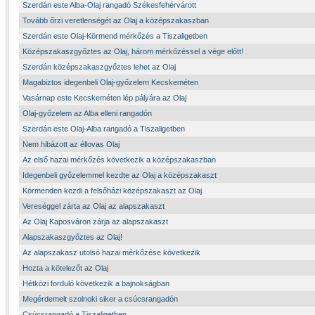
Szerdán este Alba-Olaj rangadó Székesfehérvárott
Tovább őrzi veretlenségét az Olaj a középszakaszban
Szerdán este Olaj-Körmend mérkőzés a Tiszaligetben
Középszakaszgyőztes az Olaj, három mérkőzéssel a vége előtt!
Szerdán középszakaszgyőztes lehet az Olaj
Magabiztos idegenbeli Olaj-győzelem Kecskeméten
Vasárnap este Kecskeméten lép pályára az Olaj
Olaj-győzelem az Alba elleni rangadón
Szerdán este Olaj-Alba rangadó a Tiszaligetben
Nem hibázott az éllovas Olaj
Az első hazai mérkőzés következik a középszakaszban
Idegenbeli győzelemmel kezdte az Olaj a középszakaszt
Körmenden kezdi a felsőházi középszakaszt az Olaj
Vereséggel zárta az Olaj az alapszakaszt
Az Olaj Kaposváron zárja az alapszakaszt
Alapszakaszgyőztes az Olaj!
Az alapszakasz utolsó hazai mérkőzése következik
Hozta a kötelezőt az Olaj
Hétközi forduló következik a bajnokságban
Megérdemelt szolnoki siker a csúcsrangadón
Csúcsrangadó a Tiszaligetben