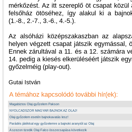
mérkőzést. Az itt szereplő öt csapat közül
felsőház ötöséhez, így alakul ki a bajno
(1.-8., 2.-7., 3.-6., 4.-5.).
Az alsóházi középszakaszban az alapsza
helyen végzett csapat játszik egymással, 
Ennek zárultával a 11. és a 12. számára v
14. pedig a kiesés elkerüléséért játszik eg
győzelméig (play-out).
Gutai István
A témához kapcsolódó további hír(ek):
Magabiztos Olaj-győzelem Pakson
NYOLCADSZOR MAGYAR BAJNOK AZ OLAJ!
Olaj-győzelem esetén bajnokavatás lesz!
Parádés játékkal egy győzelemre a bajnoki aranytól az Olaj
A szezon tizedik Olaj-Falco összecsapása következik