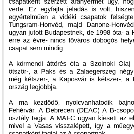
csapatként szerzett aranyérmet úgy, h
verte. Ez egyfajta jeladás is volt, hisze
egyértelműen a vidéki csapatok felségte
Tungsram-Honvéd, majd Danone-Honvéd j
ugyan jutott Budapestnek, de 1998 óta- a
erre az évre- nincs főváros dobogós hel
csapat sem mindig.
A körmendi áttörés óta a Szolnoki Olaj 
ötször-, a Paks és a Zalaegerszeg négy
még kétszer-, a Kaposvár is kétszer-, a 
ország legjobbja.
A ma kezdődő, nyolcvanhatodik bajn
Fehérvár. A Debrecen (DEAC) A B-csopor
osztály tagja. A MAFC ugyan kiesett az e
mivel a Vasas visszalépett, így a műegye
csapatként tagjai az A csoportnak.