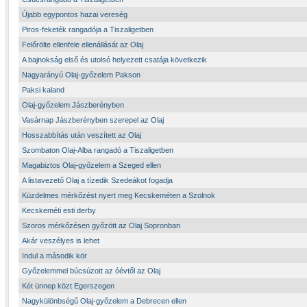
Újabb egypontos hazai vereség
Piros-feketék rangadója a Tiszaligetben
Felőrölte ellenfele ellenállását az Olaj
A bajnokság első és utolsó helyezett csatája következik
Nagyarányú Olaj-győzelem Pakson
Paksi kaland
Olaj-győzelem Jászberényben
Vasárnap Jászberényben szerepel az Olaj
Hosszabbítás után veszített az Olaj
Szombaton Olaj-Alba rangadó a Tiszaligetben
Magabiztos Olaj-győzelem a Szeged ellen
A listavezető Olaj a tízedik Szedeákot fogadja
Küzdelmes mérkőzést nyert meg Kecskeméten a Szolnok
Kecskeméti esti derby
Szoros mérkőzésen győzött az Olaj Sopronban
Akár veszélyes is lehet
Indul a második kör
Győzelemmel búcsúzott az óévtől az Olaj
Két ünnep közt Egerszegen
Nagykülönbségű Olaj-győzelem a Debrecen ellen