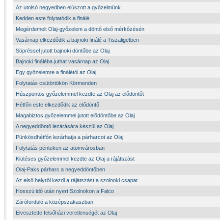
Az utolsó negyedben elúszott a győzelmünk
Kedden este folytatódik a finálé
Megérdemelt Olaj-győzelem a döntő első mérkőzésén
Vasárnap elkezdődik a bajnoki finálé a Tiszaligetben
Söpréssel jutott bajnoki döntőbe az Olaj
Bajnoki fináléba juthat vasárnap az Olaj
Egy győzelemre a finálétól az Olaj
Folytatás csütörtökön Körmenden
Húszpontos győzelemmel kezdte az Olaj az elődöntőt
Hétfőn este elkezdődik az elődöntő
Magabiztos győzelemmel jutott elődöntőbe az Olaj
A negyeddöntő lezárására készül az Olaj
Pünkösdhétfőn lezárhatja a párharcot az Olaj
Folytatás pénteken az atomvárosban
Kiütéses győzelemmel kezdte az Olaj a rájátszást
Olaj-Paks párharc a negyeddöntőben
Az első helyről kezdi a rájátszást a szolnoki csapat
Hosszú idő után nyert Szolnokon a Falco
Záróforduló a középszakaszban
Elvesztette felsőházi veretlenségét az Olaj