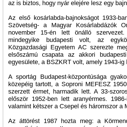
az is biztos, hogy nyár elejére lesz egy bajn
Az első kosárlabda-bajnokságot 1933-ban 
Szövetség- a Magyar Kosárlabdázók O
november 15-én lett önálló szervezet.
mindegyike budapesti volt, az egyk
Közgazdasági Egyetem AC szerezte meg
elsőszámú csapata az akkori budapesti 
egyesülete, a BSZKRT volt, amely 1943-ig h
A sportág Budapest-központúsága gyakor
közepéig tartott, a Soproni MEFESZ 1950-
szerzett érmet, harmadik lett. A 33-szor
először 1952-ben lett aranyérmes. 1986
valamint kétszer a Csepel és háromszor a 
Az áttörést 1987 hozta meg: a Körmen