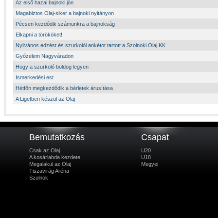
Az első hazai bajnoki jön
Magabiztos Olaj-siker a bajnoki nyitányon
Pécsen kezdődik számunkra a bajnokság
Elkapni a törököket!
Nyilvános edzést és szurkolói ankétot tartott a Szolnoki Olaj KK
Győzelem Nagyváradon
Hogy a szurkoló boldog legyen
Ismerkedési est
Hétfőn megkezdődik a bérletek árusítása
A Ligetben készül az Olaj
Bemutatkozás
Csapat
Csak az Olaj
U20
A kosárlabda kezdete
U18
Megalakul az Olaj
Megyei
Tiszavirág Aréna
Szolnok