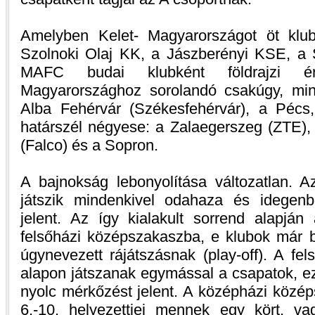
Amelyben Kelet- Magyarországot öt klub
Szolnoki Olaj KK, a Jászberényi KSE, a
MAFC budai klubként földrajzi é
Magyarországhoz sorolandó csakúgy, mi
Alba Fehérvár (Székesfehérvár), a Pécs
határszél négyese: a Zalaegerszeg (ZTE)
(Falco) és a Sopron.
A bajnokság lebonyolítása változatlan. 
játszik mindenkivel odahaza és idegenb
jelent. Az így kialakult sorrend alapján
felsőházi középszakaszba, e klubok már b
úgynevezett rájátszásnak (play-off). A fe
alapon játszanak egymással a csapatok, e
nyolc mérkőzést jelent. A középházi közé
6.-10. helyezettjei mennek egy kört, va