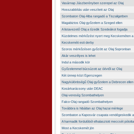
Vasárnap Jászberényben szerepel az Olaj
Hosszabbítás után veszített az Olaj
Szombaton Olaj-Alba rangadó a Tiszaligetben
Magabiztos Olaj-győzelem a Szeged ellen
A listavezető Olaj a tízedik Szedeákot fogadja
Küzdelmes mérkőzést nyert meg Kecskeméten a
Kecskeméti esti derby
Szoros mérkőzésen győzött az Olaj Sopronban
Akár veszélyes is lehet
Indul a második kör
Győzelemmel búcsúzott az óévtől az Olaj
Két ünnep közt Egerszegen
Nagykülönbségű Olaj-győzelem a Debrecen ellen
Kosárkarácsony után DEAC
Olaj-vereség Szombathelyen
Falco-Olaj rangadó Szombathelyen
Továbbra is hibátlan az Olaj hazai mérlege
Szombaton a Kaposvár csapata vendégeskedik a 
A harmadik fordulóból elhalasztott meccsét pótolta
Most a Kecskemét jön