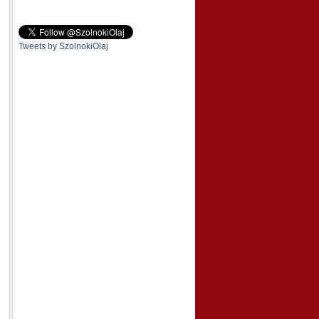
Tweets by SzolnokiOlaj