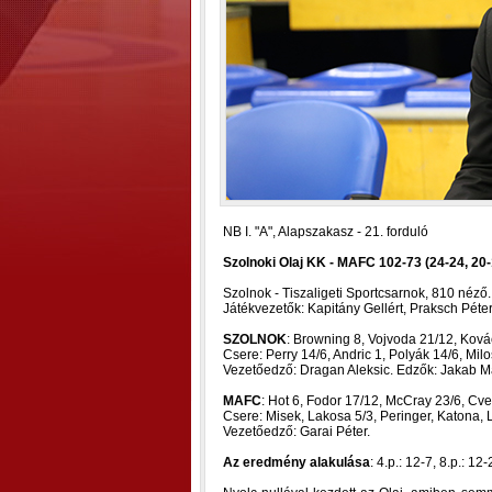
NB I. "A", Alapszakasz - 21. forduló
Szolnoki Olaj KK - MAFC 102-73 (24-24, 20-
Szolnok - Tiszaligeti Sportcsarnok, 810 néző.
Játékvezetők: Kapitány Gellért, Praksch Péte
SZOLNOK
: Browning 8, Vojvoda 21/12, Kovác
Csere: Perry 14/6, Andric 1, Polyák 14/6, Mil
Vezetőedző: Dragan Aleksic. Edzők: Jakab M
MAFC
: Hot 6, Fodor 17/12, McCray 23/6, Cvet
Csere: Misek, Lakosa 5/3, Peringer, Katona, L
Vezetőedző: Garai Péter.
Az eredmény alakulása
: 4.p.: 12-7, 8.p.: 12