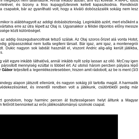
mi meglepőt nem találhatunk. Annál inkább abban, ami ezt követte. A MAFC futott
etével, és bizony a friss kupagyőztesnek kellett kapaszkodnia. Rendkívüli
 csapatok, bár az gyanítható volt, hogy a kíváló dobószázalék sokáig nem lesz
mikor is alábbhagyott az addigi dobásbiztonság. Leginkább azért, mert elsőként a
rtatva erre az útra lépett az Olaj is. Ugyanakkor a félidei ötpontos előny messze
ssége közti különbséget.
az addig összegubancoltnak tetsző szálak. Az Olaj szoros őrizet alá vonta Hotot,
dig gólpasszokkal nem tudta segíteni társait. Bár igaz, ami igaz, a montenegrói
t. Dukic nagyon sok labdát használt el, viszont Andric alig-alig került játékba,
s.
vált egyre inkább láthatóvá, annál inkább nyílt szép lassan az olló. McCray igen
párosított mennyiség ezúttal is többet ért. Az utolsó három percben pályára lépő
r Gábor
teljesített a legemlékezetesebben, hiszen amit rádobott, az be is ment (3/3
degy alapon játszott ellenünk, és nagyon sokáig jól tartotta magát. A harmadik
dekezésünket, és innentől rendben volt a játékunk, csütörtöktől pedig már
azt gondolom, hogy harminc percen át tisztességesen helyt álltunk a Magyar
felőrölt bennünket az erős játékosállományú szolnoki csapat.