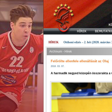
HÍREK
Otthoni edzés – 2. hét (2020. március 
Archívum - Hírek
Felőrölte ellenfele ellenállását az Olaj
2018. 03. 07.
A harmadik negyed közepén összerakta a 