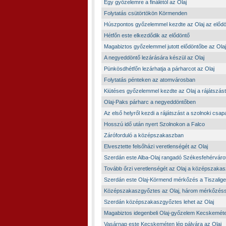
Egy győzelemre a finálétól az Olaj
Folytatás csütörtökön Körmenden
Húszpontos győzelemmel kezdte az Olaj az elődö
Hétfőn este elkezdődik az elődöntő
Magabiztos győzelemmel jutott elődöntőbe az Olaj
A negyeddöntő lezárására készül az Olaj
Pünkösdhétfőn lezárhatja a párharcot az Olaj
Folytatás pénteken az atomvárosban
Kiütéses győzelemmel kezdte az Olaj a rájátszást
Olaj-Paks párharc a negyeddöntőben
Az első helyről kezdi a rájátszást a szolnoki csap
Hosszú idő után nyert Szolnokon a Falco
Záróforduló a középszakaszban
Elvesztette felsőházi veretlenségét az Olaj
Szerdán este Alba-Olaj rangadó Székesfehérvárot
Tovább őrzi veretlenségét az Olaj a középszaka
Szerdán este Olaj-Körmend mérkőzés a Tiszalige
Középszakaszgyőztes az Olaj, három mérkőzéssel
Szerdán középszakaszgyőztes lehet az Olaj
Magabiztos idegenbeli Olaj-győzelem Kecskemét
Vasárnap este Kecskeméten lép pályára az Olaj