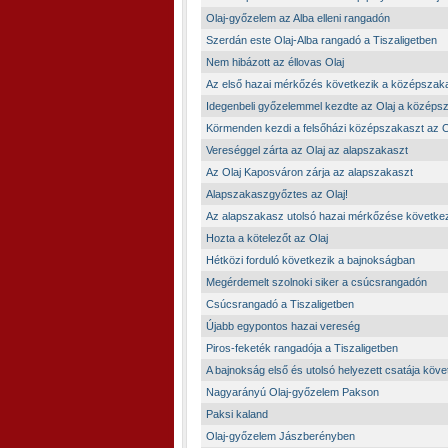
Olaj-győzelem az Alba elleni rangadón
Szerdán este Olaj-Alba rangadó a Tiszaligetben
Nem hibázott az éllovas Olaj
Az első hazai mérkőzés következik a középsza
Idegenbeli győzelemmel kezdte az Olaj a középs
Körmenden kezdi a felsőházi középszakaszt az O
Vereséggel zárta az Olaj az alapszakaszt
Az Olaj Kaposváron zárja az alapszakaszt
Alapszakaszgyőztes az Olaj!
Az alapszakasz utolsó hazai mérkőzése követke
Hozta a kötelezőt az Olaj
Hétközi forduló következik a bajnokságban
Megérdemelt szolnoki siker a csúcsrangadón
Csúcsrangadó a Tiszaligetben
Újabb egypontos hazai vereség
Piros-feketék rangadója a Tiszaligetben
A bajnokság első és utolsó helyezett csatája köve
Nagyarányú Olaj-győzelem Pakson
Paksi kaland
Olaj-győzelem Jászberényben