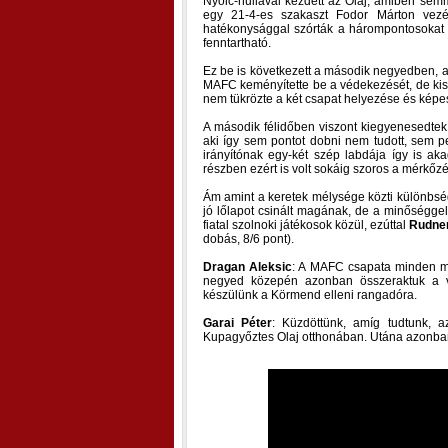
Nyolc-nullával kezdett az Olaj, amiben sem
egy 21-4-es szakaszt Fodor Márton vezérl
hatékonysággal szórták a hárompontosokat a
fenntartható.
Ez be is következett a második negyedben, a
MAFC keményítette be a védekezését, de kisvá
nem tükrözte a két csapat helyezése és képe
A második félidőben viszont kiegyenesedtek 
aki így sem pontot dobni nem tudott, sem pe
irányítónak egy-két szép labdája így is akad
részben ezért is volt sokáig szoros a mérkőzé
Ám amint a keretek mélysége közti különbség 
jó lőlapot csinált magának, de a minőséggel 
fiatal szolnoki játékosok közül, ezúttal
Rudne
dobás, 8/6 pont).
Dragan Aleksic
: A MAFC csapata minden min
negyed közepén azonban összeraktuk a vé
készülünk a Körmend elleni rangadóra.
Garai Péter
: Küzdöttünk, amíg tudtunk, 
Kupagyőztes Olaj otthonában. Utána azonban 