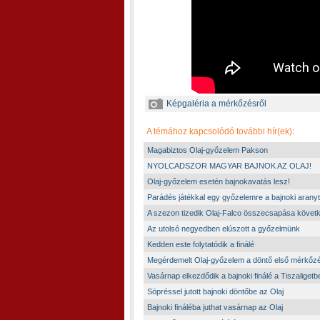
Képgaléria a mérkőzésről
A témához kapcsolódó további hír(ek):
Magabiztos Olaj-győzelem Pakson
NYOLCADSZOR MAGYAR BAJNOK AZ OLAJ!
Olaj-győzelem esetén bajnokavatás lesz!
Parádés játékkal egy győzelemre a bajnoki aranyt
A szezon tizedik Olaj-Falco összecsapása követ
Az utolsó negyedben elúszott a győzelmünk
Kedden este folytatódik a finálé
Megérdemelt Olaj-győzelem a döntő első mérkőz
Vasárnap elkezdődik a bajnoki finálé a Tiszaligetb
Söpréssel jutott bajnoki döntőbe az Olaj
Bajnoki fináléba juthat vasárnap az Olaj