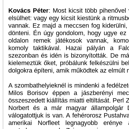
Kovács Péter
: Most kicsit több pihenővel
elsülhet: vagy egy kicsit kiestünk a ritmus
vannak. Ez majd a meccsen fog kiderülni,
dönteni. Én úgy gondolom, hogy ugye ez i
oldalon remek játékosok vannak, komo
komoly taktikával. Hazai pályán a Fal
szezonban és idén is bizonyították. De má
kielemeztük őket, próbálunk felkészülni b
dolgokra építeni, amik működtek az elmúlt
A szombathelyieknél is mindenki a fedélzet
Milos Borisov éppen a jászberényi mec
összeszedett kiállítás miatti eltiltását. Per
Norbert és a már magyar állampolgár 
válogatottjuk is van. A fehérorosz Pustahva
amerikai Norfleet legnagyobb erénye