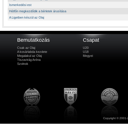
Ismerkedési est
Hétfőn megkezdődik a bérletek árusítása
A Ligetben készül az Olaj
Bemutatkozás
Csapat
Csak az Olaj
U20
A kosárlabda kezdete
U18
Megalakul az Olaj
Megyei
Tiszavirág Aréna
Szolnok
Copyright © 2001-2