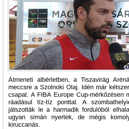
Átmeneti albérletben, a Tiszavirág Arén
meccsre a Szolnoki Olaj. Idén már kétszer
csapat. A FIBA Europe Cup-mérkőzésen mi
ráadásul tíz-tíz ponttal. A szombathel
játszották le a harmadik fordulóból elha
ugyan simán nyertek, de mégis komoly 
kiruccanás.