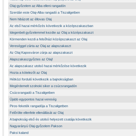
Olaj-győzelem az Alba elleni rangadón
Szerdán este Olaj-Alba rangadó a Tiszaligetben
Nem hibázott az éllovas Olaj
Az első hazai mérkőzés következik a középszakaszban
Idegenbeli győzelemmel kezdte az Olaj a középszakaszt
Körmenden kezdi a felsőházi középszakaszt az Olaj
Vereséggel zárta az Olaj az alapszakaszt
Az Olaj Kaposváron zárja az alapszakaszt
Alapszakaszgyőztes az Olaj!
Az alapszakasz utolsó hazai mérkőzése következik
Hozta a kötelezőt az Olaj
Hétközi forduló következik a bajnokságban
Megérdemelt szolnoki siker a csúcsrangadón
Csúcsrangadó a Tiszaligetben
Újabb egypontos hazai vereség
Piros-feketék rangadója a Tiszaligetben
Felőrölte ellenfele ellenállását az Olaj
A bajnokság első és utolsó helyezett csatája következik
Nagyarányú Olaj-győzelem Pakson
Paksi kaland