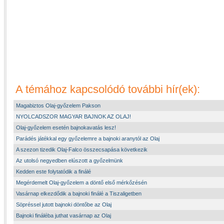
A témához kapcsolódó további hír(ek):
Magabiztos Olaj-győzelem Pakson
NYOLCADSZOR MAGYAR BAJNOK AZ OLAJ!
Olaj-győzelem esetén bajnokavatás lesz!
Parádés játékkal egy győzelemre a bajnoki aranytól az Olaj
A szezon tizedik Olaj-Falco összecsapása következik
Az utolsó negyedben elúszott a győzelmünk
Kedden este folytatódik a finálé
Megérdemelt Olaj-győzelem a döntő első mérkőzésén
Vasárnap elkezdődik a bajnoki finálé a Tiszaligetben
Söpréssel jutott bajnoki döntőbe az Olaj
Bajnoki fináléba juthat vasárnap az Olaj