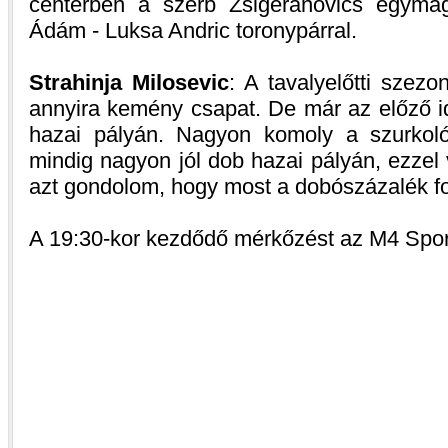
centerben a szerb Zsigeranovics egymag
Ádám - Luksa Andric toronypárral.
Strahinja Milosevic
: A tavalyelőtti szez
annyira kemény csapat. De már az előző i
hazai pályán. Nagyon komoly a szurkoló
mindig nagyon jól dob hazai pályán, ezzel
azt gondolom, hogy most a dobószázalék fo
A 19:30-kor kezdődő mérkőzést az M4 Sport