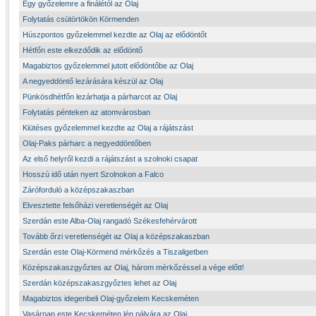
Egy győzelemre a finálétól az Olaj
Folytatás csütörtökön Körmenden
Húszpontos győzelemmel kezdte az Olaj az elődöntőt
Hétfőn este elkezdődik az elődöntő
Magabiztos győzelemmel jutott elődöntőbe az Olaj
A negyeddöntő lezárására készül az Olaj
Pünkösdhétfőn lezárhatja a párharcot az Olaj
Folytatás pénteken az atomvárosban
Kiütéses győzelemmel kezdte az Olaj a rájátszást
Olaj-Paks párharc a negyeddöntőben
Az első helyről kezdi a rájátszást a szolnoki csapat
Hosszú idő után nyert Szolnokon a Falco
Záróforduló a középszakaszban
Elvesztette felsőházi veretlenségét az Olaj
Szerdán este Alba-Olaj rangadó Székesfehérvárott
Tovább őrzi veretlenségét az Olaj a középszakaszban
Szerdán este Olaj-Körmend mérkőzés a Tiszaligetben
Középszakaszgyőztes az Olaj, három mérkőzéssel a vége előtt!
Szerdán középszakaszgyőztes lehet az Olaj
Magabiztos idegenbeli Olaj-győzelem Kecskeméten
Vasárnap este Kecskeméten lép pályára az Olaj