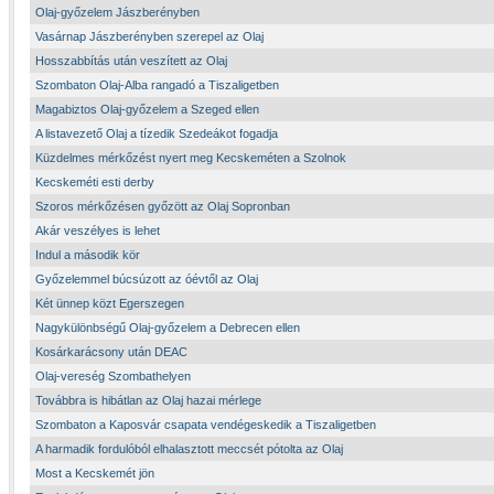
Olaj-győzelem Jászberényben
Vasárnap Jászberényben szerepel az Olaj
Hosszabbítás után veszített az Olaj
Szombaton Olaj-Alba rangadó a Tiszaligetben
Magabiztos Olaj-győzelem a Szeged ellen
A listavezető Olaj a tízedik Szedeákot fogadja
Küzdelmes mérkőzést nyert meg Kecskeméten a Szolnok
Kecskeméti esti derby
Szoros mérkőzésen győzött az Olaj Sopronban
Akár veszélyes is lehet
Indul a második kör
Győzelemmel búcsúzott az óévtől az Olaj
Két ünnep közt Egerszegen
Nagykülönbségű Olaj-győzelem a Debrecen ellen
Kosárkarácsony után DEAC
Olaj-vereség Szombathelyen
Továbbra is hibátlan az Olaj hazai mérlege
Szombaton a Kaposvár csapata vendégeskedik a Tiszaligetben
A harmadik fordulóból elhalasztott meccsét pótolta az Olaj
Most a Kecskemét jön