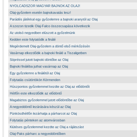
NYOLCADSZOR MAGYAR BAJNOK AZ OLAJ!
Olaj-győzelem esetén bajnokavatás lesz!
Parádés játékkal egy győzelemre a bajnoki aranytól az Olaj
A szezon tizedik Olaj-Falco összecsapása következik
Az utolsó negyedben elúszott a győzelmünk
Kedden este folytatódik a finálé
Megérdemelt Olaj-győzelem a döntő első mérkőzésén
Vasárnap elkezdődik a bajnoki finálé a Tiszaligetben
Söpréssel jutott bajnoki döntőbe az Olaj
Bajnoki fináléba juthat vasárnap az Olaj
Egy győzelemre a finálétól az Olaj
Folytatás csütörtökön Körmenden
Húszpontos győzelemmel kezdte az Olaj az elődöntőt
Hétfőn este elkezdődik az elődöntő
Magabiztos győzelemmel jutott elődöntőbe az Olaj
A negyeddöntő lezárására készül az Olaj
Pünkösdhétfőn lezárhatja a párharcot az Olaj
Folytatás pénteken az atomvárosban
Kiütéses győzelemmel kezdte az Olaj a rájátszást
Olaj-Paks párharc a negyeddöntőben