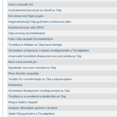
Indul a második kör
Győzelemmel búcsúzott az óévtől az Olaj
Két ünnep közt Egerszegen
Nagykülönbségű Olaj-győzelem a Debrecen ellen
Kosárkarácsony után DEAC
Olaj-vereség Szombathelyen
Falco-Olaj rangadó Szombathelyen
Továbbra is hibátlan az Olaj hazai mérlege
Szombaton a Kaposvár csapata vendégeskedik a Tiszaligetben
A harmadik fordulóból elhalasztott meccsét pótolta az Olaj
Most a Kecskemét jön
Egylabdás meccsen veszített az Olaj
Piros-feketék rangadója
Tovább őrzi veretlenségét az Olaj a bajnokságban
Közlemény
Szombaton Budapesten vendégszerepel az Olaj
Továbbra is a veretlenül a tabella élén az Olaj
Megyei (talán) rangadó
A bajnok otthonában győzött a Szolnok
Újabb Olaj-győzelem a Tiszaligetben