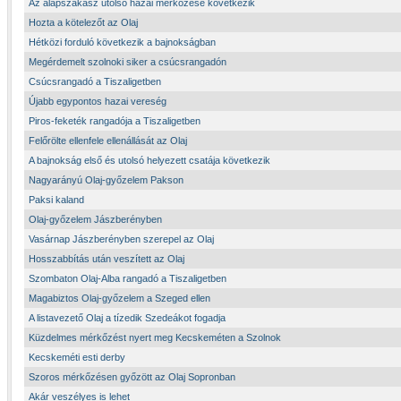
Az alapszakasz utolsó hazai mérkőzése következik
Hozta a kötelezőt az Olaj
Hétközi forduló következik a bajnokságban
Megérdemelt szolnoki siker a csúcsrangadón
Csúcsrangadó a Tiszaligetben
Újabb egypontos hazai vereség
Piros-feketék rangadója a Tiszaligetben
Felőrölte ellenfele ellenállását az Olaj
A bajnokság első és utolsó helyezett csatája következik
Nagyarányú Olaj-győzelem Pakson
Paksi kaland
Olaj-győzelem Jászberényben
Vasárnap Jászberényben szerepel az Olaj
Hosszabbítás után veszített az Olaj
Szombaton Olaj-Alba rangadó a Tiszaligetben
Magabiztos Olaj-győzelem a Szeged ellen
A listavezető Olaj a tízedik Szedeákot fogadja
Küzdelmes mérkőzést nyert meg Kecskeméten a Szolnok
Kecskeméti esti derby
Szoros mérkőzésen győzött az Olaj Sopronban
Akár veszélyes is lehet