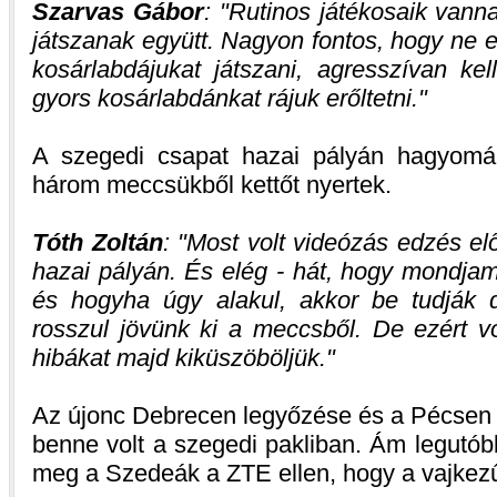
Szarvas Gábor
:
Rutinos játékosaik vann
játszanak együtt. Nagyon fontos, hogy ne 
kosárlabdájukat játszani, agresszívan ke
gyors kosárlabdánkat rájuk erőltetni.
A szegedi csapat hazai pályán hagyomán
három meccsükből kettőt nyertek.
Tóth Zoltán
:
Most volt videózás edzés előt
hazai pályán. És elég - hát, hogy mondja
és hogyha úgy alakul, akkor be tudják 
rosszul jövünk ki a meccsből. De ezért v
hibákat majd kiküszöböljük.
Az újonc Debrecen legyőzése és a Pécsen 
benne volt a szegedi pakliban. Ám legutób
meg a Szedeák a ZTE ellen, hogy a vajkezű 