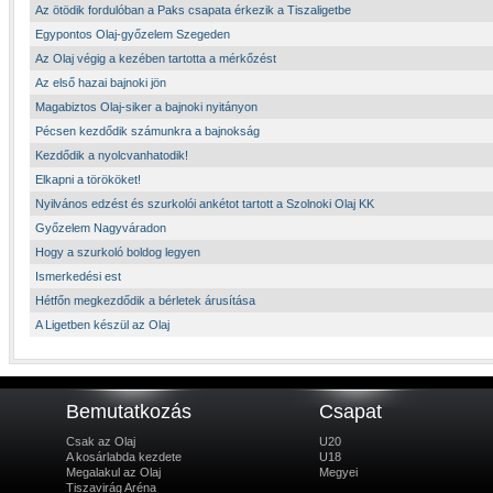
Az ötödik fordulóban a Paks csapata érkezik a Tiszaligetbe
Egypontos Olaj-győzelem Szegeden
Az Olaj végig a kezében tartotta a mérkőzést
Az első hazai bajnoki jön
Magabiztos Olaj-siker a bajnoki nyitányon
Pécsen kezdődik számunkra a bajnokság
Kezdődik a nyolcvanhatodik!
Elkapni a törököket!
Nyilvános edzést és szurkolói ankétot tartott a Szolnoki Olaj KK
Győzelem Nagyváradon
Hogy a szurkoló boldog legyen
Ismerkedési est
Hétfőn megkezdődik a bérletek árusítása
A Ligetben készül az Olaj
Bemutatkozás
Csapat
Csak az Olaj
U20
A kosárlabda kezdete
U18
Megalakul az Olaj
Megyei
Tiszavirág Aréna