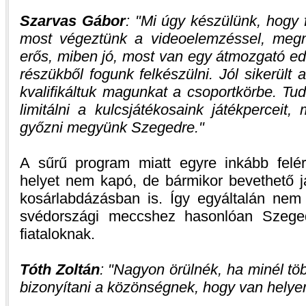
Szarvas Gábor
:
Mi úgy készülünk, hogy f
most végeztünk a videoelemzéssel, megn
erős, miben jó, most van egy átmozgató edz
részükből fogunk felkészülni. Jól sikerült 
kvalifikáltuk magunkat a csoportkörbe. Tu
limitálni a kulcsjátékosaink játékperceit,
győzni megyünk Szegedre.
A sűrű program miatt egyre inkább felé
helyet nem kapó, de bármikor bevethető 
kosárlabdázásban is. Így egyáltalán nem 
svédországi meccshez hasonlóan Szeged
fiataloknak.
Tóth Zoltán
:
Nagyon örülnék, ha minél tö
bizonyítani a közönségnek, hogy van hely