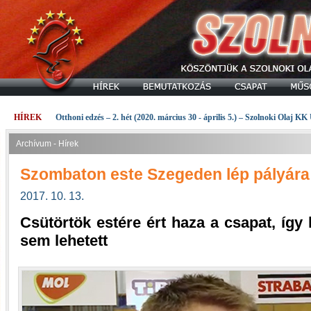
HÍREK
Otthoni edzés – 2. hét (2020. március 30 - április 5.) – Szolnoki Olaj KK
Archívum - Hírek
Szombaton este Szegeden lép pályára 
2017. 10. 13.
Csütörtök estére ért haza a csapat, íg
sem lehetett