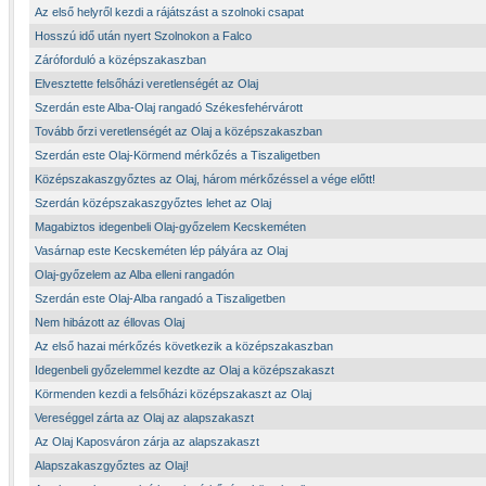
Az első helyről kezdi a rájátszást a szolnoki csapat
Hosszú idő után nyert Szolnokon a Falco
Záróforduló a középszakaszban
Elvesztette felsőházi veretlenségét az Olaj
Szerdán este Alba-Olaj rangadó Székesfehérvárott
Tovább őrzi veretlenségét az Olaj a középszakaszban
Szerdán este Olaj-Körmend mérkőzés a Tiszaligetben
Középszakaszgyőztes az Olaj, három mérkőzéssel a vége előtt!
Szerdán középszakaszgyőztes lehet az Olaj
Magabiztos idegenbeli Olaj-győzelem Kecskeméten
Vasárnap este Kecskeméten lép pályára az Olaj
Olaj-győzelem az Alba elleni rangadón
Szerdán este Olaj-Alba rangadó a Tiszaligetben
Nem hibázott az éllovas Olaj
Az első hazai mérkőzés következik a középszakaszban
Idegenbeli győzelemmel kezdte az Olaj a középszakaszt
Körmenden kezdi a felsőházi középszakaszt az Olaj
Vereséggel zárta az Olaj az alapszakaszt
Az Olaj Kaposváron zárja az alapszakaszt
Alapszakaszgyőztes az Olaj!