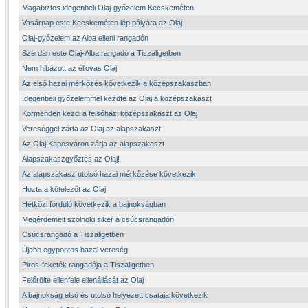
Magabiztos idegenbeli Olaj-győzelem Kecskeméten
Vasárnap este Kecskeméten lép pályára az Olaj
Olaj-győzelem az Alba elleni rangadón
Szerdán este Olaj-Alba rangadó a Tiszaligetben
Nem hibázott az éllovas Olaj
Az első hazai mérkőzés következik a középszakaszban
Idegenbeli győzelemmel kezdte az Olaj a középszakaszt
Körmenden kezdi a felsőházi középszakaszt az Olaj
Vereséggel zárta az Olaj az alapszakaszt
Az Olaj Kaposváron zárja az alapszakaszt
Alapszakaszgyőztes az Olaj!
Az alapszakasz utolsó hazai mérkőzése következik
Hozta a kötelezőt az Olaj
Hétközi forduló következik a bajnokságban
Megérdemelt szolnoki siker a csúcsrangadón
Csúcsrangadó a Tiszaligetben
Újabb egypontos hazai vereség
Piros-feketék rangadója a Tiszaligetben
Felőrölte ellenfele ellenállását az Olaj
A bajnokság első és utolsó helyezett csatája következik