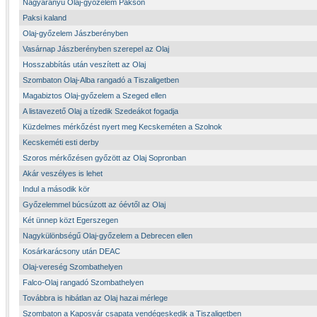
Nagyarányú Olaj-győzelem Pakson
Paksi kaland
Olaj-győzelem Jászberényben
Vasárnap Jászberényben szerepel az Olaj
Hosszabbítás után veszített az Olaj
Szombaton Olaj-Alba rangadó a Tiszaligetben
Magabiztos Olaj-győzelem a Szeged ellen
A listavezető Olaj a tízedik Szedeákot fogadja
Küzdelmes mérkőzést nyert meg Kecskeméten a Szolnok
Kecskeméti esti derby
Szoros mérkőzésen győzött az Olaj Sopronban
Akár veszélyes is lehet
Indul a második kör
Győzelemmel búcsúzott az óévtől az Olaj
Két ünnep közt Egerszegen
Nagykülönbségű Olaj-győzelem a Debrecen ellen
Kosárkarácsony után DEAC
Olaj-vereség Szombathelyen
Falco-Olaj rangadó Szombathelyen
Továbbra is hibátlan az Olaj hazai mérlege
Szombaton a Kaposvár csapata vendégeskedik a Tiszaligetben