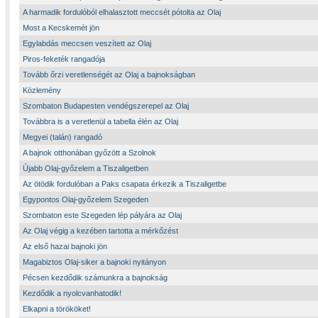
A harmadik fordulóból elhalasztott meccsét pótolta az Olaj
Most a Kecskemét jön
Egylabdás meccsen veszített az Olaj
Piros-feketék rangadója
Tovább őrzi veretlenségét az Olaj a bajnokságban
Közlemény
Szombaton Budapesten vendégszerepel az Olaj
Továbbra is a veretlenül a tabella élén az Olaj
Megyei (talán) rangadó
A bajnok otthonában győzött a Szolnok
Újabb Olaj-győzelem a Tiszaligetben
Az ötödik fordulóban a Paks csapata érkezik a Tiszaligetbe
Egypontos Olaj-győzelem Szegeden
Szombaton este Szegeden lép pályára az Olaj
Az Olaj végig a kezében tartotta a mérkőzést
Az első hazai bajnoki jön
Magabiztos Olaj-siker a bajnoki nyitányon
Pécsen kezdődik számunkra a bajnokság
Kezdődik a nyolcvanhatodik!
Elkapni a törököket!