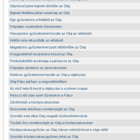
Söpréssel jutott bajnoki döntőbe az Olaj
Bajnoki fináléba juthat vasárnap az Olaj
Egy győzelemre a finálétól az Olaj
Folytatás csütörtökön Körmenden
Húszpontos győzelemmel kezdte az Olaj az elődöntőt
Hétfőn este elkezdődik az elődöntő
Magabiztos győzelemmel jutott elődöntőbe az Olaj
A negyeddöntő lezárására készül az Olaj
Pünkösdhétfőn lezárhatja a párharcot az Olaj
Folytatás pénteken az atomvárosban
Kiütéses győzelemmel kezdte az Olaj a rájátszást
Olaj-Paks párharc a negyeddöntőben
Az első helyről kezdi a rájátszást a szolnoki csapat
Hosszú idő után nyert Szolnokon a Falco
Záróforduló a középszakaszban
Elvesztette felsőházi veretlenségét az Olaj
Szerdán este Alba-Olaj rangadó Székesfehérvárott
Tovább őrzi veretlenségét az Olaj a középszakaszban
Középszakaszgyőztes az Olaj, három mérkőzéssel a vége előtt!
Szerdán középszakaszgyőztes lehet az Olaj