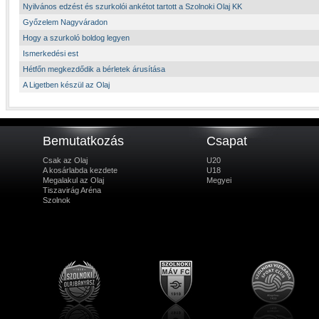
Nyilvános edzést és szurkolói ankétot tartott a Szolnoki Olaj KK
Győzelem Nagyváradon
Hogy a szurkoló boldog legyen
Ismerkedési est
Hétfőn megkezdődik a bérletek árusítása
A Ligetben készül az Olaj
Bemutatkozás
Csapat
Csak az Olaj
U20
A kosárlabda kezdete
U18
Megalakul az Olaj
Megyei
Tiszavirág Aréna
Szolnok