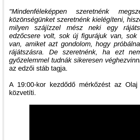
Mindenféleképpen szeretnénk megs
közönségünket szeretnénk kielégíteni, his
milyen szájízzel mész neki egy rájá
edzőcsere volt, sok új figurájuk van, sok
van, amiket azt gondolom, hogy próbálnak 
rájátszásra. De szeretnénk, ha ezt 
győzelemmel tudnák sikeresen véghezvinn
az edzői stáb tagja.
A 19:00-kor kezdődő mérkőzést az Olaj T
közvetíti.