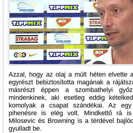
Azzal, hogy az olaj a múlt héten elvette 
egyrészt bebiztosította magának a rájátsz
másrészt éppen a szombathelyi győze
mindenkinek, aki esetleg eddig kételke
komolyak a csapat szándékai. Az egy h
pihenésre is elég volt. Mindkettő rá is
Milosevic és Browning is a térdével bajló
gyulladt be.