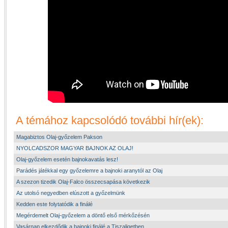
A témához kapcsolódó további hír(ek):
Magabiztos Olaj-győzelem Pakson
NYOLCADSZOR MAGYAR BAJNOK AZ OLAJ!
Olaj-győzelem esetén bajnokavatás lesz!
Parádés játékkal egy győzelemre a bajnoki aranytól az Olaj
A szezon tizedik Olaj-Falco összecsapása következik
Az utolsó negyedben elúszott a győzelmünk
Kedden este folytatódik a finálé
Megérdemelt Olaj-győzelem a döntő első mérkőzésén
Vasárnap elkezdődik a bajnoki finálé a Tiszaligetben