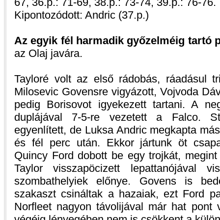
67, 36.p.: 71-69, 38.p.: 73-74, 39.p.: 76-76.
Kipontozódott: Andric (37.p.)
Az egyik fél harmadik győzelméig tartó
az Olaj javára.
Tayloré volt az első rádobás, ráadásul tr
Milosevic Govensre vigyázott, Vojvoda Dávi
pedig Borisovot igyekezett tartani. A n
duplájával 7-5-re vezetett a Falco. St
egyenlített, de Luksa Andric megkapta más
és fél perc után. Ekkor jártunk öt csapat
Quincy Ford dobott be egy trojkát, megint
Taylor visszapöcizett lepattanójával 
szombathelyiek előnye. Govens is bedo
szakaszt csináltak a hazaiak, ezt Ford pal
Norfleet nagyon távolijával már hat pont 
végéig lényegében nem is csökkent a külön