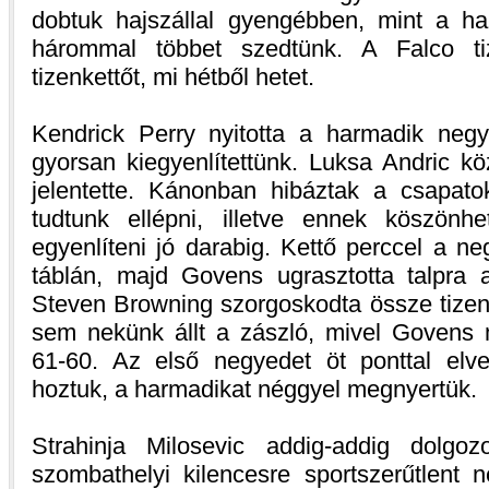
dobtuk hajszállal gyengébben, mint a haz
hárommal többet szedtünk. A Falco tiz
tizenkettőt, mi hétből hetet.
Kendrick Perry nyitotta a harmadik negye
gyorsan kiegyenlítettünk. Luksa Andric kö
jelentette. Kánonban hibáztak a csapat
tudtunk ellépni, illetve ennek köszön
egyenlíteni jó darabig. Kettő perccel a ne
táblán, majd Govens ugrasztotta talpra a
Steven Browning szorgoskodta össze tizenk
sem nekünk állt a zászló, mivel Govens m
61-60. Az első negyedet öt ponttal elve
hoztuk, a harmadikat néggyel megnyertük.
Strahinja Milosevic addig-addig dolgo
szombathelyi kilencesre sportszerűtlent 