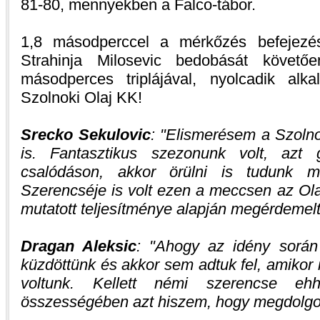
81-80, mennyekben a Falco-tábor.
1,8 másodperccel a mérkőzés befejezése
Strahinja Milosevic bedobását követőe
másodperces triplájával, nyolcadik al
Szolnoki Olaj KK!
Srecko Sekulovic
:
Elismerésem a Szoln
is. Fantasztikus szezonunk volt, azt 
csalódáson, akkor örülni is tudunk 
Szerencséje is volt ezen a meccsen az Ol
mutatott teljesítménye alapján megérdemelt
Dragan Aleksic
:
Ahogy az idény során 
küzdöttünk és akkor sem adtuk fel, amikor
voltunk. Kellett némi szerencse e
összességében azt hiszem, hogy megdolgoz