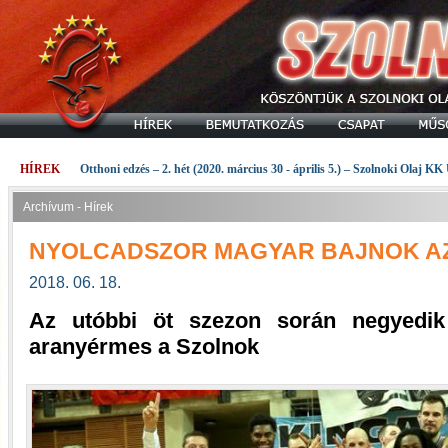
HÍREK
Otthoni edzés – 2. hét (2020. március 30 - április 5.) – Szolnoki Olaj KK
Archívum - Hírek
NYOLCADSZOR MAGYAR BAJNOK AZ
2018. 06. 18.
Az utóbbi öt szezon során negyedik 
aranyérmes a Szolnok