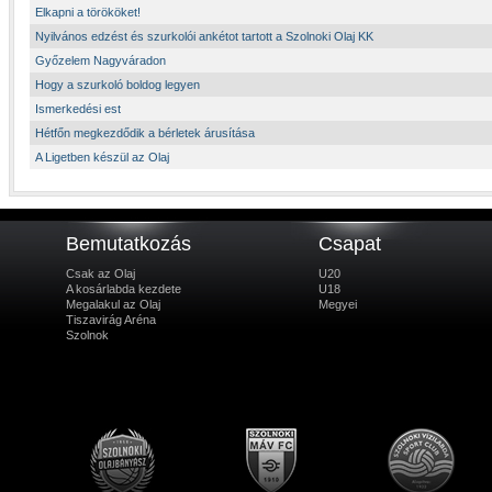
Elkapni a törököket!
Nyilvános edzést és szurkolói ankétot tartott a Szolnoki Olaj KK
Győzelem Nagyváradon
Hogy a szurkoló boldog legyen
Ismerkedési est
Hétfőn megkezdődik a bérletek árusítása
A Ligetben készül az Olaj
Bemutatkozás
Csapat
Csak az Olaj
U20
A kosárlabda kezdete
U18
Megalakul az Olaj
Megyei
Tiszavirág Aréna
Szolnok