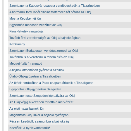
Szombaton a Kaposvár csapata vendégeskedik a Tiszaligetben
A harmadik fordulóból elhalasztott meccsét pótolta az Olaj
Most a Kecskemét jön
Egylabdás meccsen veszített az Olaj
Piros-feketék rangadója
Tovább őrzi veretlenségét az Olaj a bajnokságban
Közlemény
Szombaton Budapesten vendégszerepel az Olaj
Továbbra is a veretlenül a tabella élén az Olaj
Megyei (talán) rangadó
A bajnok otthonában győzött a Szolnok
Újabb Olaj-győzelem a Tiszaligetben
Az ötödik fordulóban a Paks csapata érkezik a Tiszaligetbe
Egypontos Olaj-győzelem Szegeden
Szombaton este Szegeden lép pályára az Olaj
Az Olaj végig a kezében tartotta a mérkőzést
Az első hazai bajnoki jön
Magabiztos Olaj-siker a bajnoki nyitányon
Pécsen kezdődik számunkra a bajnokság
Kezdődik a nyolcvanhatodik!