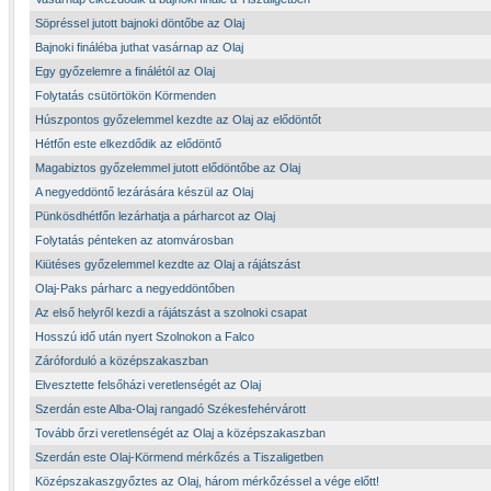
Söpréssel jutott bajnoki döntőbe az Olaj
Bajnoki fináléba juthat vasárnap az Olaj
Egy győzelemre a finálétól az Olaj
Folytatás csütörtökön Körmenden
Húszpontos győzelemmel kezdte az Olaj az elődöntőt
Hétfőn este elkezdődik az elődöntő
Magabiztos győzelemmel jutott elődöntőbe az Olaj
A negyeddöntő lezárására készül az Olaj
Pünkösdhétfőn lezárhatja a párharcot az Olaj
Folytatás pénteken az atomvárosban
Kiütéses győzelemmel kezdte az Olaj a rájátszást
Olaj-Paks párharc a negyeddöntőben
Az első helyről kezdi a rájátszást a szolnoki csapat
Hosszú idő után nyert Szolnokon a Falco
Záróforduló a középszakaszban
Elvesztette felsőházi veretlenségét az Olaj
Szerdán este Alba-Olaj rangadó Székesfehérvárott
Tovább őrzi veretlenségét az Olaj a középszakaszban
Szerdán este Olaj-Körmend mérkőzés a Tiszaligetben
Középszakaszgyőztes az Olaj, három mérkőzéssel a vége előtt!