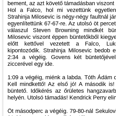
bement, az azt követő támadásban viszont e
Hol a Falco, hol mi vezettünk egyetlen
Strahinja Milosevic is négy-négy faultnál j
egyenlítettünk 67-67-re. Az utolsó öt perce
válaszul Steven Browning mindkét bünt
Milosevic viszont éppen büntetőkből kiegye
előtt kettővel vezetett a Falco, Lu
kipontozódik. Strahinja Milosevic bedob e
2:34 a végéig. Govens két büntetőjéve
ziccerével egy ide.
1:09 a végéig, miénk a labda. Tóth Ádám d
Kell mindkettő! Az első jó! A második is!
büntető. Időkérés az őrületes hangzavar
helyén. Utolsó támadás! Kendrick Perry elin
Öt másodperc a végéig. 79-80-nál Sekulovi