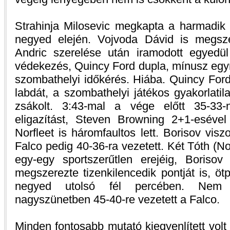
Strahinja Milosevic megkapta a harmadik 
negyed elején. Vojvoda Dávid is megsze
Andric szerelése után iramodott egyedü
védekezés, Quincy Ford dupla, mínusz egyre 
szombathelyi időkérés. Hiába. Quincy Ford
labdát, a szombathelyi játékos gyakorlatil
zsákolt. 3:43-mal a vége előtt 35-33-n
eligazítást, Steven Browning 2+1-esével
Norfleet is háromfaultos lett. Borisov visz
Falco pedig 40-36-ra vezetett. Két Tóth (
egy-egy sportszerűtlen erejéig, Borisov 
megszerezte tizenkilencedik pontját is, ö
negyed utolsó fél percében. Nem 
nagyszünetben 45-40-re vezetett a Falco.
Minden fontosabb mutató kiegyenlített volt a