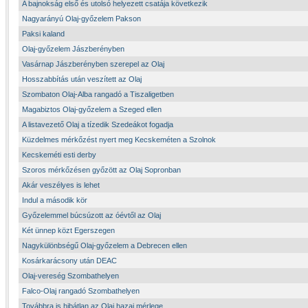
A bajnokság első és utolsó helyezett csatája következik
Nagyarányú Olaj-győzelem Pakson
Paksi kaland
Olaj-győzelem Jászberényben
Vasárnap Jászberényben szerepel az Olaj
Hosszabbítás után veszített az Olaj
Szombaton Olaj-Alba rangadó a Tiszaligetben
Magabiztos Olaj-győzelem a Szeged ellen
A listavezető Olaj a tízedik Szedeákot fogadja
Küzdelmes mérkőzést nyert meg Kecskeméten a Szolnok
Kecskeméti esti derby
Szoros mérkőzésen győzött az Olaj Sopronban
Akár veszélyes is lehet
Indul a második kör
Győzelemmel búcsúzott az óévtől az Olaj
Két ünnep közt Egerszegen
Nagykülönbségű Olaj-győzelem a Debrecen ellen
Kosárkarácsony után DEAC
Olaj-vereség Szombathelyen
Falco-Olaj rangadó Szombathelyen
Továbbra is hibátlan az Olaj hazai mérlege