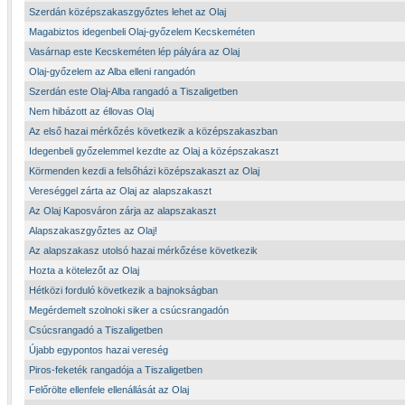
Szerdán középszakaszgyőztes lehet az Olaj
Magabiztos idegenbeli Olaj-győzelem Kecskeméten
Vasárnap este Kecskeméten lép pályára az Olaj
Olaj-győzelem az Alba elleni rangadón
Szerdán este Olaj-Alba rangadó a Tiszaligetben
Nem hibázott az éllovas Olaj
Az első hazai mérkőzés következik a középszakaszban
Idegenbeli győzelemmel kezdte az Olaj a középszakaszt
Körmenden kezdi a felsőházi középszakaszt az Olaj
Vereséggel zárta az Olaj az alapszakaszt
Az Olaj Kaposváron zárja az alapszakaszt
Alapszakaszgyőztes az Olaj!
Az alapszakasz utolsó hazai mérkőzése következik
Hozta a kötelezőt az Olaj
Hétközi forduló következik a bajnokságban
Megérdemelt szolnoki siker a csúcsrangadón
Csúcsrangadó a Tiszaligetben
Újabb egypontos hazai vereség
Piros-feketék rangadója a Tiszaligetben
Felőrölte ellenfele ellenállását az Olaj