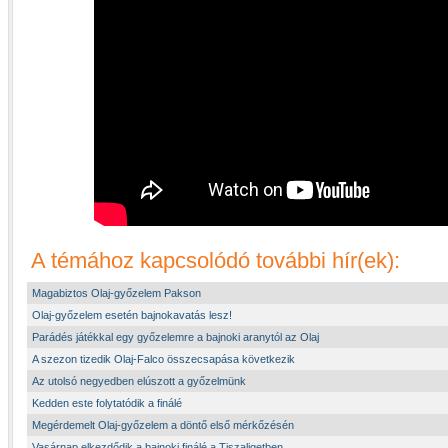
A témához kapcsolódó további hír(ek):
Magabiztos Olaj-győzelem Pakson
Olaj-győzelem esetén bajnokavatás lesz!
Parádés játékkal egy győzelemre a bajnoki aranytól az Olaj
A szezon tizedik Olaj-Falco összecsapása következik
Az utolsó negyedben elúszott a győzelmünk
Kedden este folytatódik a finálé
Megérdemelt Olaj-győzelem a döntő első mérkőzésén
Vasárnap elkezdődik a bajnoki finálé a Tiszaligetben