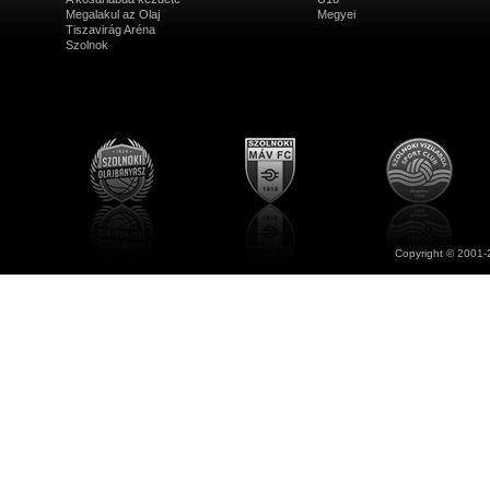
Megalakul az Olaj
Megyei
Tiszavirág Aréna
Szolnok
Copyright © 2001-2