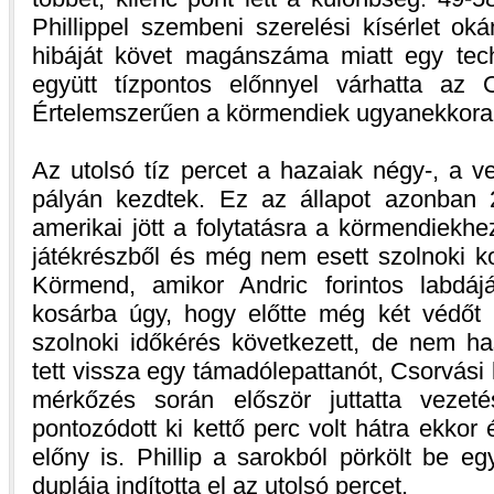
Phillippel szembeni szerelési kísérlet ok
hibáját követ magánszáma miatt egy techn
együtt tízpontos előnnyel várhatta az 
Értelemszerűen a körmendiek ugyanekkora 
Az utolsó tíz percet a hazaiak négy-, a 
pályán kezdtek. Ez az állapot azonban 2
amerikai jött a folytatásra a körmendiekhe
játékrészből és még nem esett szolnoki ko
Körmend, amikor Andric forintos labdáj
kosárba úgy, hogy előtte még két védőt i
szolnoki időkérés következett, de nem has
tett vissza egy támadólepattanót, Csorvási k
mérkőzés során először juttatta vezet
pontozódott ki kettő perc volt hátra ekkor
előny is. Phillip a sarokból pörkölt be eg
duplája indította el az utolsó percet.