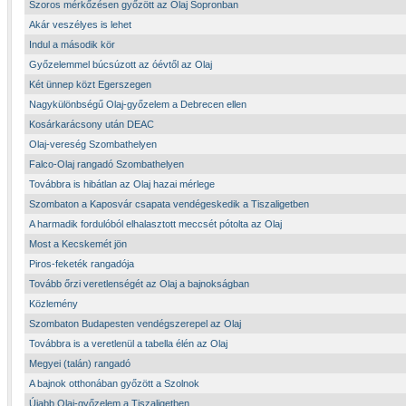
Szoros mérkőzésen győzött az Olaj Sopronban
Akár veszélyes is lehet
Indul a második kör
Győzelemmel búcsúzott az óévtől az Olaj
Két ünnep közt Egerszegen
Nagykülönbségű Olaj-győzelem a Debrecen ellen
Kosárkarácsony után DEAC
Olaj-vereség Szombathelyen
Falco-Olaj rangadó Szombathelyen
Továbbra is hibátlan az Olaj hazai mérlege
Szombaton a Kaposvár csapata vendégeskedik a Tiszaligetben
A harmadik fordulóból elhalasztott meccsét pótolta az Olaj
Most a Kecskemét jön
Piros-feketék rangadója
Tovább őrzi veretlenségét az Olaj a bajnokságban
Közlemény
Szombaton Budapesten vendégszerepel az Olaj
Továbbra is a veretlenül a tabella élén az Olaj
Megyei (talán) rangadó
A bajnok otthonában győzött a Szolnok
Újabb Olaj-győzelem a Tiszaligetben