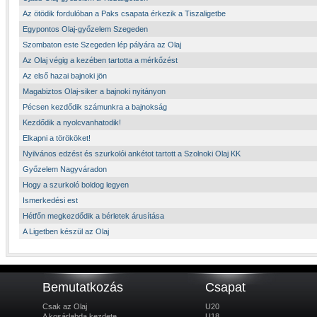
Az ötödik fordulóban a Paks csapata érkezik a Tiszaligetbe
Egypontos Olaj-győzelem Szegeden
Szombaton este Szegeden lép pályára az Olaj
Az Olaj végig a kezében tartotta a mérkőzést
Az első hazai bajnoki jön
Magabiztos Olaj-siker a bajnoki nyitányon
Pécsen kezdődik számunkra a bajnokság
Kezdődik a nyolcvanhatodik!
Elkapni a törököket!
Nyilvános edzést és szurkolói ankétot tartott a Szolnoki Olaj KK
Győzelem Nagyváradon
Hogy a szurkoló boldog legyen
Ismerkedési est
Hétfőn megkezdődik a bérletek árusítása
A Ligetben készül az Olaj
Bemutatkozás
Csapat
Csak az Olaj
U20
A kosárlabda kezdete
U18