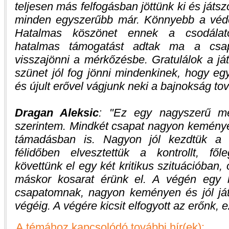
teljesen más felfogásban jöttünk ki és játs
minden egyszerűbb már. Könnyebb a véde
Hatalmas köszönet ennek a csodálato
hatalmas támogatást adtak ma a csap
visszajönni a mérkőzésbe. Gratulálok a já
szünet jól fog jönni mindenkinek, hogy eg
és újult erővel vágjunk neki a bajnokság t
Dragan Aleksic
:
Ez egy nagyszerű mé
szerintem. Mindkét csapat nagyon keménye
támadásban is. Nagyon jól kezdtük a
félidőben elvesztettük a kontrollt, fő
követtünk el egy két kritikus szituációban,
máskor kosarat érünk el. A végén egy k
csapatomnak, nagyon keményen és jól ját
végéig. A végére kicsit elfogyott az erőnk, e
A témához kapcsolódó további hír(ek):