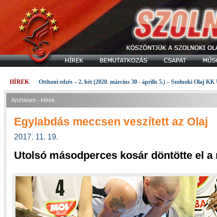
HÍREK
Otthoni edzés – 2. hét (2020. március 30 - április 5.) – Szolnoki Olaj KK
Archívum - Hírek
Egylabdás meccsen veszített az Olaj
2017. 11. 19.
Utolsó másodperces kosár döntötte el a