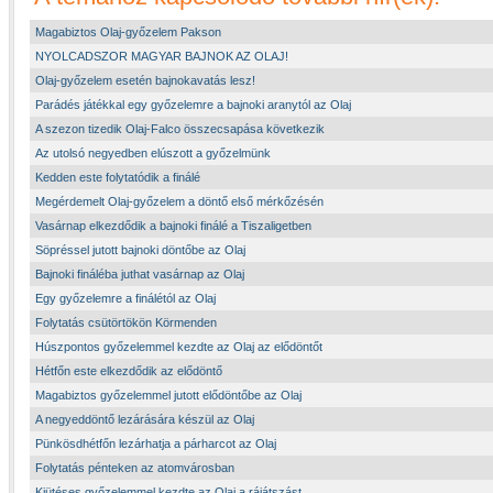
Magabiztos Olaj-győzelem Pakson
NYOLCADSZOR MAGYAR BAJNOK AZ OLAJ!
Olaj-győzelem esetén bajnokavatás lesz!
Parádés játékkal egy győzelemre a bajnoki aranytól az Olaj
A szezon tizedik Olaj-Falco összecsapása következik
Az utolsó negyedben elúszott a győzelmünk
Kedden este folytatódik a finálé
Megérdemelt Olaj-győzelem a döntő első mérkőzésén
Vasárnap elkezdődik a bajnoki finálé a Tiszaligetben
Söpréssel jutott bajnoki döntőbe az Olaj
Bajnoki fináléba juthat vasárnap az Olaj
Egy győzelemre a finálétól az Olaj
Folytatás csütörtökön Körmenden
Húszpontos győzelemmel kezdte az Olaj az elődöntőt
Hétfőn este elkezdődik az elődöntő
Magabiztos győzelemmel jutott elődöntőbe az Olaj
A negyeddöntő lezárására készül az Olaj
Pünkösdhétfőn lezárhatja a párharcot az Olaj
Folytatás pénteken az atomvárosban
Kiütéses győzelemmel kezdte az Olaj a rájátszást