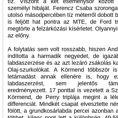
tíz. Viszont a két eseménysor között
személyi hibáját. Ferencz Csaba szorongat
utolsó másodpercében tíz méterről dobott be
is feljött hat pontra az MTE, de Ford tr
megtörte a felzárkózási kísérletet. Olyanny
az előny.
A folytatás sem volt rosszabb, hiszen And
indította a harmadik negyedet, de igazá
labdaszerzése és az azt lezáró zsákolás ka
Olaj-szurkolókat. A Körmend többször i
letámadást annak ellenére is, hogy 
labdaszerzést, sem jelentős táma
eredményezett. 17 ponttal is vezetett a Szo
Körmend, de Perry triplája megint a léle
differenciát. Mindkét csapat elvesztette ném
fölött, a grundkosárlabda percei azonban
többet, kilenc pont lett a különbség. 49-