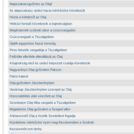
Alapszakaszgyőztes az Olaj!
Az alapszakasz utolsó hazai mérkőzése következik
Hozta a kötelezőt az Olaj
Hétközi forduló következik a bajnokságban
Megérdemelt szolnoki siker a csúcsrangadón
Csúcsrangadó a Tiszaligetben
Újabb egypontos hazai vereség
Piros-feketék rangadója a Tiszaligetben
Felőrölte ellenfele ellenállását az Olaj
A bajnokság első és utolsó helyezett csatája következik
Nagyarányú Olaj-győzelem Pakson
Paksi kaland
Olaj-győzelem Jászberényben
Vasárnap Jászberényben szerepel az Olaj
Hosszabbítás után veszített az Olaj
Szombaton Olaj-Alba rangadó a Tiszaligetben
Magabiztos Olaj-győzelem a Szeged ellen
A listavezető Olaj a tízedik Szedeákot fogadja
Küzdelmes mérkőzést nyert meg Kecskeméten a Szolnok
Kecskeméti esti derby