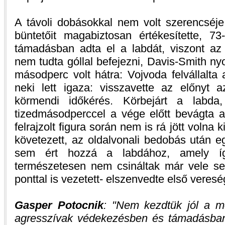
A távoli dobásokkal nem volt szerencséje
büntetőit magabiztosan értékesítette, 73
támadásban adta el a labdát, viszont az
nem tudta góllal befejezni, Davis-Smith ny
másodperc volt hátra: Vojvoda felvállalta 
neki lett igaza: visszavette az előnyt a
körmendi időkérés. Körbejárt a labda,
tizedmásodperccel a vége előtt bevágta a t
felrajzolt figura során nem is rá jött volna
követezett, az oldalvonali bedobás után e
sem ért hozzá a labdához, amely íg
természetesen nem csináltak már vele sem
ponttal is vezetett- elszenvedte első veres
Gasper Potocnik
:
Nem kezdtük jól a mé
agresszívak védekezésben és támadásban