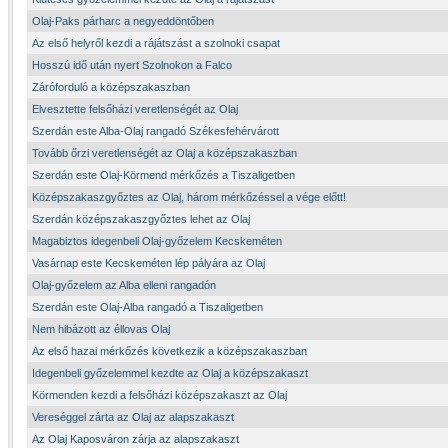
Olaj-Paks párharc a negyeddöntőben
Az első helyről kezdi a rájátszást a szolnoki csapat
Hosszú idő után nyert Szolnokon a Falco
Záróforduló a középszakaszban
Elvesztette felsőházi veretlenségét az Olaj
Szerdán este Alba-Olaj rangadó Székesfehérvárott
Tovább őrzi veretlenségét az Olaj a középszakaszban
Szerdán este Olaj-Körmend mérkőzés a Tiszaligetben
Középszakaszgyőztes az Olaj, három mérkőzéssel a vége előtt!
Szerdán középszakaszgyőztes lehet az Olaj
Magabiztos idegenbeli Olaj-győzelem Kecskeméten
Vasárnap este Kecskeméten lép pályára az Olaj
Olaj-győzelem az Alba elleni rangadón
Szerdán este Olaj-Alba rangadó a Tiszaligetben
Nem hibázott az éllovas Olaj
Az első hazai mérkőzés következik a középszakaszban
Idegenbeli győzelemmel kezdte az Olaj a középszakaszt
Körmenden kezdi a felsőházi középszakaszt az Olaj
Vereséggel zárta az Olaj az alapszakaszt
Az Olaj Kaposváron zárja az alapszakaszt