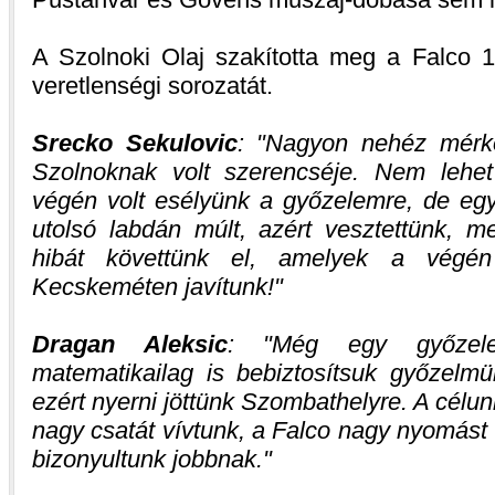
A Szolnoki Olaj szakította meg a Falco 1
veretlenségi sorozatát.
Srecko Sekulovic
:
Nagyon nehéz mérkőz
Szolnoknak volt szerencséje. Nem lehe
végén volt esélyünk a győzelemre, de egy
utolsó labdán múlt, azért vesztettünk, 
hibát követtünk el, amelyek a végén
Kecskeméten javítunk!
Dragan Aleksic
:
Még egy győzele
matematikailag is bebiztosítsuk győzel
ezért nyerni jöttünk Szombathelyre. A célunk
nagy csatát vívtunk, a Falco nagy nyomást h
bizonyultunk jobbnak.