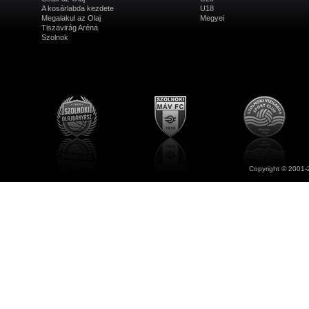
A kosárlabda kezdete
U18
Megalakul az Olaj
Megyei
Tiszavirág Aréna
Szolnok
Copyright © 2001-2