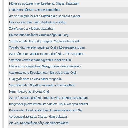
Kiütéses győzelemmel kezdte az Olaj a rájátszást
Olaj-Paks párharc a negyeddöntőben
Az első helyről kezdi a rájátszást a szolnoki csapat
Hosszú idő után nyert Szolnokon a Falco
Záróforduló a középszakaszban
Elvesztette felsőházi veretlenségét az Olaj
Szerdán este Alba-Olaj rangadó Székesfehérvárott
Tovább őrzi veretlenségét az Olaj a középszakaszban
Szerdán este Olaj-Körmend mérkőzés a Tiszaligetben
Szerdán középszakaszgyőztes lehet az Olaj
Magabiztos idegenbeli Olaj-győzelem Kecskeméten
Vasárnap este Kecskeméten lép pályára az Olaj
Olaj-győzelem az Alba elleni rangadón
Szerdán este Olaj-Alba rangadó a Tiszaligetben
Nem hibázott az éllovas Olaj
Az első hazai mérkőzés következik a középszakaszban
Idegenbeli győzelemmel kezdte az Olaj a középszakaszt
Körmenden kezdi a felsőházi középszakaszt az Olaj
Vereséggel zárta az Olaj az alapszakaszt
Az Olaj Kaposváron zárja az alapszakaszt