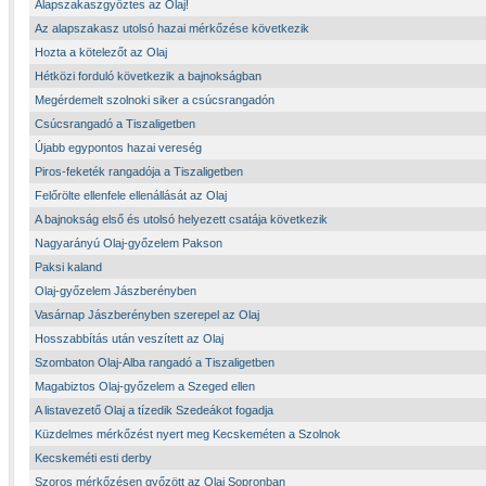
Alapszakaszgyőztes az Olaj!
Az alapszakasz utolsó hazai mérkőzése következik
Hozta a kötelezőt az Olaj
Hétközi forduló következik a bajnokságban
Megérdemelt szolnoki siker a csúcsrangadón
Csúcsrangadó a Tiszaligetben
Újabb egypontos hazai vereség
Piros-feketék rangadója a Tiszaligetben
Felőrölte ellenfele ellenállását az Olaj
A bajnokság első és utolsó helyezett csatája következik
Nagyarányú Olaj-győzelem Pakson
Paksi kaland
Olaj-győzelem Jászberényben
Vasárnap Jászberényben szerepel az Olaj
Hosszabbítás után veszített az Olaj
Szombaton Olaj-Alba rangadó a Tiszaligetben
Magabiztos Olaj-győzelem a Szeged ellen
A listavezető Olaj a tízedik Szedeákot fogadja
Küzdelmes mérkőzést nyert meg Kecskeméten a Szolnok
Kecskeméti esti derby
Szoros mérkőzésen győzött az Olaj Sopronban