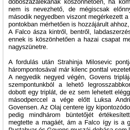
dobószázalékának köszönhetően, ha kom
nem is nevezhető, de mégiscsak előnny
második negyedben viszont megérkezett a 
pontokban mérhetően is hozzájárult ahhoz,
A Falco ásza kintről, bentről, labdaszerzé
ennek is köszönhetően a hazai csapat meh
nagyszünetre.
A fordulás után Strahinja Milosevic pontj
hárompontosával már kilenc ponttal vezetet
A negyedik negyed végén, Govens triplájá
szempontunkból a lehető legrosszabbko
dobott egy triplát, de ez sem lehetett elé
másodperccel a vége előtt Luksa Andric
Govensen. Az Olaj centere így kipontozódot
pedig mindhárom büntetőjét értékesítet
megtette a magáét, ám a Falco így is a g
Pustahvar és Govens muszáj-dobása sem le