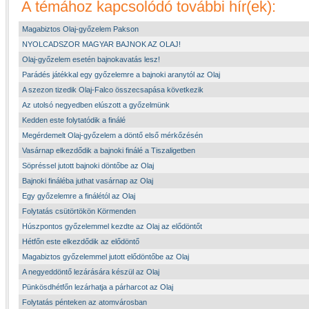
A témához kapcsolódó további hír(ek):
Magabiztos Olaj-győzelem Pakson
NYOLCADSZOR MAGYAR BAJNOK AZ OLAJ!
Olaj-győzelem esetén bajnokavatás lesz!
Parádés játékkal egy győzelemre a bajnoki aranytól az Olaj
A szezon tizedik Olaj-Falco összecsapása következik
Az utolsó negyedben elúszott a győzelmünk
Kedden este folytatódik a finálé
Megérdemelt Olaj-győzelem a döntő első mérkőzésén
Vasárnap elkezdődik a bajnoki finálé a Tiszaligetben
Söpréssel jutott bajnoki döntőbe az Olaj
Bajnoki fináléba juthat vasárnap az Olaj
Egy győzelemre a finálétól az Olaj
Folytatás csütörtökön Körmenden
Húszpontos győzelemmel kezdte az Olaj az elődöntőt
Hétfőn este elkezdődik az elődöntő
Magabiztos győzelemmel jutott elődöntőbe az Olaj
A negyeddöntő lezárására készül az Olaj
Pünkösdhétfőn lezárhatja a párharcot az Olaj
Folytatás pénteken az atomvárosban