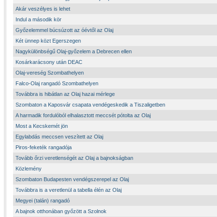
Akár veszélyes is lehet
Indul a második kör
Győzelemmel búcsúzott az óévtől az Olaj
Két ünnep közt Egerszegen
Nagykülönbségű Olaj-győzelem a Debrecen ellen
Kosárkarácsony után DEAC
Olaj-vereség Szombathelyen
Falco-Olaj rangadó Szombathelyen
Továbbra is hibátlan az Olaj hazai mérlege
Szombaton a Kaposvár csapata vendégeskedik a Tiszaligetben
A harmadik fordulóból elhalasztott meccsét pótolta az Olaj
Most a Kecskemét jön
Egylabdás meccsen veszített az Olaj
Piros-feketék rangadója
Tovább őrzi veretlenségét az Olaj a bajnokságban
Közlemény
Szombaton Budapesten vendégszerepel az Olaj
Továbbra is a veretlenül a tabella élén az Olaj
Megyei (talán) rangadó
A bajnok otthonában győzött a Szolnok