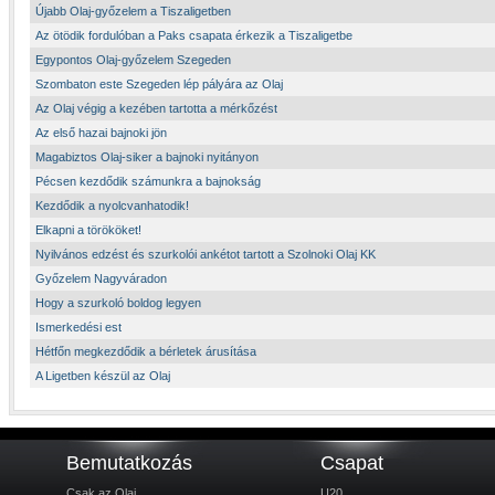
Újabb Olaj-győzelem a Tiszaligetben
Az ötödik fordulóban a Paks csapata érkezik a Tiszaligetbe
Egypontos Olaj-győzelem Szegeden
Szombaton este Szegeden lép pályára az Olaj
Az Olaj végig a kezében tartotta a mérkőzést
Az első hazai bajnoki jön
Magabiztos Olaj-siker a bajnoki nyitányon
Pécsen kezdődik számunkra a bajnokság
Kezdődik a nyolcvanhatodik!
Elkapni a törököket!
Nyilvános edzést és szurkolói ankétot tartott a Szolnoki Olaj KK
Győzelem Nagyváradon
Hogy a szurkoló boldog legyen
Ismerkedési est
Hétfőn megkezdődik a bérletek árusítása
A Ligetben készül az Olaj
Bemutatkozás
Csapat
Csak az Olaj
U20