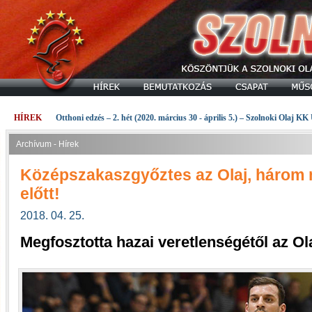
HÍREK
Otthoni edzés – 2. hét (2020. március 30 - április 5.) – Szolnoki Olaj KK
Archívum - Hírek
Középszakaszgyőztes az Olaj, három 
előtt!
2018. 04. 25.
Megfosztotta hazai veretlenségétől az Ola