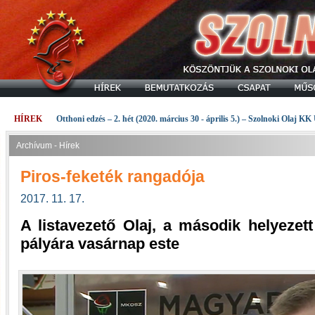
HÍREK
Otthoni edzés – 2. hét (2020. március 30 - április 5.) – Szolnoki Olaj KK
Archívum - Hírek
Piros-feketék rangadója
2017. 11. 17.
A listavezető Olaj, a második helyeze
pályára vasárnap este