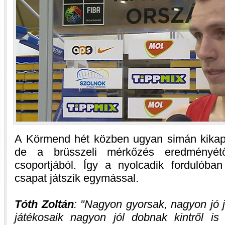
A Körmend hét közben ugyan simán kikap
de a brüsszeli mérkőzés eredményétől 
csoportjából. Így a nyolcadik fordulóba
csapat játszik egymással.
Tóth Zoltán
:
Nagyon gyorsak, nagyon jó j
játékosaik nagyon jól dobnak kintről i