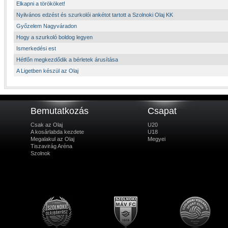
Elkapni a törököket!
Nyilvános edzést és szurkolói ankétot tartott a Szolnoki Olaj KK
Győzelem Nagyváradon
Hogy a szurkoló boldog legyen
Ismerkedési est
Hétfőn megkezdődik a bérletek árusítása
A Ligetben készül az Olaj
Bemutatkozás
Csapat
Csak az Olaj
U20
A kosárlabda kezdete
U18
Megalakul az Olaj
Megyei
Tiszavirág Aréna
Szolnok