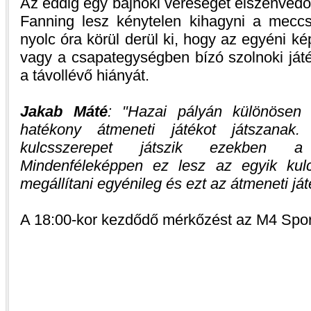
Az eddig egy bajnoki vereséget elszenvedő
Fanning lesz kénytelen kihagyni a mecc
nyolc óra körül derül ki, hogy az egyéni k
vagy a csapategységben bízó szolnoki játé
a távollévő hiányát.
Jakab Máté
:
Hazai pályán különösen
hatékony átmeneti játékot játszanak
kulcsszerepet játszik ezekben a 
Mindenféleképpen ez lesz az egyik kul
megállítani egyénileg és ezt az átmeneti já
A 18:00-kor kezdődő mérkőzést az M4 Sport 