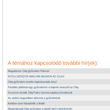
A témához kapcsolódó további hír(ek):
Magabiztos Olaj-győzelem Pakson
NYOLCADSZOR MAGYAR BAJNOK AZ OLAJ!
Olaj-győzelem esetén bajnokavatás lesz!
Parádés játékkal egy győzelemre a bajnoki aranytól az Olaj
A szezon tizedik Olaj-Falco összecsapása következik
Az utolsó negyedben elúszott a győzelmünk
Kedden este folytatódik a finálé
Megérdemelt Olaj-győzelem a döntő első mérkőzésén