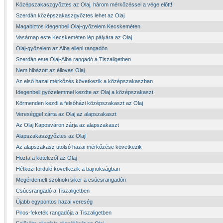
Középszakaszgyőztes az Olaj, három mérkőzéssel a vége előtt!
Szerdán középszakaszgyőztes lehet az Olaj
Magabiztos idegenbeli Olaj-győzelem Kecskeméten
Vasárnap este Kecskeméten lép pályára az Olaj
Olaj-győzelem az Alba elleni rangadón
Szerdán este Olaj-Alba rangadó a Tiszaligetben
Nem hibázott az éllovas Olaj
Az első hazai mérkőzés következik a középszakaszban
Idegenbeli győzelemmel kezdte az Olaj a középszakaszt
Körmenden kezdi a felsőházi középszakaszt az Olaj
Vereséggel zárta az Olaj az alapszakaszt
Az Olaj Kaposváron zárja az alapszakaszt
Alapszakaszgyőztes az Olaj!
Az alapszakasz utolsó hazai mérkőzése következik
Hozta a kötelezőt az Olaj
Hétközi forduló következik a bajnokságban
Megérdemelt szolnoki siker a csúcsrangadón
Csúcsrangadó a Tiszaligetben
Újabb egypontos hazai vereség
Piros-feketék rangadója a Tiszaligetben