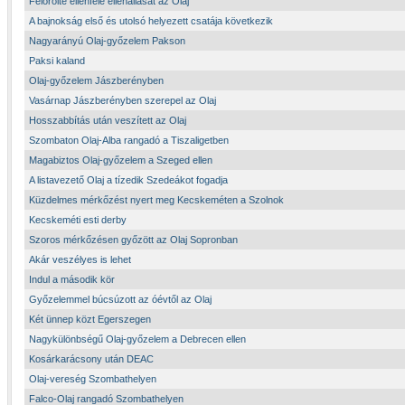
Felőrölte ellenfele ellenállását az Olaj
A bajnokság első és utolsó helyezett csatája következik
Nagyarányú Olaj-győzelem Pakson
Paksi kaland
Olaj-győzelem Jászberényben
Vasárnap Jászberényben szerepel az Olaj
Hosszabbítás után veszített az Olaj
Szombaton Olaj-Alba rangadó a Tiszaligetben
Magabiztos Olaj-győzelem a Szeged ellen
A listavezető Olaj a tízedik Szedeákot fogadja
Küzdelmes mérkőzést nyert meg Kecskeméten a Szolnok
Kecskeméti esti derby
Szoros mérkőzésen győzött az Olaj Sopronban
Akár veszélyes is lehet
Indul a második kör
Győzelemmel búcsúzott az óévtől az Olaj
Két ünnep közt Egerszegen
Nagykülönbségű Olaj-győzelem a Debrecen ellen
Kosárkarácsony után DEAC
Olaj-vereség Szombathelyen
Falco-Olaj rangadó Szombathelyen