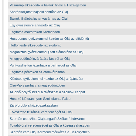
Vasárnap elkezdődik a bajnoki finálé a Tiszaligetben
Söpréssel jutott bajnoki döntőbe az Olaj
Bajnoki fináléba juthat vasárnap az Olaj
Egy győzelemre a finálétól az Olaj
Folytatás csütörtökön Körmenden
Húszpontos győzelemmel kezdte az Olaj az elődöntőt
Hétfőn este elkezdődik az elődöntő
Magabiztos győzelemmel jutott elődöntőbe az Olaj
A negyeddöntő lezárására készül az Olaj
Pünkösdhétfőn lezárhatja a párharcot az Olaj
Folytatás pénteken az atomvárosban
Kiütéses győzelemmel kezdte az Olaj a rájátszást
Olaj-Paks párharc a negyeddöntőben
Az első helyről kezdi a rájátszást a szolnoki csapat
Hosszú idő után nyert Szolnokon a Falco
Záróforduló a középszakaszban
Elvesztette felsőházi veretlenségét az Olaj
Szerdán este Alba-Olaj rangadó Székesfehérvárott
Tovább őrzi veretlenségét az Olaj a középszakaszban
Szerdán este Olaj-Körmend mérkőzés a Tiszaligetben