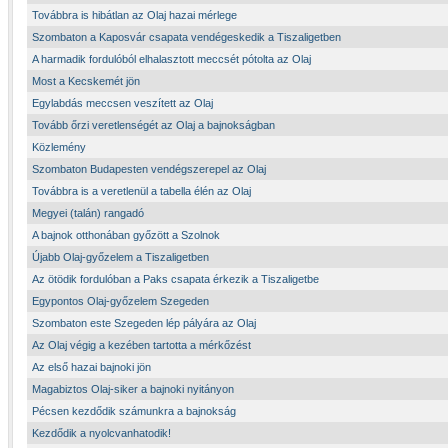
Továbbra is hibátlan az Olaj hazai mérlege
Szombaton a Kaposvár csapata vendégeskedik a Tiszaligetben
A harmadik fordulóból elhalasztott meccsét pótolta az Olaj
Most a Kecskemét jön
Egylabdás meccsen veszített az Olaj
Tovább őrzi veretlenségét az Olaj a bajnokságban
Közlemény
Szombaton Budapesten vendégszerepel az Olaj
Továbbra is a veretlenül a tabella élén az Olaj
Megyei (talán) rangadó
A bajnok otthonában győzött a Szolnok
Újabb Olaj-győzelem a Tiszaligetben
Az ötödik fordulóban a Paks csapata érkezik a Tiszaligetbe
Egypontos Olaj-győzelem Szegeden
Szombaton este Szegeden lép pályára az Olaj
Az Olaj végig a kezében tartotta a mérkőzést
Az első hazai bajnoki jön
Magabiztos Olaj-siker a bajnoki nyitányon
Pécsen kezdődik számunkra a bajnokság
Kezdődik a nyolcvanhatodik!