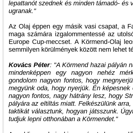
lepattanót szednek és minden támadó- és 
ugranak.
Az Olaj éppen egy másik vasi csapat, a Fa
maga számára izgalommentessé az utolsó
Europe Cup-meccset. A Körmend-Olaj leo
semmilyen körülmények között nem lehet tét
Kovács Péter
:
A Körmend hazai pályán n
mindenképpen egy nagyon nehéz mérk
gondolom nagyon fontos, hogy megnyerjü
megyünk oda, hogy nyerjük. Én képesnek é
nagyon fontos, nagy hátrány lesz, hogy St
pályára az eltiltás miatt. Felkészülünk arr
taktikát választunk, hogyan játsszunk. Ú
tudjuk lepni otthonában a Körmendet.