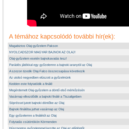
A témához kapcsolódó további hír(ek):
Magabiztos Olaj-győzelem Pakson
NYOLCADSZOR MAGYAR BAJNOK AZ OLAJ!
Olaj-győzelem esetén bajnokavatás lesz!
Parádés játékkal egy győzelemre a bajnoki aranytól az Olaj
A szezon tizedik Olaj-Falco összecsapása következik
Az utolsó negyedben elúszott a győzelmünk
Kedden este folytatódik a finálé
Megérdemelt Olaj-győzelem a döntő első mérkőzésén
Vasárnap elkezdődik a bajnoki finálé a Tiszaligetben
Söpréssel jutott bajnoki döntőbe az Olaj
Bajnoki fináléba juthat vasárnap az Olaj
Egy győzelemre a finálétól az Olaj
Folytatás csütörtökön Körmenden
Húszpontos győzelemmel kezdte az Olaj az elődöntőt