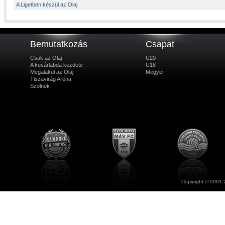
A Ligetben készül az Olaj
Bemutatkozás
Csapat
Csak az Olaj
U20
A kosárlabda kezdete
U18
Megalakul az Olaj
Megyei
Tiszavirág Aréna
Szolnok
Copyright © 2001-2