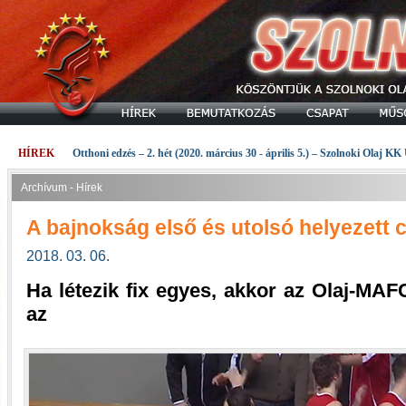
HÍREK
Otthoni edzés – 2. hét (2020. március 30 - április 5.) – Szolnoki Olaj KK
Archívum - Hírek
A bajnokság első és utolsó helyezett 
2018. 03. 06.
Ha létezik fix egyes, akkor az Olaj-MA
az