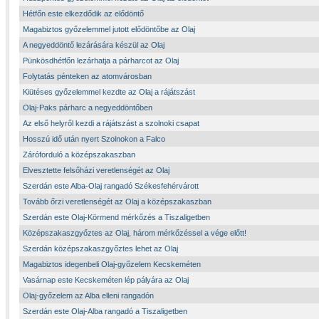
Hétfőn este elkezdődik az elődöntő
Magabiztos győzelemmel jutott elődöntőbe az Olaj
A negyeddöntő lezárására készül az Olaj
Pünkösdhétfőn lezárhatja a párharcot az Olaj
Folytatás pénteken az atomvárosban
Kiütéses győzelemmel kezdte az Olaj a rájátszást
Olaj-Paks párharc a negyeddöntőben
Az első helyről kezdi a rájátszást a szolnoki csapat
Hosszú idő után nyert Szolnokon a Falco
Záróforduló a középszakaszban
Elvesztette felsőházi veretlenségét az Olaj
Szerdán este Alba-Olaj rangadó Székesfehérvárott
Tovább őrzi veretlenségét az Olaj a középszakaszban
Szerdán este Olaj-Körmend mérkőzés a Tiszaligetben
Középszakaszgyőztes az Olaj, három mérkőzéssel a vége előtt!
Szerdán középszakaszgyőztes lehet az Olaj
Magabiztos idegenbeli Olaj-győzelem Kecskeméten
Vasárnap este Kecskeméten lép pályára az Olaj
Olaj-győzelem az Alba elleni rangadón
Szerdán este Olaj-Alba rangadó a Tiszaligetben