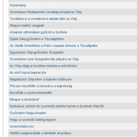
Közlemény
Szombaton Budapesten vendégszerepel az Olaj
Továbbra is a veretlenül a tabella élén az Olaj
Megyei (talán) rangadó
A bajnok otthonában győzött a Szolnok
Újabb Olaj-győzelem a Tiszaligetben
Az ötödik fordulóban a Paks csapata érkezik a Tiszaligetbe
Egypontos Olaj-győzelem Szegeden
Szombaton este Szegeden lép pályára az Olaj
Az Olaj végig a kezében tartotta a mérkőzést
Az első hazai bajnoki jön
Magabiztos Olaj-siker a bajnoki nyitányon
Pécsen kezdődik számunkra a bajnokság
Kezdődik a nyolcvanhatodik!
Elkapni a törököket!
Nyilvános edzést és szurkolói ankétot tartott a Szolnoki Olaj KK
Győzelem Nagyváradon
Hogy a szurkoló boldog legyen
Ismerkedési est
Hétfőn megkezdődik a bérletek árusítása