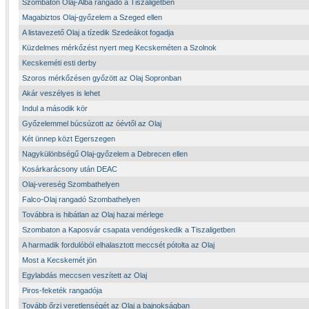
Szombaton Olaj-Alba rangadó a Tiszaligetben
Magabiztos Olaj-győzelem a Szeged ellen
A listavezető Olaj a tízedik Szedeákot fogadja
Küzdelmes mérkőzést nyert meg Kecskeméten a Szolnok
Kecskeméti esti derby
Szoros mérkőzésen győzött az Olaj Sopronban
Akár veszélyes is lehet
Indul a második kör
Győzelemmel búcsúzott az óévtől az Olaj
Két ünnep közt Egerszegen
Nagykülönbségű Olaj-győzelem a Debrecen ellen
Kosárkarácsony után DEAC
Olaj-vereség Szombathelyen
Falco-Olaj rangadó Szombathelyen
Továbbra is hibátlan az Olaj hazai mérlege
Szombaton a Kaposvár csapata vendégeskedik a Tiszaligetben
A harmadik fordulóból elhalasztott meccsét pótolta az Olaj
Most a Kecskemét jön
Egylabdás meccsen veszített az Olaj
Piros-feketék rangadója
Tovább őrzi veretlenségét az Olaj a bajnokságban