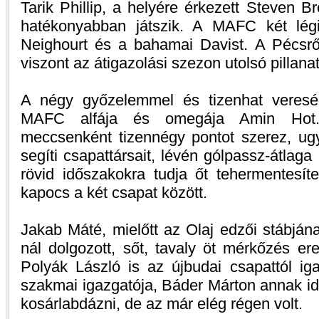
Tarik Phillip, a helyére érkezett Steven 
hatékonyabban játszik. A MAFC két légi
Neighourt és a bahamai Davist. A Pécsről
viszont az átigazolási szezon utolsó pillanat
A négy győzelemmel és tizenhat vereség
MAFC alfája és omegája Amin Hot. 
meccsenként tizennégy pontot szerez, ug
segíti csapattársait, lévén gólpassz-átla
rövid időszakokra tudja őt tehermentesí
kapocs a két csapat között.
Jakab Máté, mielőtt az Olaj edzői stábján
nál dolgozott, sőt, tavaly öt mérkőzés er
Polyák László is az újbudai csapattól ig
szakmai igazgatója, Báder Márton annak i
kosárlabdázni, de az már elég régen volt.