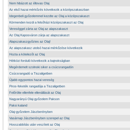
Nem hibázott az éllovas Olaj
Az első hazai mérkőzés következik a középszakaszban
Idegenbeli győzelemmel kezdte az Olaj a középszakaszt
Körmenden kezdi a felsőházi középszakaszt az Olaj
Vereséggel zárta az Olaj az alapszakaszt
Az Olaj Kaposváron zárja az alapszakaszt
Alapszakaszgyőztes az Olaj!
Az alapszakasz utolsó hazai mérkőzése következik
Hozta a kötelezőt az Olaj
Hétközi forduló következik a bajnokságban
Megérdemelt szolnoki siker a csúcsrangadón
Csúcsrangadó a Tiszaligetben
Újabb egypontos hazai vereség
Piros-feketék rangadója a Tiszaligetben
Felőrölte ellenfele ellenállását az Olaj
Nagyarányú Olaj-győzelem Pakson
Paksi kaland
Olaj-győzelem Jászberényben
Vasárnap Jászberényben szerepel az Olaj
Hosszabbítás után veszített az Olaj