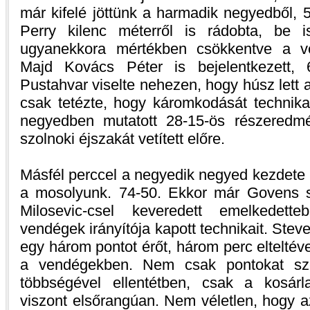
már kifelé jöttünk a harmadik negyedből, 5
Perry kilenc méterről is rádobta, be 
ugyanekkora mértékben csökkentve a ve
Majd Kovács Péter is bejelentkezett, 63
Pustahvar viselte nehezen, hogy húsz lett 
csak tetézte, hogy káromkodását technika
negyedben mutatott 28-15-ös részeredm
szolnoki éjszakát vetített előre.
Másfél perccel a negyedik negyed kezdete 
a mosolyunk. 74-50. Ekkor már Govens s
Milosevic-csel keveredett emelkedett
vendégek irányítója kapott technikait. Ste
egy három pontot érőt, három perc elteltével
a vendégekben. Nem csak pontokat szer
többségével ellentétben, csak a kosárla
viszont elsőrangúan. Nem véletlen, hogy az 