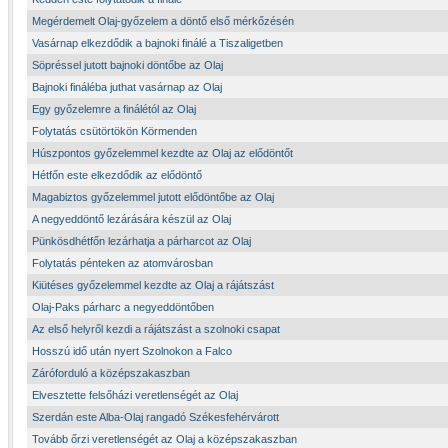
Megérdemelt Olaj-győzelem a döntő első mérkőzésén
Vasárnap elkezdődik a bajnoki finálé a Tiszaligetben
Söpréssel jutott bajnoki döntőbe az Olaj
Bajnoki fináléba juthat vasárnap az Olaj
Egy győzelemre a finálétól az Olaj
Folytatás csütörtökön Körmenden
Húszpontos győzelemmel kezdte az Olaj az elődöntőt
Hétfőn este elkezdődik az elődöntő
Magabiztos győzelemmel jutott elődöntőbe az Olaj
A negyeddöntő lezárására készül az Olaj
Pünkösdhétfőn lezárhatja a párharcot az Olaj
Folytatás pénteken az atomvárosban
Kiütéses győzelemmel kezdte az Olaj a rájátszást
Olaj-Paks párharc a negyeddöntőben
Az első helyről kezdi a rájátszást a szolnoki csapat
Hosszú idő után nyert Szolnokon a Falco
Záróforduló a középszakaszban
Elvesztette felsőházi veretlenségét az Olaj
Szerdán este Alba-Olaj rangadó Székesfehérvárott
Tovább őrzi veretlenségét az Olaj a középszakaszban