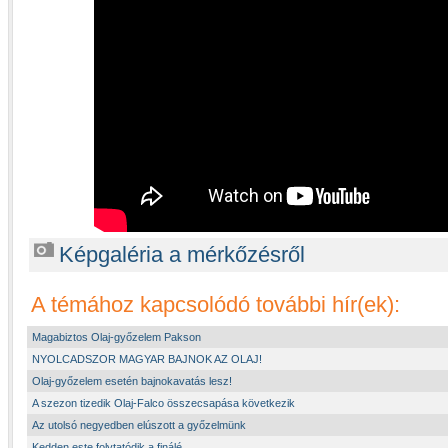
Képgaléria a mérkőzésről
A témához kapcsolódó további hír(ek):
Magabiztos Olaj-győzelem Pakson
NYOLCADSZOR MAGYAR BAJNOK AZ OLAJ!
Olaj-győzelem esetén bajnokavatás lesz!
A szezon tizedik Olaj-Falco összecsapása következik
Az utolsó negyedben elúszott a győzelmünk
Kedden este folytatódik a finálé