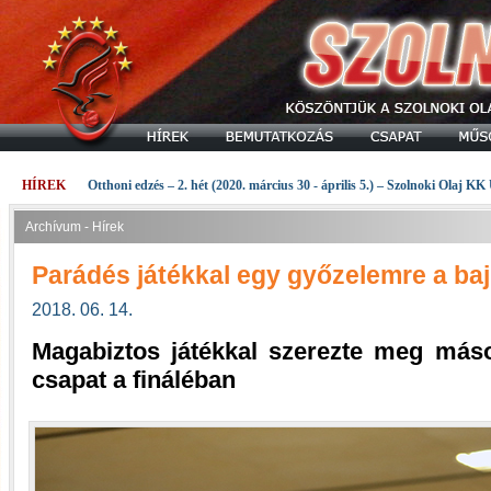
HÍREK
Otthoni edzés – 2. hét (2020. március 30 - április 5.) – Szolnoki Olaj KK
Archívum - Hírek
Parádés játékkal egy győzelemre a baj
2018. 06. 14.
Magabiztos játékkal szerezte meg máso
csapat a fináléban