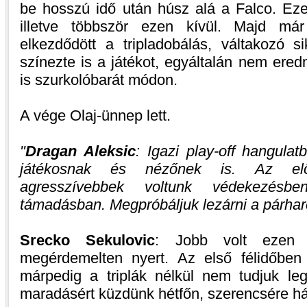
be hosszú idő után húsz alá a Falco. Ezen
illetve többször ezen kívül. Majd m
elkezdődött a tripladobálás, váltakozó s
színezte is a játékot, egyáltalán nem ere
is szurkolóbarát módon.
A vége Olaj-ünnep lett.
Dragan Aleksic
: Igazi play-off hangulat
játékosnak és nézőnek is. Az el
agresszívebbek voltunk védekezésbe
támadásban. Megpróbáljuk lezárni a párharc
Srecko Sekulovic
: Jobb volt ezen
megérdemelten nyert. Az első félidőben 
márpedig a triplák nélkül nem tudjuk leg
maradásért küzdünk hétfőn, szerencsére h