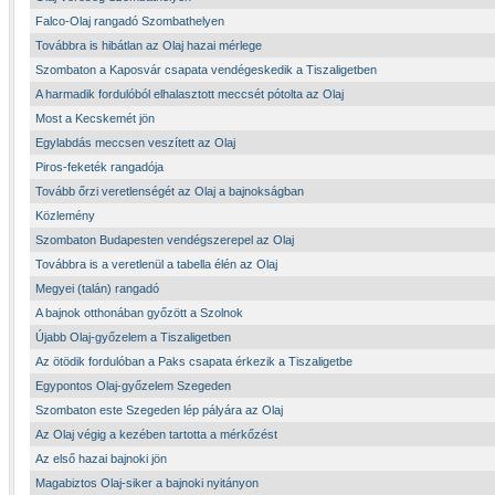
Falco-Olaj rangadó Szombathelyen
Továbbra is hibátlan az Olaj hazai mérlege
Szombaton a Kaposvár csapata vendégeskedik a Tiszaligetben
A harmadik fordulóból elhalasztott meccsét pótolta az Olaj
Most a Kecskemét jön
Egylabdás meccsen veszített az Olaj
Piros-feketék rangadója
Tovább őrzi veretlenségét az Olaj a bajnokságban
Közlemény
Szombaton Budapesten vendégszerepel az Olaj
Továbbra is a veretlenül a tabella élén az Olaj
Megyei (talán) rangadó
A bajnok otthonában győzött a Szolnok
Újabb Olaj-győzelem a Tiszaligetben
Az ötödik fordulóban a Paks csapata érkezik a Tiszaligetbe
Egypontos Olaj-győzelem Szegeden
Szombaton este Szegeden lép pályára az Olaj
Az Olaj végig a kezében tartotta a mérkőzést
Az első hazai bajnoki jön
Magabiztos Olaj-siker a bajnoki nyitányon