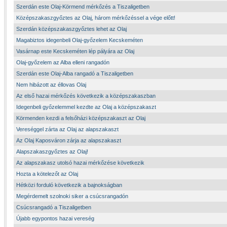
Szerdán este Olaj-Körmend mérkőzés a Tiszaligetben
Középszakaszgyőztes az Olaj, három mérkőzéssel a vége előtt!
Szerdán középszakaszgyőztes lehet az Olaj
Magabiztos idegenbeli Olaj-győzelem Kecskeméten
Vasárnap este Kecskeméten lép pályára az Olaj
Olaj-győzelem az Alba elleni rangadón
Szerdán este Olaj-Alba rangadó a Tiszaligetben
Nem hibázott az éllovas Olaj
Az első hazai mérkőzés következik a középszakaszban
Idegenbeli győzelemmel kezdte az Olaj a középszakaszt
Körmenden kezdi a felsőházi középszakaszt az Olaj
Vereséggel zárta az Olaj az alapszakaszt
Az Olaj Kaposváron zárja az alapszakaszt
Alapszakaszgyőztes az Olaj!
Az alapszakasz utolsó hazai mérkőzése következik
Hozta a kötelezőt az Olaj
Hétközi forduló következik a bajnokságban
Megérdemelt szolnoki siker a csúcsrangadón
Csúcsrangadó a Tiszaligetben
Újabb egypontos hazai vereség