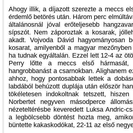
Ahogy illik, a díjazott szerezte a meccs el
érdemlő betörés után. Három perc elmúltával
általánosnál jóval erőteljesebb hangzavar
sípszót. Nem záporoztak a kosarak, jóllehe
akadt. Vojvoda Dávid hagyományosan be
kosarat, amilyenből a magyar mezőnyben r
ha tudnak egyáltalán. Ezzel lett 12-4 az öt
Perry lőtte a meccs első hármasát, 
hangrobbanást a csarnokban. Alighanem ez
ahhoz, hogy pontosabbak lettek a dobáso
labdából behúzott duplája után először hangz
tökéletesen indokoltnak tetszett, hiszen
Norbertet negyven másodperce állomáso
nézeteltérésbe keveredett Luksa Andric-cs
a legbölcsebb döntést hozta meg, amikor
büntette kakaskodókat, 22-11 az első negy