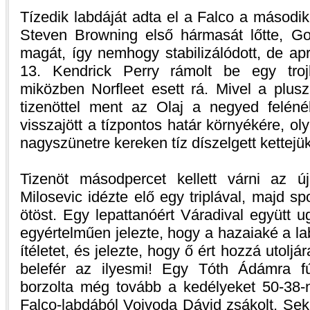
Tízedik labdáját adta el a Falco a másod
Steven Browning első hármasát lőtte, Gov
magát, így nemhogy stabilizálódott, de apr
13. Kendrick Perry rámolt be egy trojk
miközben Norfleet esett rá. Mivel a plusz
tizenöttel ment az Olaj a negyed felén
visszajött a tízpontos határ környékére, oly
nagyszünetre kereken tíz díszelgett kettejük
Tizenöt másodpercet kellett várni az új
Milosevic idézte elő egy triplával, majd sp
ötöst. Egy lepattanóért Váradival együtt u
egyértelműen jelezte, hogy a hazaiaké a lab
ítéletet, és jelezte, hogy ő ért hozzá utoljár
belefér az ilyesmi! Egy Tóth Ádámra fú
borzolta még tovább a kedélyeket 50-38-n
Falco-labdából Vojvoda Dávid zsákolt, Seku