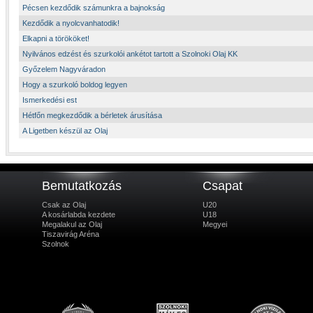
Pécsen kezdődik számunkra a bajnokság
Kezdődik a nyolcvanhatodik!
Elkapni a törököket!
Nyilvános edzést és szurkolói ankétot tartott a Szolnoki Olaj KK
Győzelem Nagyváradon
Hogy a szurkoló boldog legyen
Ismerkedési est
Hétfőn megkezdődik a bérletek árusítása
A Ligetben készül az Olaj
Bemutatkozás
Csapat
Csak az Olaj
U20
A kosárlabda kezdete
U18
Megalakul az Olaj
Megyei
Tiszavirág Aréna
Szolnok