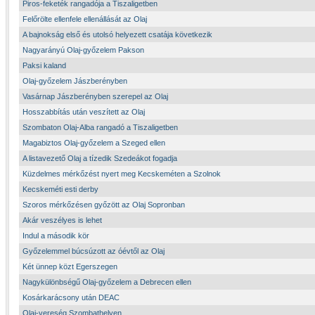
Piros-feketék rangadója a Tiszaligetben
Felőrölte ellenfele ellenállását az Olaj
A bajnokság első és utolsó helyezett csatája következik
Nagyarányú Olaj-győzelem Pakson
Paksi kaland
Olaj-győzelem Jászberényben
Vasárnap Jászberényben szerepel az Olaj
Hosszabbítás után veszített az Olaj
Szombaton Olaj-Alba rangadó a Tiszaligetben
Magabiztos Olaj-győzelem a Szeged ellen
A listavezető Olaj a tízedik Szedeákot fogadja
Küzdelmes mérkőzést nyert meg Kecskeméten a Szolnok
Kecskeméti esti derby
Szoros mérkőzésen győzött az Olaj Sopronban
Akár veszélyes is lehet
Indul a második kör
Győzelemmel búcsúzott az óévtől az Olaj
Két ünnep közt Egerszegen
Nagykülönbségű Olaj-győzelem a Debrecen ellen
Kosárkarácsony után DEAC
Olaj-vereség Szombathelyen